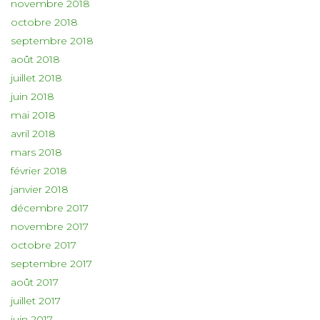
novembre 2018
octobre 2018
septembre 2018
août 2018
juillet 2018
juin 2018
mai 2018
avril 2018
mars 2018
février 2018
janvier 2018
décembre 2017
novembre 2017
octobre 2017
septembre 2017
août 2017
juillet 2017
juin 2017