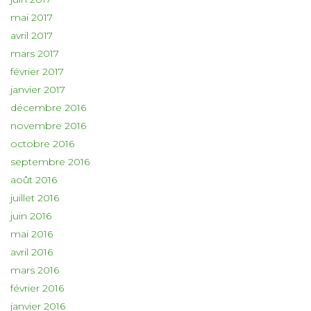
mai 2017
avril 2017
mars 2017
février 2017
janvier 2017
décembre 2016
novembre 2016
octobre 2016
septembre 2016
août 2016
juillet 2016
juin 2016
mai 2016
avril 2016
mars 2016
février 2016
janvier 2016