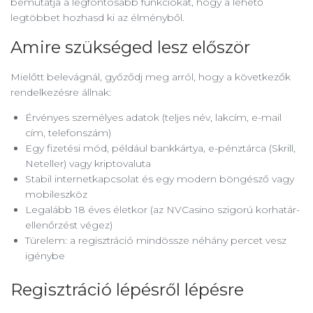
bemutatja a legfontosabb funkciókat, hogy a lehető
legtöbbet hozhasd ki az élményből.
Amire szükséged lesz először
Mielőtt belevágnál, győződj meg arról, hogy a következők
rendelkezésre állnak:
Érvényes személyes adatok (teljes név, lakcím, e-mail
cím, telefonszám)
Egy fizetési mód, például bankkártya, e-pénztárca (Skrill,
Neteller) vagy kriptovaluta
Stabil internetkapcsolat és egy modern böngésző vagy
mobileszköz
Legalább 18 éves életkor (az NVCasino szigorú korhatár-
ellenőrzést végez)
Türelem: a regisztráció mindössze néhány percet vesz
igénybe
Regisztráció lépésről lépésre