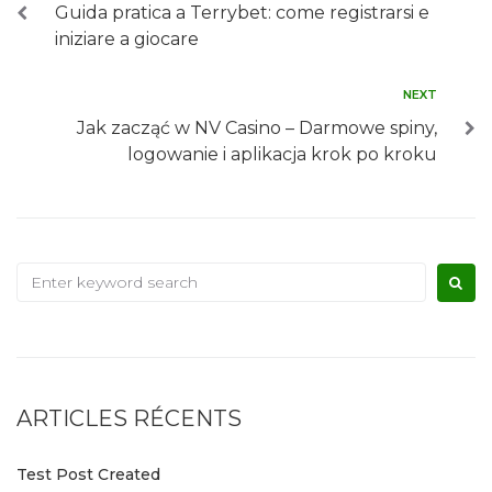
Guida pratica a Terrybet: come registrarsi e
iniziare a giocare
NEXT
Jak zacząć w NV Casino – Darmowe spiny,
logowanie i aplikacja krok po kroku
ARTICLES RÉCENTS
Test Post Created