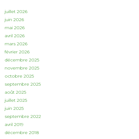
juillet 2026
juin 2026
mai 2026
avril 2026
mars 2026
février 2026
décembre 2025
novembre 2025
octobre 2025
septembre 2025
août 2025
juillet 2025
juin 2025
septembre 2022
avril 2019
décembre 2018