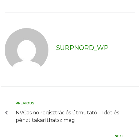
SURPNORD_WP
PREVIOUS
NVCasino regisztrációs útmutató – Időt és
pénzt takaríthatsz meg
NEXT