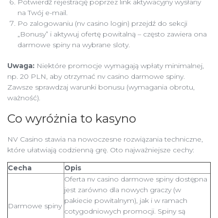
Potwierdź rejestrację poprzez link aktywacyjny wysłany
na Twój e-mail.
Po zalogowaniu (nv casino login) przejdź do sekcji
„Bonusy” i aktywuj ofertę powitalną – często zawiera ona
darmowe spiny na wybrane sloty.
Uwaga:
Niektóre promocje wymagają wpłaty minimalnej,
np. 20 PLN, aby otrzymać nv casino darmowe spiny.
Zawsze sprawdzaj warunki bonusu (wymagania obrotu,
ważność).
Co wyróżnia to kasyno
NV Casino stawia na nowoczesne rozwiązania techniczne,
które ułatwiają codzienną grę. Oto najważniejsze cechy:
Cecha
Opis
Oferta nv casino darmowe spiny dostępna
jest zarówno dla nowych graczy (w
pakiecie powitalnym), jak i w ramach
Darmowe spiny
cotygodniowych promocji. Spiny są