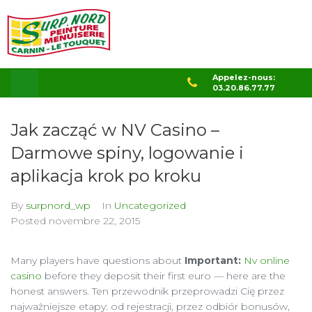
Appelez-nous:
03.20.86.77.77
Jak zacząć w NV Casino –
Darmowe spiny, logowanie i
aplikacja krok po kroku
By
surpnord_wp
In
Uncategorized
Posted
novembre 22, 2015
Many players have questions about
Important:
Nv online
casino
before they deposit their first euro — here are the
honest answers. Ten przewodnik przeprowadzi Cię przez
najważniejsze etapy: od rejestracji, przez odbiór bonusów,