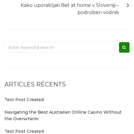
Kako uporabljati Bet at home v Sloveniji –
podroben vodnik
ARTICLES RÉCENTS
Test Post Created
Navigating the Best Australian Online Casino Without
the Overwhelm
Test Post Created