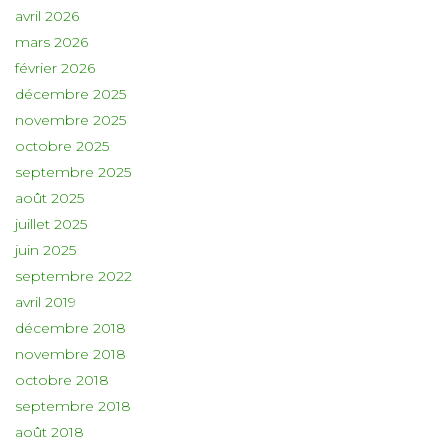
avril 2026
mars 2026
février 2026
décembre 2025
novembre 2025
octobre 2025
septembre 2025
août 2025
juillet 2025
juin 2025
septembre 2022
avril 2019
décembre 2018
novembre 2018
octobre 2018
septembre 2018
août 2018