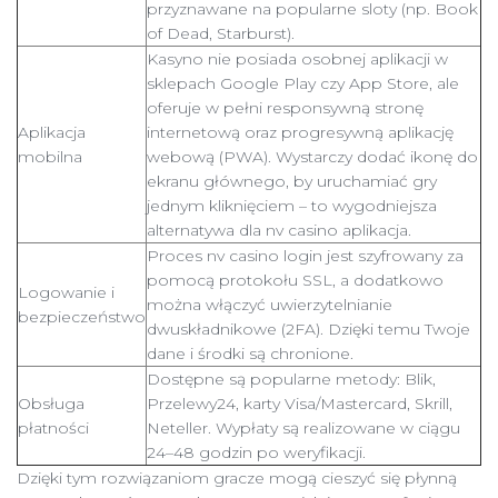
przyznawane na popularne sloty (np. Book
of Dead, Starburst).
Kasyno nie posiada osobnej aplikacji w
sklepach Google Play czy App Store, ale
oferuje w pełni responsywną stronę
Aplikacja
internetową oraz progresywną aplikację
mobilna
webową (PWA). Wystarczy dodać ikonę do
ekranu głównego, by uruchamiać gry
jednym kliknięciem – to wygodniejsza
alternatywa dla nv casino aplikacja.
Proces nv casino login jest szyfrowany za
pomocą protokołu SSL, a dodatkowo
Logowanie i
można włączyć uwierzytelnianie
bezpieczeństwo
dwuskładnikowe (2FA). Dzięki temu Twoje
dane i środki są chronione.
Dostępne są popularne metody: Blik,
Obsługa
Przelewy24, karty Visa/Mastercard, Skrill,
płatności
Neteller. Wypłaty są realizowane w ciągu
24–48 godzin po weryfikacji.
Dzięki tym rozwiązaniom gracze mogą cieszyć się płynną