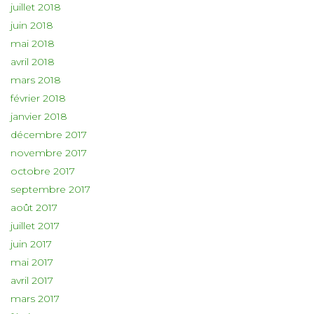
juillet 2018
juin 2018
mai 2018
avril 2018
mars 2018
février 2018
janvier 2018
décembre 2017
novembre 2017
octobre 2017
septembre 2017
août 2017
juillet 2017
juin 2017
mai 2017
avril 2017
mars 2017