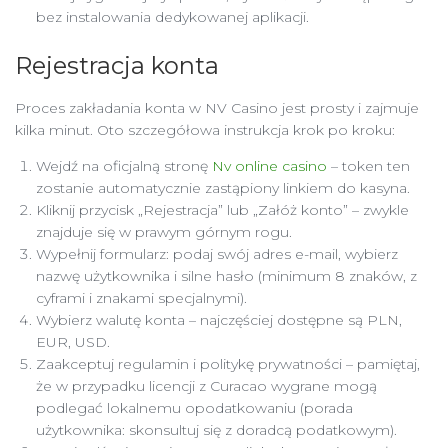
bez instalowania dedykowanej aplikacji.
Rejestracja konta
Proces zakładania konta w NV Casino jest prosty i zajmuje
kilka minut. Oto szczegółowa instrukcja krok po kroku:
Wejdź na oficjalną stronę
Nv online casino
– token ten
zostanie automatycznie zastąpiony linkiem do kasyna.
Kliknij przycisk „Rejestracja” lub „Załóż konto” – zwykle
znajduje się w prawym górnym rogu.
Wypełnij formularz: podaj swój adres e-mail, wybierz
nazwę użytkownika i silne hasło (minimum 8 znaków, z
cyframi i znakami specjalnymi).
Wybierz walutę konta – najczęściej dostępne są PLN,
EUR, USD.
Zaakceptuj regulamin i politykę prywatności – pamiętaj,
że w przypadku licencji z Curacao wygrane mogą
podlegać lokalnemu opodatkowaniu (porada
użytkownika: skonsultuj się z doradcą podatkowym).