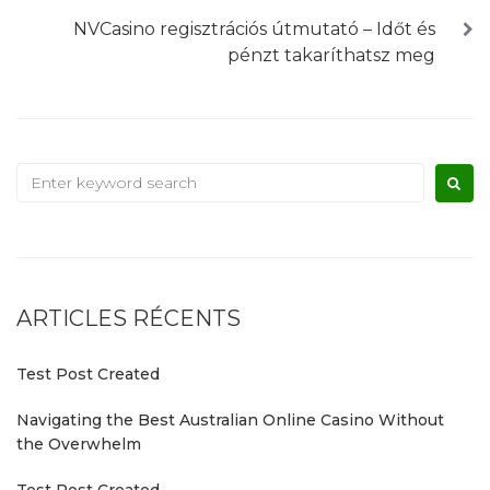
NVCasino regisztrációs útmutató – Időt és
pénzt takaríthatsz meg
ARTICLES RÉCENTS
Test Post Created
Navigating the Best Australian Online Casino Without
the Overwhelm