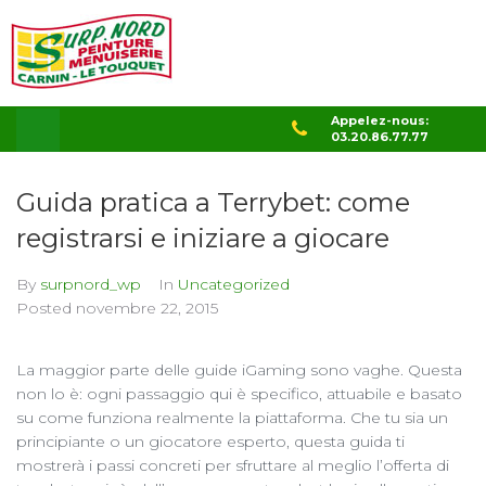
Appelez-nous:
03.20.86.77.77
Guida pratica a Terrybet: come
registrarsi e iniziare a giocare
By
surpnord_wp
In
Uncategorized
Posted
novembre 22, 2015
La maggior parte delle guide iGaming sono vaghe. Questa
non lo è: ogni passaggio qui è specifico, attuabile e basato
su come funziona realmente la piattaforma. Che tu sia un
principiante o un giocatore esperto, questa guida ti
mostrerà i passi concreti per sfruttare al meglio l’offerta di