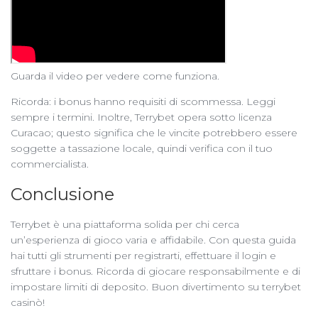
Guarda il video per vedere come funziona.
Ricorda: i bonus hanno requisiti di scommessa. Leggi
sempre i termini. Inoltre, Terrybet opera sotto licenza
Curacao; questo significa che le vincite potrebbero essere
soggette a tassazione locale, quindi verifica con il tuo
commercialista.
Conclusione
Terrybet è una piattaforma solida per chi cerca
un’esperienza di gioco varia e affidabile. Con questa guida
hai tutti gli strumenti per registrarti, effettuare il login e
sfruttare i bonus. Ricorda di giocare responsabilmente e di
impostare limiti di deposito. Buon divertimento su terrybet
casinò!