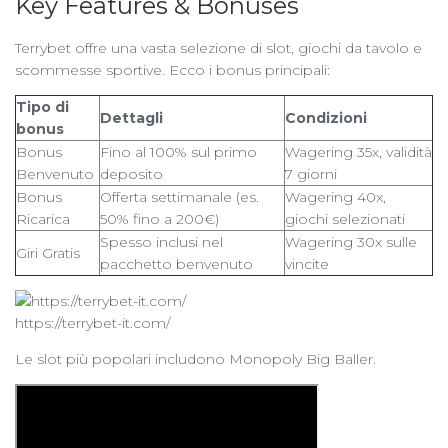
Key Features & Bonuses
Terrybet offre una vasta selezione di slot, giochi da tavolo e
scommesse sportive. Ecco i bonus principali:
Tipo di
Dettagli
Condizioni
bonus
Bonus
Fino al 100% sul primo
Wagering 35x, validità
Benvenuto
deposito
7 giorni
Bonus
Offerta settimanale (es.
Wagering 40x,
Ricarica
50% fino a 200€)
giochi selezionati
Spesso inclusi nel
Wagering 30x sulle
Giri Gratis
pacchetto benvenuto
vincite
https://terrybet-it.com/
Le slot più popolari includono Monopoly Big Baller.