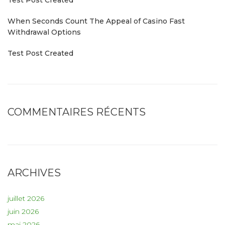
Test Post Created
When Seconds Count The Appeal of Casino Fast
Withdrawal Options
Test Post Created
COMMENTAIRES RÉCENTS
ARCHIVES
juillet 2026
juin 2026
mai 2026