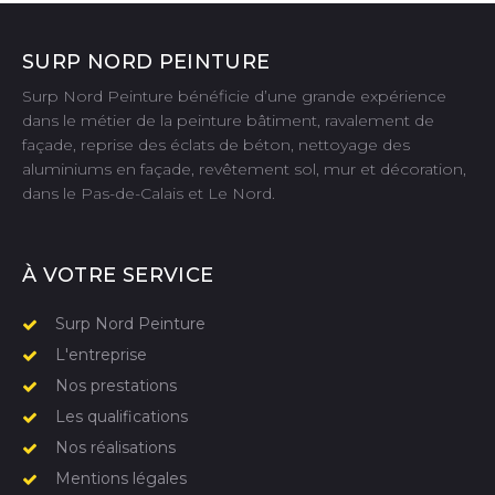
SURP NORD PEINTURE
Surp Nord Peinture bénéficie d’une grande expérience
dans le métier de la peinture bâtiment, ravalement de
façade, reprise des éclats de béton, nettoyage des
aluminiums en façade, revêtement sol, mur et décoration,
dans le Pas-de-Calais et Le Nord.
À VOTRE SERVICE
Surp Nord Peinture
L'entreprise
Nos prestations
Les qualifications
Nos réalisations
Mentions légales