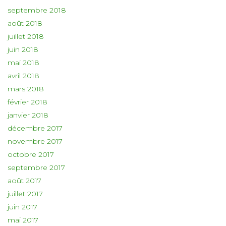
septembre 2018
août 2018
juillet 2018
juin 2018
mai 2018
avril 2018
mars 2018
février 2018
janvier 2018
décembre 2017
novembre 2017
octobre 2017
septembre 2017
août 2017
juillet 2017
juin 2017
mai 2017