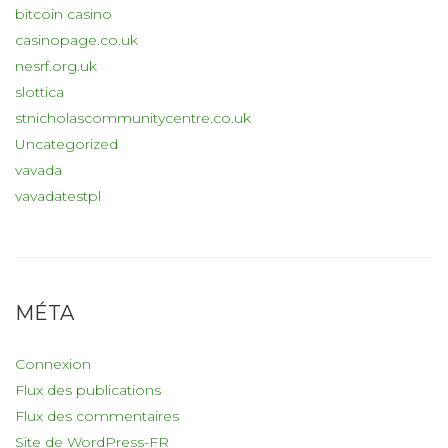
bitcoin casino
casinopage.co.uk
nesrf.org.uk
slottica
stnicholascommunitycentre.co.uk
Uncategorized
vavada
vavadatestpl
MÉTA
Connexion
Flux des publications
Flux des commentaires
Site de WordPress-FR