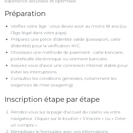
expérience sécurisée et optimisée.
Préparation
Vérifiez votre âge : vous devez avoir au moins 18 ans (ou
l’âge légal dans votre pays).
Préparez une pièce d’identité valide (passeport, carte
d’identité) pour la vérification KYC.
Choisissez une méthode de paiement : carte bancaire,
portefeuille électronique ou virement bancaire.
Assurez-vous d’avoir une connexion Internet stable pour
éviter les interruptions.
Consultez les conditions générales, notamment les
exigences de mise (wagering).
Inscription étape par étape
Rendez-vous sur la page d’accueil du casino via votre
navigateur. Cliquez sur le bouton « S’inscrire » ou « Créer
un compte ».
Remplissez le formulaire avec vos informations