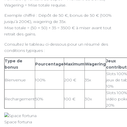
Wagering = Mise totale requise.
Exemple chiffré : Dépôt de 50 €, bonus de 50 € (100%
jusqu’à 200€), wagering de 35x.
Mise totale = (50 + 50) × 35 = 3500 € à miser avant tout
retrait des gains.
Consultez le tableau ci-dessous pour un résumé des
conditions typiques :
Type de
Jeux
Pourcentage
Maximum
Wagering
bonus
contribut
Slots 100%
Bienvenue
100%
200 €
35x
jeux de ta
10%
Slots 100%
Rechargement
50%
100 €
30x
vidéo pok
20%
Space fortuna