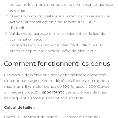
personnelles : nom, prénom, date de naissance, adresse
et e-mail.
Créez un nom d’utilisateur et un mot de passe sécurisé.
Activez l’authentification à deux facteurs (2FA) si
disponible.
Validez votre adresse e-mail en cliquant sur le lien de
confirmation reçu.
Connectez-vous avec votre identifiant. Effectuez un
premier dépôt pour activer l’offre de bienvenue.
Comment fonctionnent les bonus
Les bonus de bienvenue sont généralement composés
d’un pourcentage de votre dépôt, plafonné à un montant
maximum. Exemple : bonus de 100 % jusqu’à 200 € avec
un wagering de 35x.
Important :
Les exigences de mise
s’appliquent au total du dépôt et du bonus.
Calcul détaillé :
Formule : (Montant du dépôt + Montant du bonus) ×