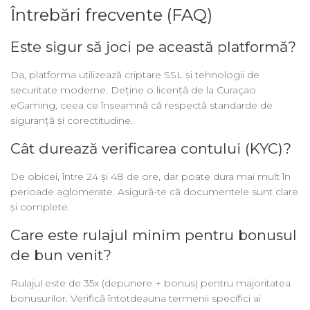
Întrebări frecvente (FAQ)
Este sigur să joci pe această platformă?
Da, platforma utilizează criptare SSL și tehnologii de
securitate moderne. Deține o licență de la Curaçao
eGaming, ceea ce înseamnă că respectă standarde de
siguranță și corectitudine.
Cât durează verificarea contului (KYC)?
De obicei, între 24 și 48 de ore, dar poate dura mai mult în
perioade aglomerate. Asigură-te că documentele sunt clare
și complete.
Care este rulajul minim pentru bonusul
de bun venit?
Rulajul este de 35x (depunere + bonus) pentru majoritatea
bonusurilor. Verifică întotdeauna termenii specifici ai