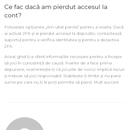
Ce fac dacă am pierdut accesul la
cont?
Folosește opțiunea „Am uitat parola” pentru a reseta. Dacă
ai activat 2FA și ai pierdut accesul la dispozitiv, contactează
suportul pentru a verifica identitatea și pentru a dezactiva
2FA.
Acest ghid ți-a oferit informațiile necesare pentru a începe
să joci în cunoștință de cauză. Înainte de a face prima
depunere, reamintește-ți că jocurile de noroc implică riscuri
și trebuie să joci responsabil. Stabilește-ți limite și nu paria
sume pe care nu ți le poți permite să pierzi. Mult succes!