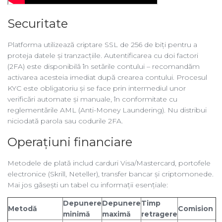
Securitate
Platforma utilizează criptare SSL de 256 de biți pentru a
proteja datele și tranzacțiile. Autentificarea cu doi factori
(2FA) este disponibilă în setările contului – recomandăm
activarea acesteia imediat după crearea contului. Procesul
KYC este obligatoriu și se face prin intermediul unor
verificări automate și manuale, în conformitate cu
reglementările AML (Anti-Money Laundering). Nu distribui
niciodată parola sau codurile 2FA.
Operațiuni financiare
Metodele de plată includ carduri Visa/Mastercard, portofele
electronice (Skrill, Neteller), transfer bancar și criptomonede.
Mai jos găsești un tabel cu informații esențiale:
Depunere
Depunere
Timp
Metodă
Comision
minimă
maximă
retragere