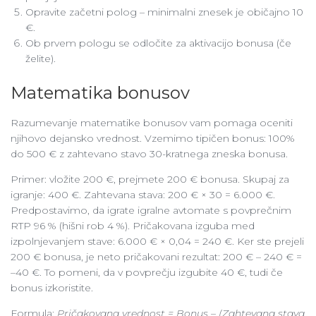
Opravite začetni polog – minimalni znesek je običajno 10
€.
Ob prvem pologu se odločite za aktivacijo bonusa (če
želite).
Matematika bonusov
Razumevanje matematike bonusov vam pomaga oceniti
njihovo dejansko vrednost. Vzemimo tipičen bonus: 100%
do 500 € z zahtevano stavo 30-kratnega zneska bonusa.
Primer: vložite 200 €, prejmete 200 € bonusa. Skupaj za
igranje: 400 €. Zahtevana stava: 200 € × 30 = 6.000 €.
Predpostavimo, da igrate igralne avtomate s povprečnim
RTP 96 % (hišni rob 4 %). Pričakovana izguba med
izpolnjevanjem stave: 6.000 € × 0,04 = 240 €. Ker ste prejeli
200 € bonusa, je neto pričakovani rezultat: 200 € – 240 € =
–40 €. To pomeni, da v povprečju izgubite 40 €, tudi če
bonus izkoristite.
Formula:
Pričakovana vrednost = Bonus – (Zahtevana stava