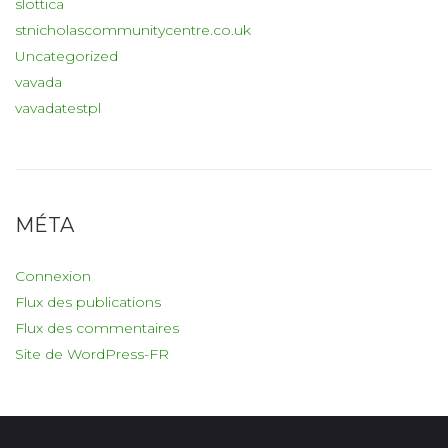
slottica
stnicholascommunitycentre.co.uk
Uncategorized
vavada
vavadatestpl
MÉTA
Connexion
Flux des publications
Flux des commentaires
Site de WordPress-FR