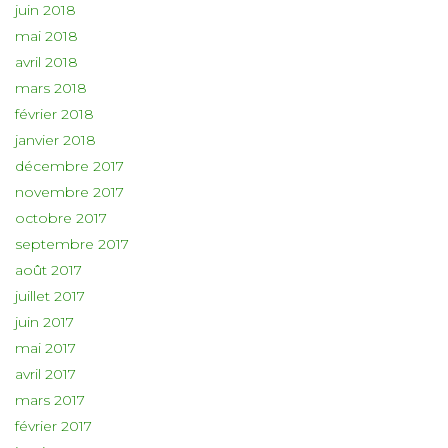
juin 2018
mai 2018
avril 2018
mars 2018
février 2018
janvier 2018
décembre 2017
novembre 2017
octobre 2017
septembre 2017
août 2017
juillet 2017
juin 2017
mai 2017
avril 2017
mars 2017
février 2017