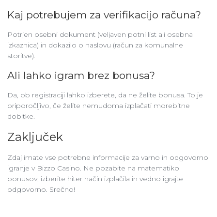
Kaj potrebujem za verifikacijo računa?
Potrjen osebni dokument (veljaven potni list ali osebna
izkaznica) in dokazilo o naslovu (račun za komunalne
storitve).
Ali lahko igram brez bonusa?
Da, ob registraciji lahko izberete, da ne želite bonusa. To je
priporočljivo, če želite nemudoma izplačati morebitne
dobitke.
Zaključek
Zdaj imate vse potrebne informacije za varno in odgovorno
igranje v Bizzo Casino. Ne pozabite na matematiko
bonusov, izberite hiter način izplačila in vedno igrajte
odgovorno. Srečno!