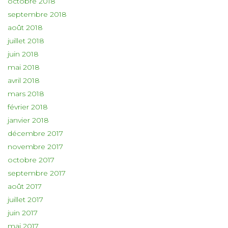
octobre 2018
septembre 2018
août 2018
juillet 2018
juin 2018
mai 2018
avril 2018
mars 2018
février 2018
janvier 2018
décembre 2017
novembre 2017
octobre 2017
septembre 2017
août 2017
juillet 2017
juin 2017
mai 2017