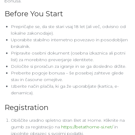
bonusa.
Before You Start
Prepričajte se, da ste stari vsaj 18 let (ali več, odvisno od
lokalne zakonodaje).
Uporabite stabilno internetno povezavo in posodobljen
brskalnik.
Pripravite osebni dokument (osebna izkaznica ali potni
list) za morebitno preverjanje identitete.
Določite si proračun za igranje in se ga dosledno držite.
Preberite pogoje bonusa – še posebej zahteve glede
stav in časovne omejitve.
Izberite način plačila, ki ga že uporabljate (kartica, e-
denarnica).
Registration
Obiščite uradno spletno stran Bet at Home. Kliknite na
gumb za registracijo na
https://betathome-si.net/
in
izpolnite obrazec s svojimi podatki.