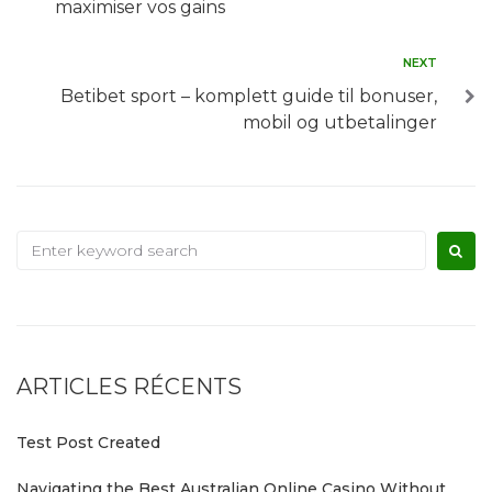
maximiser vos gains
NEXT
Betibet sport – komplett guide til bonuser,
mobil og utbetalinger
ARTICLES RÉCENTS
Test Post Created
Navigating the Best Australian Online Casino Without