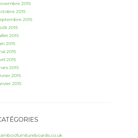
ovembre 2015
ctobre 2015
eptembre 2015
oût 2015
uillet 2015
uin 2015
ai 2015
vril 2015
ars 2015
évrier 2015
anvier 2015
CATÉGORIES
amboofurnitureboards.co.uk