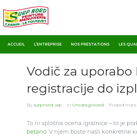
ACCUEIL
L’ENTREPRISE
NOS PRESTATIONS
LES QUA
Vodič za uporabo 
registracije do izpl
By
surpnord_wp
In
Uncategorized
Posted
mars 
To ni splošna ocena igralnice – to je pr
betano
. V njem boste našli konkretne k