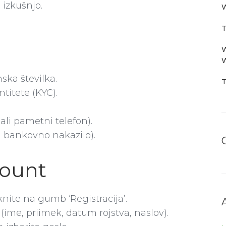
o izkušnjo.
W
T
W
W
ska številka.
T
titete (KYC).
ali pametni telefon).
li bankovno nakazilo).
count
nite na gumb ‘Registracija’.
(ime, priimek, datum rojstva, naslov).