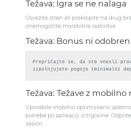
Težava: Igra se ne nalaga
Osvežite stran ali preklopite na drug br
onemogočite morebitne razširitve.
Težava: Bonus ni odobren
Prepričajte se, da ste vnesli prav
izpolnjujete pogoje (minimalni de
Težava: Težave z mobilno
Uporabite mobilno optimizirano spletno
potrebe po aplikaciji iz trgovine. Odprit
zaslon.