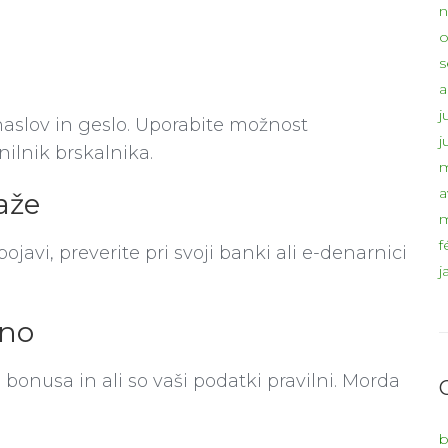
n
o
s
a
j
 naslov in geslo. Uporabite možnost
j
nilnik brskalnika.
m
a
aže
m
f
javi, preverite pri svoji banki ali e-denarnici
j
eno
e bonusa in ali so vaši podatki pravilni. Morda
b