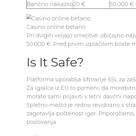
Bančno nakazilo
20 €
50.000 €
Casino online betano
Pri dvigih veljajo omejitve: običajno na
50.000 €. Pred prvim izplačilom boste mo
Is It Safe?
Platforma uporablja šifriranje SSL za za
Za igralce iz EU to pomeni, da morebitni
morate sami prijaviti v letni davčni na
Spletno mesto je redno revidirano s str
zagotavlja poštenost iger. Priporočamo,
poslovanja.