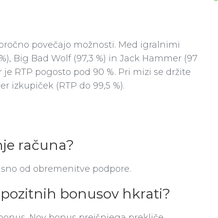
oročno povečajo možnosti. Med igralnimi
 %), Big Bad Wolf (97,3 %) in Jack Hammer (97
r je RTP pogosto pod 90 %. Pri mizi se držite
ber izkupiček (RTP do 99,5 %).
nje računa?
dvisno od obremenitve podpore.
epozitnih bonusov hkrati?
bonus. Nov bonus prejšnjega prekliče.