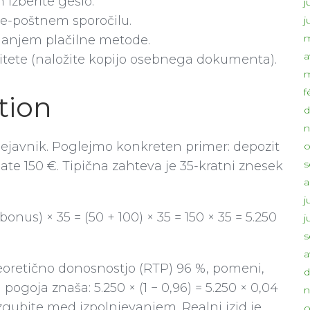
 izberite geslo.
j
v e-poštnem sporočilu.
j
m
ajanjem plačilne metode.
a
titete (naložite kopijo osebnega dokumenta).
m
f
tion
d
n
dejavnik. Poglejmo konkreten primer: depozit
o
s
ate 150 €. Tipična zahteva je 35-kratni znesek
a
j
onus) × 35 = (50 + 100) × 35 = 150 × 35 = 5.250
j
s
a
teoretično donosnostjo (RTP) 96 %, pomeni,
d
ogoja znaša: 5.250 × (1 − 0,96) = 5.250 × 0,04
n
izgubite med izpolnjevanjem. Realni izid je
o