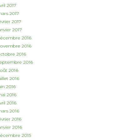
vril 2017
ars 2017
évrier 2017
anvier 2017
écembre 2016
ovembre 2016
ctobre 2016
eptembre 2016
oût 2016
uillet 2016
uin 2016
ai 2016
vril 2016
ars 2016
évrier 2016
anvier 2016
écembre 2015