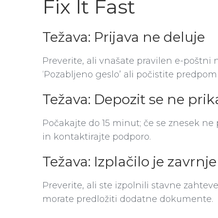
Fix It Fast
Težava: Prijava ne deluje
Preverite, ali vnašate pravilen e-poštni
‘Pozabljeno geslo’ ali počistite predpom
Težava: Depozit se ne prik
Počakajte do 15 minut; če se znesek ne po
in kontaktirajte podporo.
Težava: Izplačilo je zavrnj
Preverite, ali ste izpolnili stavne zahtev
morate predložiti dodatne dokumente.