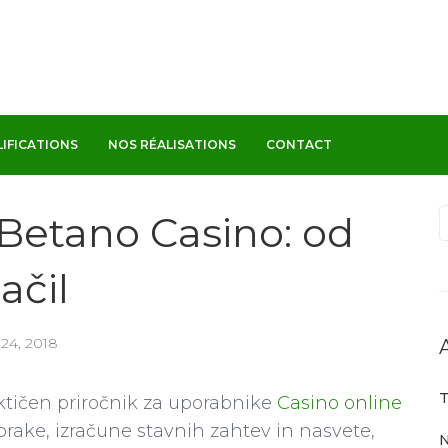
LIFICATIONS
NOS RÉALISATIONS
CONTACT
Betano Casino: od
ačil
24, 2018
T
aktičen priročnik za uporabnike
Casino online
orake, izračune stavnih zahtev in nasvete,
N