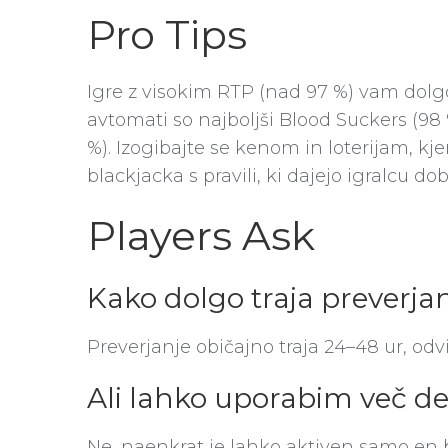
Pro Tips
Igre z visokim RTP (nad 97 %) vam dolg
avtomati so najboljši Blood Suckers (98
%). Izogibajte se kenom in loterijam, kje
blackjacka s pravili, ki dajejo igralcu do
Players Ask
Kako dolgo traja preverja
Preverjanje običajno traja 24–48 ur, o
Ali lahko uporabim več d
Ne, naenkrat je lahko aktiven samo en 