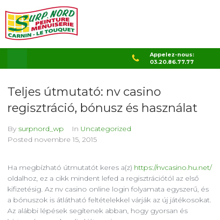
Appelez-nous:
03.20.86.77.77
Teljes útmutató: nv casino
regisztráció, bónusz és használat
By
surpnord_wp
In
Uncategorized
Posted
novembre 15, 2015
Ha megbízható útmutatót keres a(z)
https://nvcasino.hu.net/
oldalhoz, ez a cikk mindent lefed a regisztrációtól az első
kifizetésig. Az nv casino online login folyamata egyszerű, és
a bónuszok is átlátható feltételekkel várják az új játékosokat.
Az alábbi lépések segítenek abban, hogy gyorsan és