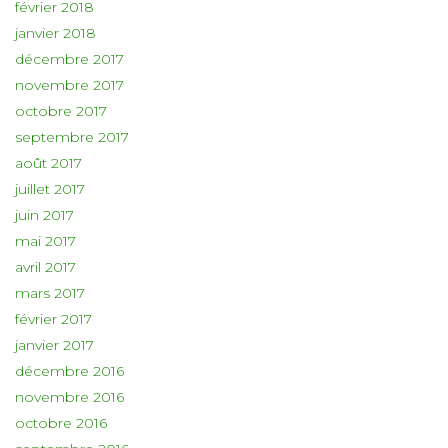
février 2018
janvier 2018
décembre 2017
novembre 2017
octobre 2017
septembre 2017
août 2017
juillet 2017
juin 2017
mai 2017
avril 2017
mars 2017
février 2017
janvier 2017
décembre 2016
novembre 2016
octobre 2016