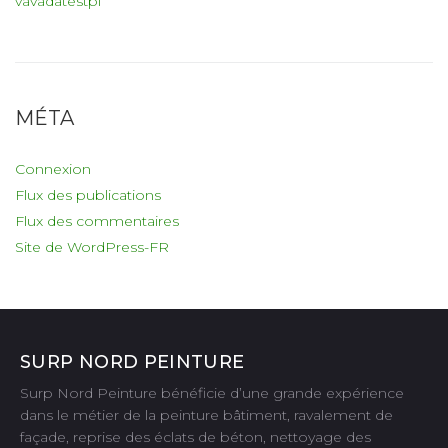
vavadatestpl
MÉTA
Connexion
Flux des publications
Flux des commentaires
Site de WordPress-FR
SURP NORD PEINTURE
Surp Nord Peinture bénéficie d’une grande expérience
dans le métier de la peinture bâtiment, ravalement de
façade, reprise des éclats de béton, nettoyage des