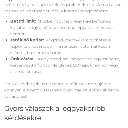
ezért mindig használd a felelős játék eszközeit. Az nv casino
számtalan lehetőséget kínál a kontroll megőrzésére:
Betéti limit:
Állíts be napi, heti vagy havi befizetési
korlátot, hogy a költekezésed ne lépje át a tervezett
keretet.
Játékidő korlát:
Rögzítsd, mennyi időt tölthetsz el
naponta a kaszinóban – a rendszer automatikusan
kiléptet, ha eléred a határt.
Önkizárás:
Ha úgy érzed, szükséged van egy szünetre,
kérvényezd a fiókod ideiglenes (30 nap, 6 hónap) vagy
állandó letiltását.
Ezek az eszközök az nv casino beállítások menüjében
könnyen elérhetők. Használd őket, mielőtt a játék átvenné
az irányítást.
Gyors válaszok a leggyakoribb
kérdésekre