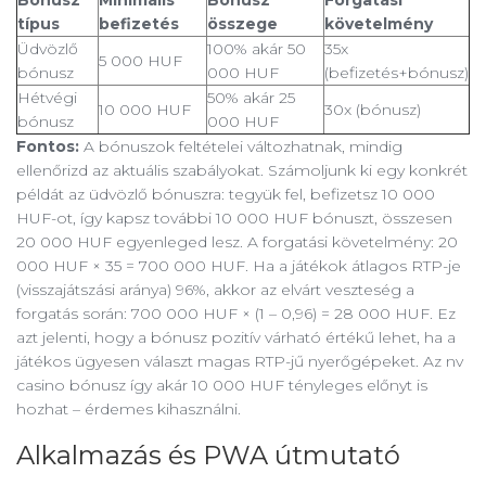
Bónusz
Minimális
Bónusz
Forgatási
típus
befizetés
összege
követelmény
Üdvözlő
100% akár 50
35x
5 000 HUF
bónusz
000 HUF
(befizetés+bónusz)
Hétvégi
50% akár 25
10 000 HUF
30x (bónusz)
bónusz
000 HUF
Fontos:
A bónuszok feltételei változhatnak, mindig
ellenőrizd az aktuális szabályokat. Számoljunk ki egy konkrét
példát az üdvözlő bónuszra: tegyük fel, befizetsz 10 000
HUF-ot, így kapsz további 10 000 HUF bónuszt, összesen
20 000 HUF egyenleged lesz. A forgatási követelmény: 20
000 HUF × 35 = 700 000 HUF. Ha a játékok átlagos RTP-je
(visszajátszási aránya) 96%, akkor az elvárt veszteség a
forgatás során: 700 000 HUF × (1 – 0,96) = 28 000 HUF. Ez
azt jelenti, hogy a bónusz pozitív várható értékű lehet, ha a
játékos ügyesen választ magas RTP-jű nyerőgépeket. Az nv
casino bónusz így akár 10 000 HUF tényleges előnyt is
hozhat – érdemes kihasználni.
Alkalmazás és PWA útmutató