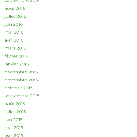
septembre 2016
août 2016
juillet 2016
juin 2016
mai 2016
avril 2016
mars 2016
février 2016
janvier 2016
décembre 2015
novembre 2015
octobre 2015
septembre 2015
août 2015
juillet 2015
juin 2015
mai 2015
avril 2015