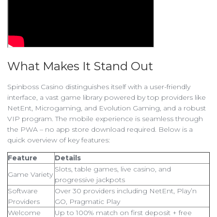
What Makes It Stand Out
Spinboss Casino distinguishes itself with a user-friendly
interface, a vast game library powered by top providers like
NetEnt, Microgaming, and Evolution Gaming, and a robust
VIP program. The mobile experience is seamless through
the PWA – no app store download required. Below is a
quick overview of key features:
Feature
Details
Slots, table games, live casino, and
Game Variety
progressive jackpots
Software
Over 30 providers including NetEnt, Play’n
Providers
GO, Pragmatic Play
Welcome
Up to 100% match on first deposit + free