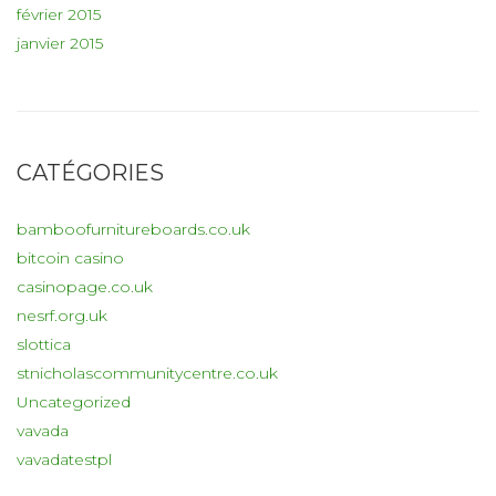
février 2015
janvier 2015
CATÉGORIES
bamboofurnitureboards.co.uk
bitcoin casino
casinopage.co.uk
nesrf.org.uk
slottica
stnicholascommunitycentre.co.uk
Uncategorized
vavada
vavadatestpl