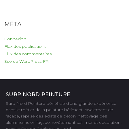
MÉTA
Connexion
Flux des publications
Flux des commentaires
Site de WordPress-FR
SURP NORD PEINTURE
Surp Nord Peinture bénéficie d’une grande expérience
dans le métier de la peinture bâtiment, ravalement de
façade, reprise des éclats de béton, nettoyage des
aluminiums en façade, revêtement sol, mur et décoration,
dans le Pas-de-Calais et Le Nord.