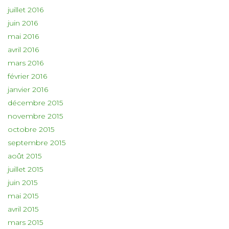
juillet 2016
juin 2016
mai 2016
avril 2016
mars 2016
février 2016
janvier 2016
décembre 2015
novembre 2015
octobre 2015
septembre 2015
août 2015
juillet 2015
juin 2015
mai 2015
avril 2015
mars 2015