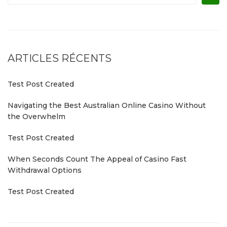
ARTICLES RÉCENTS
Test Post Created
Navigating the Best Australian Online Casino Without
the Overwhelm
Test Post Created
When Seconds Count The Appeal of Casino Fast
Withdrawal Options
Test Post Created