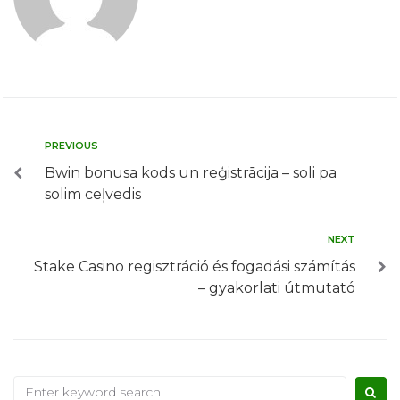
PREVIOUS
Bwin bonusa kods un reģistrācija – soli pa
solim ceļvedis
NEXT
Stake Casino regisztráció és fogadási számítás
– gyakorlati útmutató