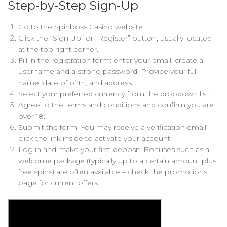
Step-by-Step Sign-Up
Go to the Spinboss Casino website.
Click the “Sign Up” or “Register” button, usually located
at the top right corner.
Fill in the registration form: enter your email, create a
username and a strong password. Provide your full
name, date of birth, and address.
Select your preferred currency from the dropdown list.
Agree to the terms and conditions and confirm you are
over 18.
Submit the form. You may receive a verification email —
click the link inside to activate your account.
Log in and make your first deposit. Bonuses such as a
welcome package (typically up to a certain amount plus
free spins) are often available – check the promotions
page for current offers.