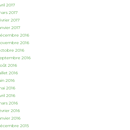
vril 2017
ars 2017
évrier 2017
anvier 2017
écembre 2016
ovembre 2016
ctobre 2016
eptembre 2016
oût 2016
uillet 2016
uin 2016
ai 2016
vril 2016
ars 2016
évrier 2016
anvier 2016
écembre 2015