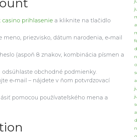
count
j
j
m
 casino prihlasenie
a kliknite na tlačidlo
a
m
te meno, priezvisko, dátum narodenia, e‑mail
f
d
é heslo (aspoň 8 znakov, kombinácia písmen a
n
o
, a odsúhlaste obchodné podmienky.
s
lujte e‑mail – nájdete v ňom potvrdzovací
a
j
j
hlásiť pomocou používateľského mena a
s
a
d
tion
n
o