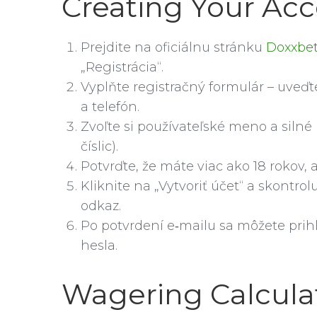
Creating Your Ac
Prejdite na oficiálnu stránku
Doxxbet
„Registrácia“.
Vyplňte registračný formulár – uveď
a telefón.
Zvoľte si používateľské meno a siln
číslic).
Potvrďte, že máte viac ako 18 rokov
Kliknite na „Vytvoriť účet“ a skontro
odkaz.
Po potvrdení e‑mailu sa môžete pri
hesla.
Wagering Calcula