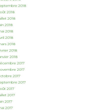
eptembre 2018
oût 2018
uillet 2018
uin 2018
ai 2018
vril 2018
ars 2018
évrier 2018
anvier 2018
écembre 2017
ovembre 2017
ctobre 2017
eptembre 2017
oût 2017
uillet 2017
uin 2017
ai 2017