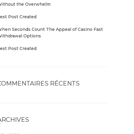
ithout the Overwhelm
est Post Created
hen Seconds Count The Appeal of Casino Fast
ithdrawal Options
est Post Created
COMMENTAIRES RÉCENTS
ARCHIVES