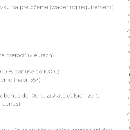
davku na pretočenie (wagering requirement).
s
a
j
j
m
a
m
e pretociť (v eurách).
f
j
100 % bonuse do 100 €).
d
nie (napr. 35×).
n
o
 % bonus do 100 €. Získate ďalších 20 €.
s
 bonus).
a
j
j
m