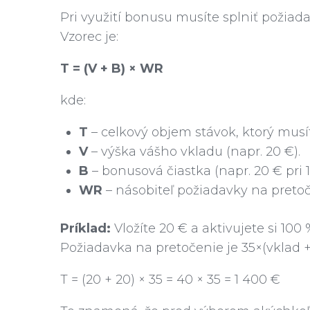
Pri využití bonusu musíte splniť požia
Vzorec je:
T = (V + B) × WR
kde:
T
– celkový objem stávok, ktorý musít
V
– výška vášho vkladu (napr. 20 €).
B
– bonusová čiastka (napr. 20 € pri 
WR
– násobiteľ požiadavky na pretoče
Príklad:
Vložíte 20 € a aktivujete si 100
Požiadavka na pretočenie je 35×(vklad +
T = (20 + 20) × 35 = 40 × 35 = 1 400 €