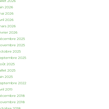
uillet 2026
uin 2026
ai 2026
vril 2026
ars 2026
évrier 2026
écembre 2025
ovembre 2025
ctobre 2025
eptembre 2025
oût 2025
uillet 2025
uin 2025
eptembre 2022
vril 2019
écembre 2018
ovembre 2018
ctobre 2018