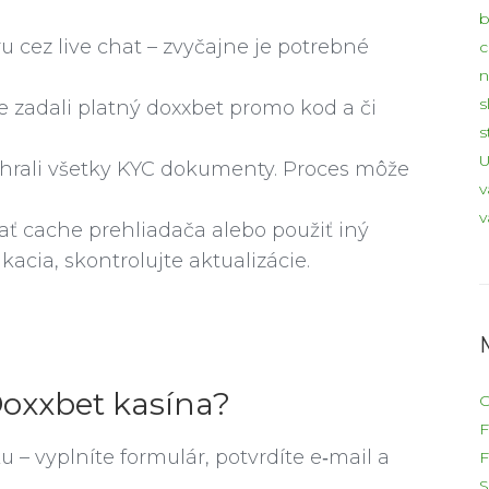
b
 cez live chat – zvyčajne je potrebné
c
n
s
te zadali platný doxxbet promo kod a či
s
U
ahrali všetky KYC dokumenty. Proces môže
v
v
ť cache prehliadača alebo použiť iný
kacia, skontrolujte aktualizácie.
Doxxbet kasína?
C
F
 – vyplníte formulár, potvrdíte e‑mail a
F
S