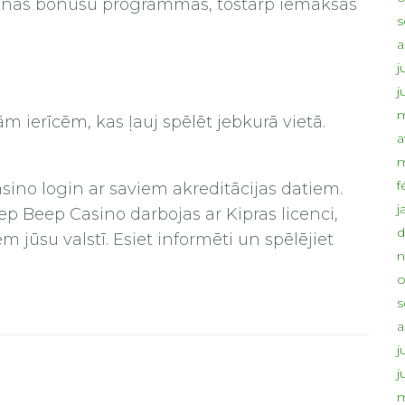
aipnas bonusu programmas, tostarp iemaksas
s
a
j
j
m
m ierīcēm, kas ļauj spēlēt jebkurā vietā.
a
m
f
asino login ar saviem akreditācijas datiem.
j
ep Beep Casino darbojas ar Kipras licenci,
d
em jūsu valstī. Esiet informēti un spēlējiet
n
o
s
a
j
j
m