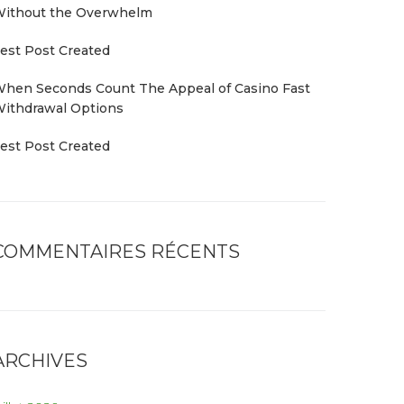
ithout the Overwhelm
est Post Created
hen Seconds Count The Appeal of Casino Fast
ithdrawal Options
est Post Created
COMMENTAIRES RÉCENTS
ARCHIVES