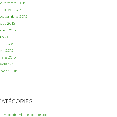
ovembre 2015
ctobre 2015
eptembre 2015
oût 2015
uillet 2015
uin 2015
ai 2015
vril 2015
ars 2015
évrier 2015
anvier 2015
CATÉGORIES
amboofurnitureboards.co.uk