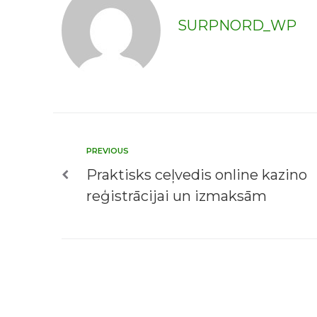
SURPNORD_WP
PREVIOUS
Praktisks ceļvedis online kazino
reģistrācijai un izmaksām