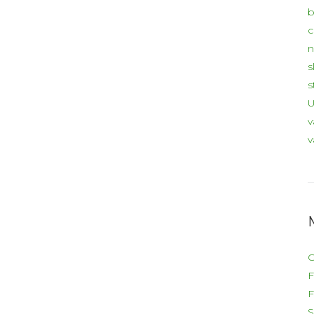
b
c
n
s
s
U
v
v
C
F
F
S