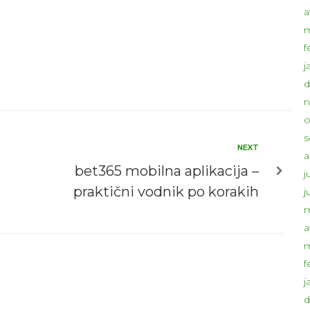
a
m
f
j
d
n
o
s
NEXT
a
bet365 mobilna aplikacija –
j
praktični vodnik po korakih
j
m
a
m
f
j
d