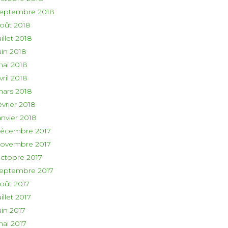
eptembre 2018
oût 2018
uillet 2018
uin 2018
ai 2018
vril 2018
ars 2018
évrier 2018
anvier 2018
écembre 2017
ovembre 2017
ctobre 2017
eptembre 2017
oût 2017
uillet 2017
uin 2017
ai 2017