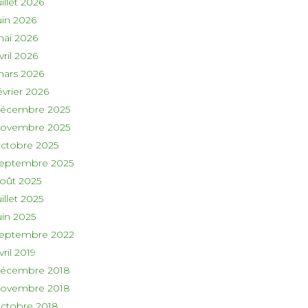
uillet 2026
uin 2026
ai 2026
vril 2026
ars 2026
évrier 2026
écembre 2025
ovembre 2025
ctobre 2025
eptembre 2025
oût 2025
uillet 2025
uin 2025
eptembre 2022
vril 2019
écembre 2018
ovembre 2018
ctobre 2018