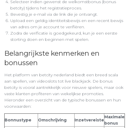
Selecteer indien gewenst de welkomstbonus (bonus
betcity) tijdens het registratieproces.
Bevestig je e-mail via de link die je ontvangt.
Upload een geldig identiteitsbewijs en een recent bewijs
van adres om je account te verifiëren.
Zodra de verificatie is goedgekeurd, kun je een eerste
storting doen en beginnen met spelen.
Belangrijkste kenmerken en
bonussen
Het platform van betcity nederland biedt een breed scala
aan spellen, van videoslots tot live blackjack. De bonus
betcity is vooral aantrekkelijk voor nieuwe spelers, maar ook
vaste klanten profiteren van wekelijkse promoties.
Hieronder een overzicht van de typische bonussen en hun
voorwaarden:
Maximale
Bonnustype
Omschrijving
Inzetvereiste
bonus