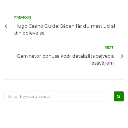
PREVIOUS
Hugo Casino Guide: Sådan får du mest ud af
din oplevelse
NEXT
Gaminator bonusa kodi: detalizēts ceļvedis
iesācējiem