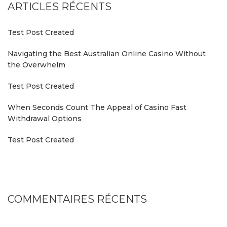
ARTICLES RÉCENTS
Test Post Created
Navigating the Best Australian Online Casino Without
the Overwhelm
Test Post Created
When Seconds Count The Appeal of Casino Fast
Withdrawal Options
Test Post Created
COMMENTAIRES RÉCENTS