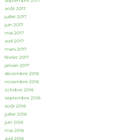
septembre 2017
août 2017
juillet 2017
juin 2017
mai 2017
avril 2017
mars 2017
février 2017
janvier 2017
décembre 2016
novembre 2016
octobre 2016
septembre 2016
août 2016
juillet 2016
juin 2016
mai 2016
avril 2016