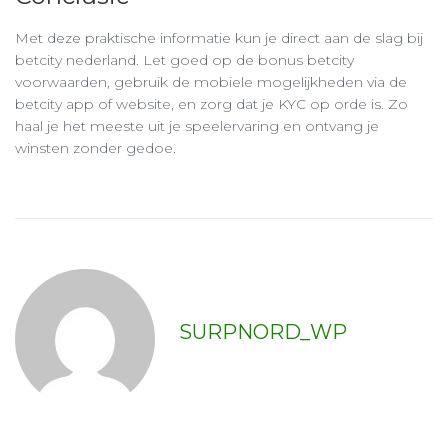
Met deze praktische informatie kun je direct aan de slag bij
betcity nederland. Let goed op de bonus betcity
voorwaarden, gebruik de mobiele mogelijkheden via de
betcity app of website, en zorg dat je KYC op orde is. Zo
haal je het meeste uit je speelervaring en ontvang je
winsten zonder gedoe.
SURPNORD_WP