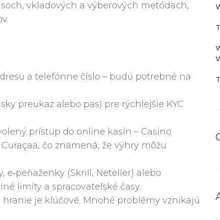
nusoch, vkladových a výberových metódach,
W
v.
T
W
W
adresu a telefónne číslo – budú potrebné na
T
nsky preukaz alebo pas) pre rýchlejšie KYC
ovolený prístup do online kasín – Casino
 z Curaçaa, čo znamená, že výhry môžu
y, e‑peňaženky (Skrill, Neteller) alebo
é limity a spracovateľské časy.
é hranie je kľúčové. Mnohé problémy vznikajú