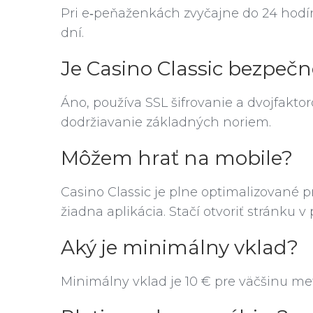
Pri e‑peňaženkách zvyčajne do 24 hodín
dní.
Je Casino Classic bezpeč
Áno, používa SSL šifrovanie a dvojfakto
dodržiavanie základných noriem.
Môžem hrať na mobile?
Casino Classic je plne optimalizované p
žiadna aplikácia. Stačí otvoriť stránku v 
Aký je minimálny vklad?
Minimálny vklad je 10 € pre väčšinu me