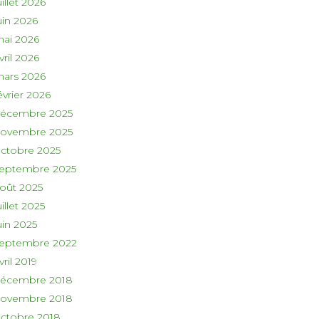
uillet 2026
uin 2026
ai 2026
vril 2026
ars 2026
évrier 2026
écembre 2025
ovembre 2025
ctobre 2025
eptembre 2025
oût 2025
uillet 2025
uin 2025
eptembre 2022
vril 2019
écembre 2018
ovembre 2018
ctobre 2018