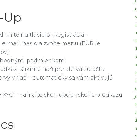
j
j
n-Up
m
a
m
liknite na tlačidlo „Registrácia“.
f
 e‑mail, heslo a zvoľte menu (EUR je
d
ov).
n
obchodnými podmienkami.
o
 odkaz. Kliknite naň pre aktiváciu účtu.
s
 prvý vklad – automaticky sa vám aktivujú
a
j
e KYC – nahrajte sken občianskeho preukazu
j
s
a
cs
d
n
o