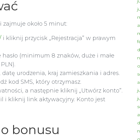
wać
j
j
m
y i zajmuje około 5 minut:
a
m
/
i kliknij przycisk „Rejestracja” w prawym
f
d
ne hasło (minimum 8 znaków, duże i małe
n
 PLN).
o
datę urodzenia, kraj zamieszkania i adres.
s
dź kod SMS, który otrzymasz.
a
atności, a następnie kliknij „Utwórz konto”.
j
j
 i kliknij link aktywacyjny. Konto jest
s
a
d
go bonusu
n
o