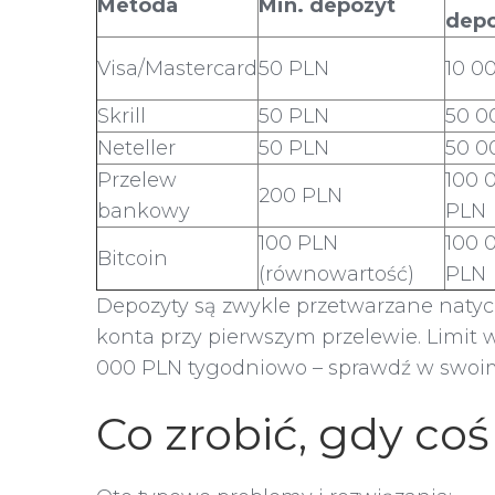
Metoda
Min. depozyt
depo
Visa/Mastercard
50 PLN
10 0
Skrill
50 PLN
50 0
Neteller
50 PLN
50 0
Przelew
100 
200 PLN
bankowy
PLN
100 PLN
100 
Bitcoin
(równowartość)
PLN
Depozyty są zwykle przetwarzane natyc
konta przy pierwszym przelewie. Limit
000 PLN tygodniowo – sprawdź w swoim 
Co zrobić, gdy coś