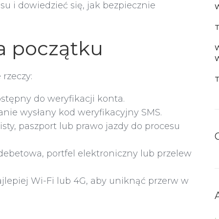
usu i dowiedzieć się, jak bezpiecznie
W
T
a początku
W
W
 rzeczy:
T
stępny do weryfikacji konta.
nie wysłany kod weryfikacyjny SMS.
ty, paszport lub prawo jazdy do procesu
debetowa, portfel elektroniczny lub przelew
jlepiej Wi-Fi lub 4G, aby uniknąć przerw w