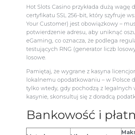
Hot Slots Casino przykłada dużą wagę d
certyfikatu SSL 256-bit, który szyfruje 
Your Customer) jest obowiązkowy – mus
potwierdzenie adresu, aby uniknąć oszu
eGaming, co oznacza, że podlega regu
testujących RNG (generator liczb losowy
losowe.
Pamiętaj, że wygrane z kasyna licenc
lokalnemu opodatkowaniu – w Polsce d
tylko wtedy, gdy pochodzą z legalnych 
kasynie, skonsultuj się z doradcą poda
Bankowość i płatn
Maks