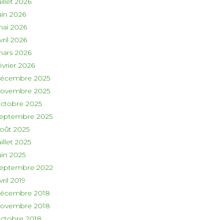
uillet 2026
uin 2026
ai 2026
vril 2026
ars 2026
évrier 2026
écembre 2025
ovembre 2025
ctobre 2025
eptembre 2025
oût 2025
uillet 2025
uin 2025
eptembre 2022
vril 2019
écembre 2018
ovembre 2018
ctobre 2018