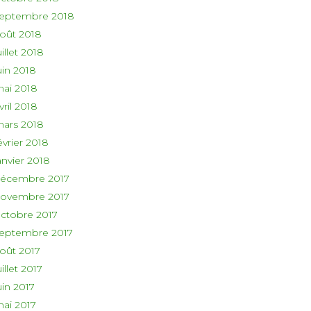
eptembre 2018
oût 2018
uillet 2018
uin 2018
ai 2018
vril 2018
ars 2018
évrier 2018
anvier 2018
écembre 2017
ovembre 2017
ctobre 2017
eptembre 2017
oût 2017
uillet 2017
uin 2017
ai 2017