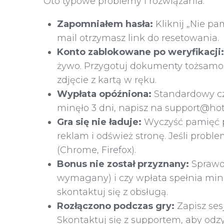
Oto typowe problemy i rozwiązania:
Zapomniałem hasła:
Kliknij „Nie pa
mail otrzymasz link do resetowania.
Konto zablokowane po weryfikacji:
żywo. Przygotuj dokumenty tożsamoś
zdjęcie z kartą w ręku.
Wypłata opóźniona:
Standardowy cza
minęło 3 dni, napisz na support@hots
Gra się nie ładuje:
Wyczyść pamięć p
reklam i odśwież stronę. Jeśli probl
(Chrome, Firefox).
Bonus nie został przyznany:
Sprawdź
wymagany) i czy wpłata spełnia mi
skontaktuj się z obsługą.
Rozłączono podczas gry:
Zapisz sesj
Skontaktuj się z supportem, aby odz