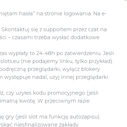
miętam hasła” na stronie logowania. Na e-
Skontaktuj się z supportem przez czat na
ci – czasami trzeba wysłać dodatkowe
s wypłaty to 24-48h po zatwierdzeniu. Jeśli
lots.eu (nie podajemy linku, tylko przykład).
odręczną przeglądarki, wyłącz blokery
em występuje nadal, użyj innej przeglądarki
, czy użyłeś kodu promocyjnego (jeśli
nimalną kwotę. W przeciwnym razie
ę gry (jeśli slot ma funkcję autozapisu).
yskać niesfinalizowane zakłady.