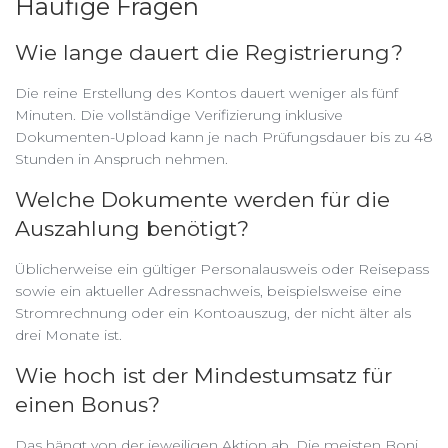
Häufige Fragen
Wie lange dauert die Registrierung?
Die reine Erstellung des Kontos dauert weniger als fünf
Minuten. Die vollständige Verifizierung inklusive
Dokumenten-Upload kann je nach Prüfungsdauer bis zu 48
Stunden in Anspruch nehmen.
Welche Dokumente werden für die
Auszahlung benötigt?
Üblicherweise ein gültiger Personalausweis oder Reisepass
sowie ein aktueller Adressnachweis, beispielsweise eine
Stromrechnung oder ein Kontoauszug, der nicht älter als
drei Monate ist.
Wie hoch ist der Mindestumsatz für
einen Bonus?
Das hängt von der jeweiligen Aktion ab. Die meisten Boni