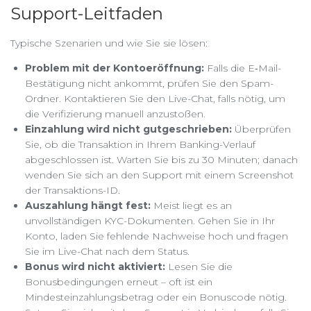
Support-Leitfaden
Typische Szenarien und wie Sie sie lösen:
Problem mit der Kontoeröffnung:
Falls die E‑Mail-
Bestätigung nicht ankommt, prüfen Sie den Spam-
Ordner. Kontaktieren Sie den Live-Chat, falls nötig, um
die Verifizierung manuell anzustoßen.
Einzahlung wird nicht gutgeschrieben:
Überprüfen
Sie, ob die Transaktion in Ihrem Banking-Verlauf
abgeschlossen ist. Warten Sie bis zu 30 Minuten; danach
wenden Sie sich an den Support mit einem Screenshot
der Transaktions-ID.
Auszahlung hängt fest:
Meist liegt es an
unvollständigen KYC-Dokumenten. Gehen Sie in Ihr
Konto, laden Sie fehlende Nachweise hoch und fragen
Sie im Live-Chat nach dem Status.
Bonus wird nicht aktiviert:
Lesen Sie die
Bonusbedingungen erneut – oft ist ein
Mindesteinzahlungsbetrag oder ein Bonuscode nötig.