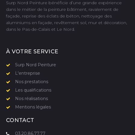
Surp Nord Peinture bénéficie d’une grande expérience
dans le métier de la peinture bâtiment, ravalement de
façade, reprise des éclats de béton, nettoyage des
aluminiums en façade, revêtement sol, mur et décoration,
dans le Pas-de-Calais et Le Nord.
À VOTRE SERVICE
Surp Nord Peinture
L'entreprise
Nos prestations
Les qualifications
Nos réalisations
Mentions légales
CONTACT
03.20.86.77.77