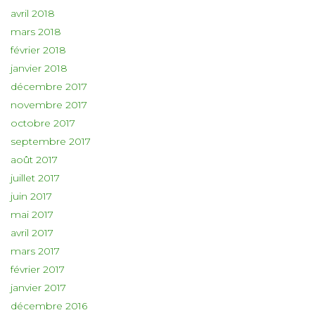
avril 2018
mars 2018
février 2018
janvier 2018
décembre 2017
novembre 2017
octobre 2017
septembre 2017
août 2017
juillet 2017
juin 2017
mai 2017
avril 2017
mars 2017
février 2017
janvier 2017
décembre 2016