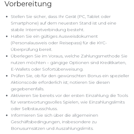
Vorbereitung
Stellen Sie sicher, dass Ihr Gerät (PC, Tablet oder
Smartphone) auf dem neuesten Stand ist und eine
stabile Internetverbindung besteht.
Halten Sie ein gültiges Ausweisdokument
(Personalausweis oder Reisepass) für die KYC-
Überprüfung bereit.
Überlegen Sie im Voraus, welche Zahlungsmethode Sie
nutzen möchten – gängige Optionen sind Kreditkarten,
E-Wallets oder Sofortüberweisung.
Prüfen Sie, ob für den gewünschten Bonus ein spezieller
Aktionscode erforderlich ist; notieren Sie diesen
gegebenenfalls.
Aktivieren Sie bereits vor der ersten Einzahlung die Tools
für verantwortungsvolles Spielen, wie Einzahlungslimits
oder Selbstausschluss.
Informieren Sie sich über die allgemeinen
Geschäftsbedingungen, insbesondere zu
Bonusumsätzen und Auszahlungslimits.