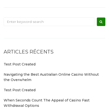
ARTICLES RÉCENTS
Test Post Created
Navigating the Best Australian Online Casino Without
the Overwhelm
Test Post Created
When Seconds Count The Appeal of Casino Fast
Withdrawal Options