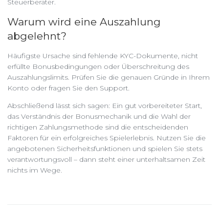
Steuerberater.
Warum wird eine Auszahlung
abgelehnt?
Häufigste Ursache sind fehlende KYC-Dokumente, nicht
erfüllte Bonusbedingungen oder Überschreitung des
Auszahlungslimits. Prüfen Sie die genauen Gründe in Ihrem
Konto oder fragen Sie den Support.
Abschließend lässt sich sagen: Ein gut vorbereiteter Start,
das Verständnis der Bonusmechanik und die Wahl der
richtigen Zahlungsmethode sind die entscheidenden
Faktoren für ein erfolgreiches Spielerlebnis. Nutzen Sie die
angebotenen Sicherheitsfunktionen und spielen Sie stets
verantwortungsvoll – dann steht einer unterhaltsamen Zeit
nichts im Wege.