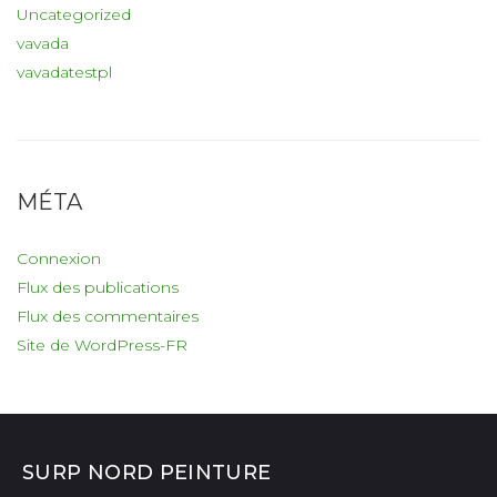
Uncategorized
vavada
vavadatestpl
MÉTA
Connexion
Flux des publications
Flux des commentaires
Site de WordPress-FR
SURP NORD PEINTURE