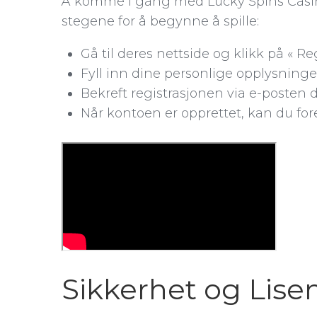
Å komme i gang med Lucky Spins Casino
stegene for å begynne å spille:
Gå til deres nettside og klikk på « Re
Fyll inn dine personlige opplysninge
Bekreft registrasjonen via e-posten 
Når kontoen er opprettet, kan du fore
Sikkerhet og Lise