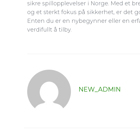
sikre spillopplevelser i Norge. Med et br
og et sterkt fokus på sikkerhet, er det g
Enten du er en nybegynner eller en erfa
verdifullt å tilby.
NEW_ADMIN