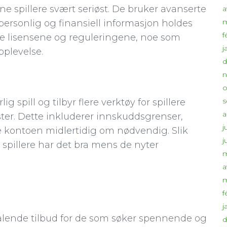
ine spillere svært seriøst. De bruker avanserte
a
m
l personlig og finansiell informasjon holdes
f
ge lisensene og reguleringene, noe som
j
pplevelse.
d
n
o
s
g spill og tilbyr flere verktøy for spillere
a
ster. Dette inkluderer innskuddsgrenser,
j
e kontoen midlertidig om nødvendig. Slik
j
t spillere har det bra mens de nyter
m
a
m
f
j
rålende tilbud for de som søker spennende og
d