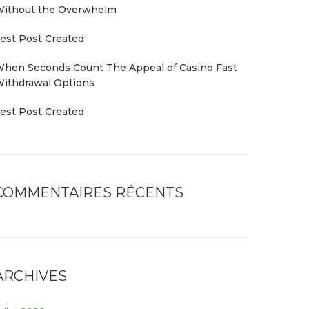
ithout the Overwhelm
est Post Created
hen Seconds Count The Appeal of Casino Fast
ithdrawal Options
est Post Created
COMMENTAIRES RÉCENTS
ARCHIVES