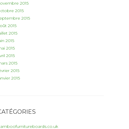
ovembre 2015
ctobre 2015
eptembre 2015
oût 2015
uillet 2015
uin 2015
ai 2015
vril 2015
ars 2015
évrier 2015
anvier 2015
CATÉGORIES
amboofurnitureboards.co.uk