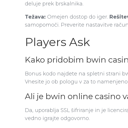
deluje prek brskalnika.
Težava:
Omejen dostop do iger.
Rešite
samopomoči. Preverite nastavitve račun
Players Ask
Kako pridobim bwin casi
Bonus kodo najdete na spletni strani bwi
Vnesite jo ob pologu v za to namenjeno 
Ali je bwin online casino 
Da, uporablja SSL šifriranje in je licen
vedno igrajte odgovorno.