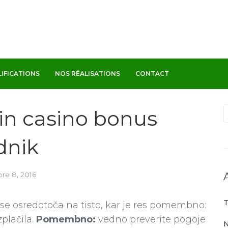
LIFICATIONS
NOS RÉALISATIONS
CONTACT
win casino bonus
dnik
re 8, 2016
T
se osredotoča na tisto, kar je res pomembno:
plačila.
Pomembno:
vedno preverite pogoje
N