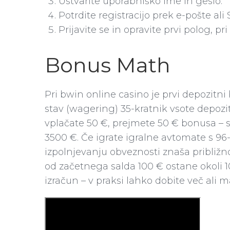
Ustvarite uporabniško ime in geslo.
Potrdite registracijo prek e-pošte ali
Prijavite se in opravite prvi polog, 
Bonus Math
Pri bwin online casino je prvi depozitn
stav (wagering) 35-kratnik vsote depoz
vplačate 50 €, prejmete 50 € bonusa – s
3500 €. Če igrate igralne avtomate s 9
izpolnjevanju obveznosti znaša približno
od začetnega salda 100 € ostane okoli 10
izračun – v praksi lahko dobite več ali m