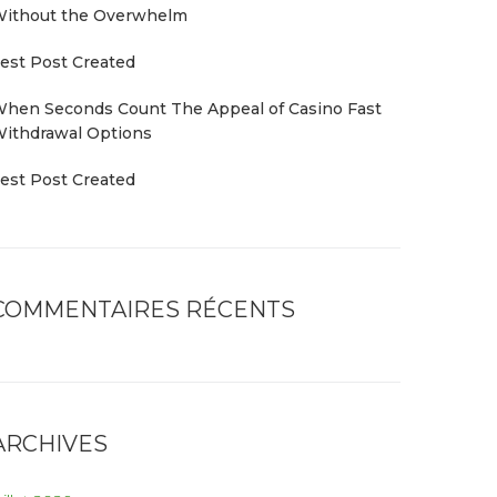
ithout the Overwhelm
est Post Created
hen Seconds Count The Appeal of Casino Fast
ithdrawal Options
est Post Created
COMMENTAIRES RÉCENTS
ARCHIVES