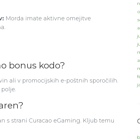
n
o
v:
Morda imate aktivne omejitve
s
a.
a
j
j
m
a
no bonus kodo?
m
f
n ali v promocijskih e-poštnih sporočilih.
j
polje.
varen?
ciran s strani Curacao eGaming. Kljub temu
b