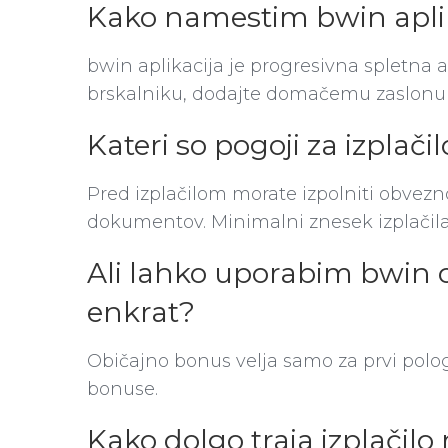
Kako namestim bwin apli
bwin aplikacija je progresivna spletna a
brskalniku, dodajte domačemu zaslonu in
Kateri so pogoji za izplači
Pred izplačilom morate izpolniti obveznos
dokumentov. Minimalni znesek izplačila 
Ali lahko uporabim bwin 
enkrat?
Običajno bonus velja samo za prvi polo
bonuse.
Kako dolgo traja izplačilo 