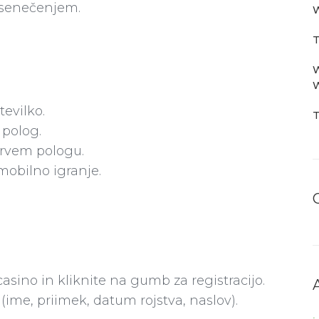
esenečenjem.
W
T
W
W
tevilko.
T
 polog.
prvem pologu.
mobilno igranje.
asino in kliknite na gumb za registracijo.
(ime, priimek, datum rojstva, naslov).