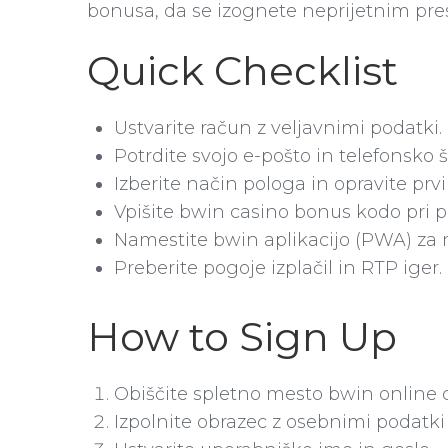
bonusa, da se izognete neprijetnim pr
Quick Checklist
Ustvarite račun z veljavnimi podatki.
Potrdite svojo e-pošto in telefonsko š
Izberite način pologa in opravite prvi
Vpišite bwin casino bonus kodo pri 
Namestite bwin aplikacijo (PWA) za 
Preberite pogoje izplačil in RTP iger.
How to Sign Up
Obiščite spletno mesto bwin online c
Izpolnite obrazec z osebnimi podatki 