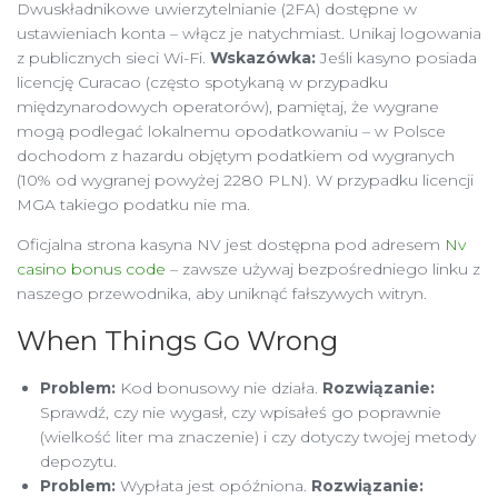
Dwuskładnikowe uwierzytelnianie (2FA) dostępne w
ustawieniach konta – włącz je natychmiast. Unikaj logowania
z publicznych sieci Wi-Fi.
Wskazówka:
Jeśli kasyno posiada
licencję Curacao (często spotykaną w przypadku
międzynarodowych operatorów), pamiętaj, że wygrane
mogą podlegać lokalnemu opodatkowaniu – w Polsce
dochodom z hazardu objętym podatkiem od wygranych
(10% od wygranej powyżej 2280 PLN). W przypadku licencji
MGA takiego podatku nie ma.
Oficjalna strona kasyna NV jest dostępna pod adresem
Nv
casino bonus code
– zawsze używaj bezpośredniego linku z
naszego przewodnika, aby uniknąć fałszywych witryn.
When Things Go Wrong
Problem:
Kod bonusowy nie działa.
Rozwiązanie:
Sprawdź, czy nie wygasł, czy wpisałeś go poprawnie
(wielkość liter ma znaczenie) i czy dotyczy twojej metody
depozytu.
Problem:
Wypłata jest opóźniona.
Rozwiązanie: