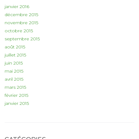
janvier 2016
décembre 2015
novembre 2015
octobre 2015
septembre 2015
août 2015
juillet 2015
juin 2015
mai 2015
avril 2015
mars 2015
février 2015
janvier 2015