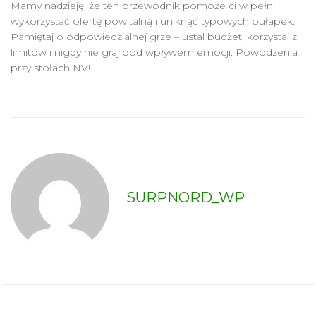
Mamy nadzieję, że ten przewodnik pomoże ci w pełni
wykorzystać ofertę powitalną i uniknąć typowych pułapek.
Pamiętaj o odpowiedzialnej grze – ustal budżet, korzystaj z
limitów i nigdy nie graj pod wpływem emocji. Powodzenia
przy stołach NV!
SURPNORD_WP