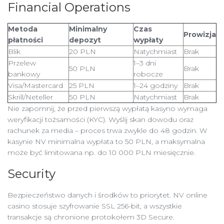
Financial Operations
Metoda
Minimalny
Czas
Prowizja
płatności
depozyt
wypłaty
Blik
20 PLN
Natychmiast
Brak
Przelew
1–3 dni
50 PLN
Brak
bankowy
robocze
Visa/Mastercard
25 PLN
1–24 godziny
Brak
Skrill/Neteller
50 PLN
Natychmiast
Brak
Nie zapomnij, że przed pierwszą wypłatą kasyno wymaga
weryfikacji tożsamości (KYC). Wyślij skan dowodu oraz
rachunek za media – proces trwa zwykle do 48 godzin. W
kasynie NV minimalna wypłata to 50 PLN, a maksymalna
może być limitowana np. do 10 000 PLN miesięcznie.
Security
Bezpieczeństwo danych i środków to priorytet. NV online
casino stosuje szyfrowanie SSL 256-bit, a wszystkie
transakcje są chronione protokołem 3D Secure.