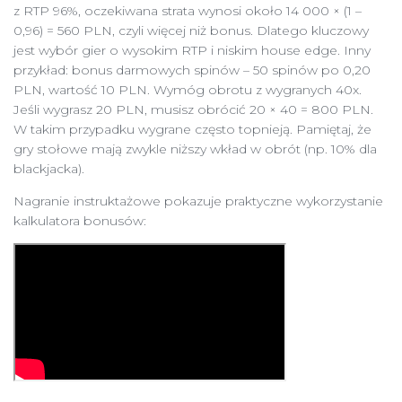
z RTP 96%, oczekiwana strata wynosi około 14 000 × (1 –
0,96) = 560 PLN, czyli więcej niż bonus. Dlatego kluczowy
jest wybór gier o wysokim RTP i niskim house edge. Inny
przykład: bonus darmowych spinów – 50 spinów po 0,20
PLN, wartość 10 PLN. Wymóg obrotu z wygranych 40x.
Jeśli wygrasz 20 PLN, musisz obrócić 20 × 40 = 800 PLN.
W takim przypadku wygrane często topnieją. Pamiętaj, że
gry stołowe mają zwykle niższy wkład w obrót (np. 10% dla
blackjacka).
Nagranie instruktażowe pokazuje praktyczne wykorzystanie
kalkulatora bonusów: