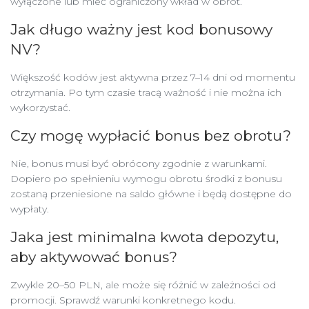
wyłączone lub mieć ograniczony wkład w obrót.
Jak długo ważny jest kod bonusowy
NV?
Większość kodów jest aktywna przez 7–14 dni od momentu
otrzymania. Po tym czasie tracą ważność i nie można ich
wykorzystać.
Czy mogę wypłacić bonus bez obrotu?
Nie, bonus musi być obrócony zgodnie z warunkami.
Dopiero po spełnieniu wymogu obrotu środki z bonusu
zostaną przeniesione na saldo główne i będą dostępne do
wypłaty.
Jaka jest minimalna kwota depozytu,
aby aktywować bonus?
Zwykle 20–50 PLN, ale może się różnić w zależności od
promocji. Sprawdź warunki konkretnego kodu.