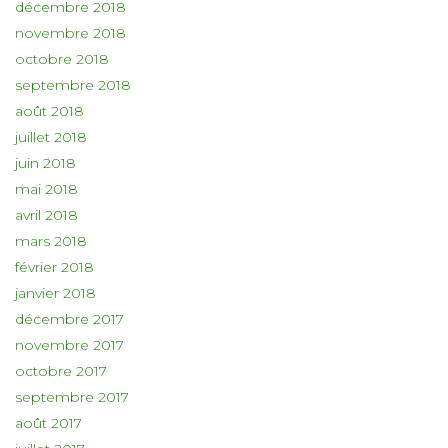
décembre 2018
novembre 2018
octobre 2018
septembre 2018
août 2018
juillet 2018
juin 2018
mai 2018
avril 2018
mars 2018
février 2018
janvier 2018
décembre 2017
novembre 2017
octobre 2017
septembre 2017
août 2017