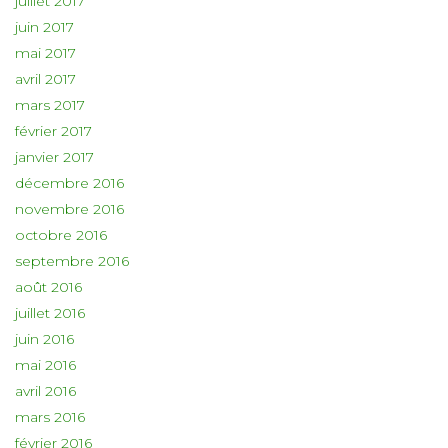
juillet 2017
juin 2017
mai 2017
avril 2017
mars 2017
février 2017
janvier 2017
décembre 2016
novembre 2016
octobre 2016
septembre 2016
août 2016
juillet 2016
juin 2016
mai 2016
avril 2016
mars 2016
février 2016