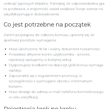
uniknąć typowych błędów. Pamiętaj, że odpowiedzialna gra
to podstawa, a znajomość zasad zwiększa Twoje szanse na
satysfakcjonujące doświadczenie.
Co jest potrzebne na początek
Zanim przystąpisz do odbioru bonusu, upewnij się, że
spełniasz poniższe wymagania:
Masz ukończone 18 lat i ważny dokument tożsamości.
Posiadasz aktywne konto użytkownika – proces
rejestracji opisujemy w kolejnej sekcji.
Dysponujesz środkami na depozyt (jeśli bonus wymaga
wpłaty).
Zapoznałeś się z regulaminem promocji, w
szczególności z wymogami obrotu i minimalnym
kursem.
Masz dostęp do adresu e-mail i telefonu komórkowego
w celu weryfikacji.
Rejestracja krok po kroku