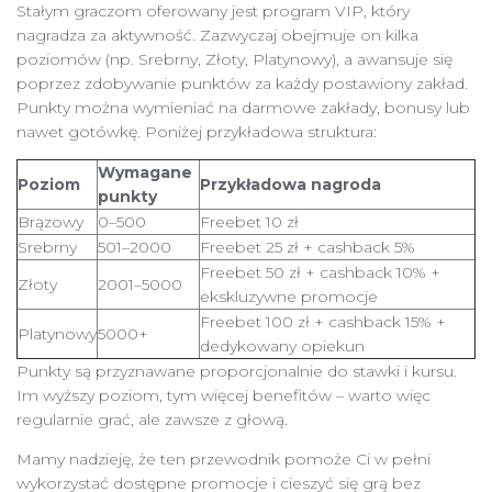
Stałym graczom oferowany jest program VIP, który
nagradza za aktywność. Zazwyczaj obejmuje on kilka
poziomów (np. Srebrny, Złoty, Platynowy), a awansuje się
poprzez zdobywanie punktów za każdy postawiony zakład.
Punkty można wymieniać na darmowe zakłady, bonusy lub
nawet gotówkę. Poniżej przykładowa struktura:
Wymagane
Poziom
Przykładowa nagroda
punkty
Brązowy
0–500
Freebet 10 zł
Srebrny
501–2000
Freebet 25 zł + cashback 5%
Freebet 50 zł + cashback 10% +
Złoty
2001–5000
ekskluzywne promocje
Freebet 100 zł + cashback 15% +
Platynowy
5000+
dedykowany opiekun
Punkty są przyznawane proporcjonalnie do stawki i kursu.
Im wyższy poziom, tym więcej benefitów – warto więc
regularnie grać, ale zawsze z głową.
Mamy nadzieję, że ten przewodnik pomoże Ci w pełni
wykorzystać dostępne promocje i cieszyć się grą bez