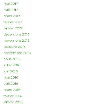
mai 2017
avril 2017
mars 2017
février 2017
janvier 2017
décembre 2016
novembre 2016
octobre 2016
septembre 2016
août 2016
juillet 2016
juin 2016
mai 2016
avril 2016
mars 2016
février 2016
janvier 2016