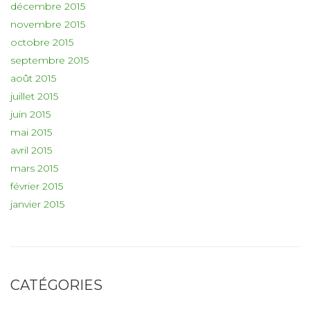
décembre 2015
novembre 2015
octobre 2015
septembre 2015
août 2015
juillet 2015
juin 2015
mai 2015
avril 2015
mars 2015
février 2015
janvier 2015
CATÉGORIES