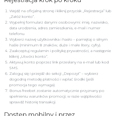
Wejdź na oficjalną stronę i kliknij przycisk „Rejestracja” lub
„Załóż konto”.
Wypełnij formularz danymi osobowymi: imię, nazwisko,
data urodzenia, adres zamieszkania, e-mail i numer
telefonu.
Wybierz nazwę użytkownika i hasło – pamiętaj o silnym
haśle (minimum 8 znaków, duże i małe litery, cyfry).
Zaakceptuj regulamin i politykę prywatności, a następnie
kliknij „Utwórz konto”.
Aktywuj konto poprzez link przesłany na e-mail lub kod
SMS.
Zaloguj się i przejdź do sekcji „Depozyt” – wybierz
dogodną metodę płatności i wpłać środki (jeśli
promocja tego wymaga).
Bonus freebet zostanie automatycznie przyznany po
spełnieniu warunków promocji; w razie wątpliwości
sprawdź historię transakcji.
Dostęp mobilny i przez