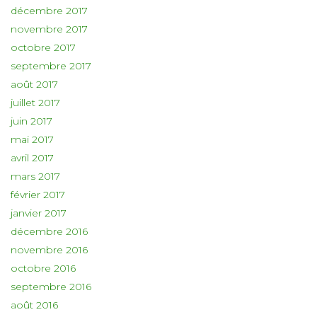
décembre 2017
novembre 2017
octobre 2017
septembre 2017
août 2017
juillet 2017
juin 2017
mai 2017
avril 2017
mars 2017
février 2017
janvier 2017
décembre 2016
novembre 2016
octobre 2016
septembre 2016
août 2016