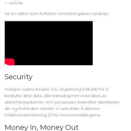
= -400 kr.
Se en video som forklarer omsetningskrav i praksis:
Security
Hellspin casino bruker SSL-kryptering (128-bit) for å
beskytte dine data. Alle transaksjoner overvåkes av
sikkerhetssystemer. KYC-prosessen bekrefter identiteten
din og forhindrer svindel. Vi anbefaler å aktivere
tofaktorautentisering (2FA) i kontoinnstillingene.
Money In, Money Out