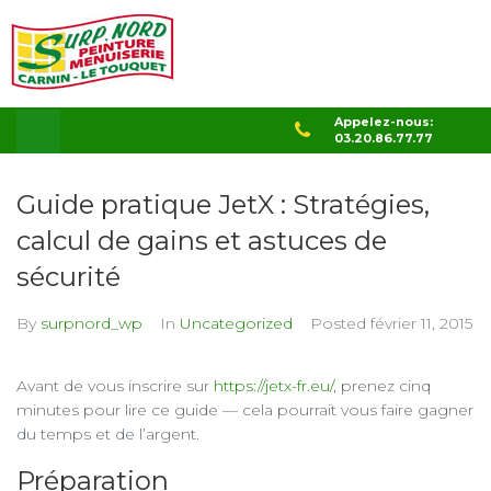
Appelez-nous:
03.20.86.77.77
Guide pratique JetX : Stratégies,
calcul de gains et astuces de
sécurité
By
surpnord_wp
In
Uncategorized
Posted
février 11, 2015
Avant de vous inscrire sur
https://jetx-fr.eu/
, prenez cinq
minutes pour lire ce guide — cela pourrait vous faire gagner
du temps et de l’argent.
Préparation