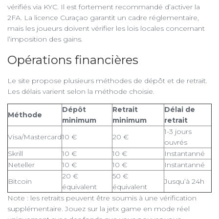
vérifiés via KYC. Il est fortement recommandé d’activer la
2FA. La licence Curaçao garantit un cadre réglementaire,
mais les joueurs doivent vérifier les lois locales concernant
l’imposition des gains.
Opérations financières
Le site propose plusieurs méthodes de dépôt et de retrait.
Les délais varient selon la méthode choisie.
Dépôt
Retrait
Délai de
Méthode
minimum
minimum
retrait
1-3 jours
Visa/Mastercard
10 €
20 €
ouvrés
Skrill
10 €
10 €
Instantanné
Neteller
10 €
10 €
Instantanné
20 €
50 €
Bitcoin
Jusqu’à 24h
équivalent
équivalent
Note : les retraits peuvent être soumis à une vérification
supplémentaire. Jouez sur la jetx game en mode réel