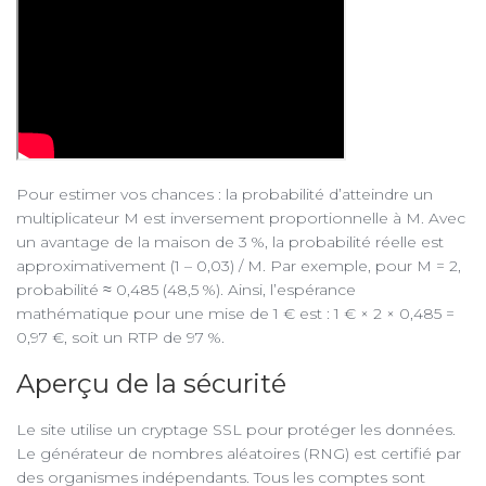
Pour estimer vos chances : la probabilité d’atteindre un
multiplicateur M est inversement proportionnelle à M. Avec
un avantage de la maison de 3 %, la probabilité réelle est
approximativement (1 – 0,03) / M. Par exemple, pour M = 2,
probabilité ≈ 0,485 (48,5 %). Ainsi, l’espérance
mathématique pour une mise de 1 € est : 1 € × 2 × 0,485 =
0,97 €, soit un RTP de 97 %.
Aperçu de la sécurité
Le site utilise un cryptage SSL pour protéger les données.
Le générateur de nombres aléatoires (RNG) est certifié par
des organismes indépendants. Tous les comptes sont