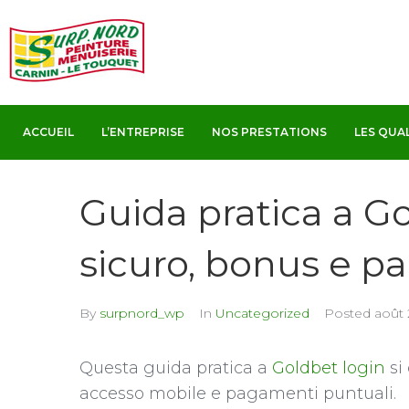
ACCUEIL
L’ENTREPRISE
NOS PRESTATIONS
LES QUA
Guida pratica a G
sicuro, bonus e p
By
surpnord_wp
In
Uncategorized
Posted
août 
Questa guida pratica a
Goldbet login
si
accesso mobile e pagamenti puntuali.