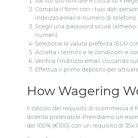
Vai sul sito ufficiale e clicca su « Regis
Compila il form con i tuoi dati perso
indirizzo email e numero di telefono.
Scegli una password sicura (almeno 8
numeri).
Seleziona la valuta preferita (EUR consi
Accetta i termini e le condizioni e 
Verifica l’indirizzo email cliccando sul
Effettua il primo deposito per attiva
How Wagering W
Il calcolo del requisito di scommessa 
diventa prelevabile. Prendiamo un esemp
del 100% (€100) con un requisito di 35x 