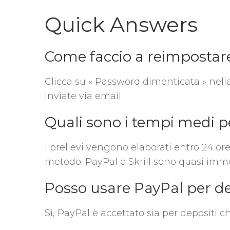
Quick Answers
Come faccio a reimpostar
Clicca su « Password dimenticata » nella
inviate via email.
Quali sono i tempi medi p
I prelievi vengono elaborati entro 24 ore
metodo: PayPal e Skrill sono quasi immed
Posso usare PayPal per d
Sì, PayPal è accettato sia per depositi c