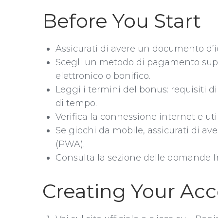
Before You Start
Assicurati di avere un documento d’id
Scegli un metodo di pagamento suppor
elettronico o bonifico.
Leggi i termini del bonus: requisiti 
di tempo.
Verifica la connessione internet e ut
Se giochi da mobile, assicurati di ave
(PWA).
Consulta la sezione delle domande fr
Creating Your Ac