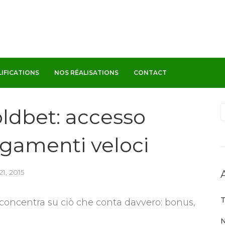
LIFICATIONS
NOS RÉALISATIONS
CONTACT
oldbet: accesso
agamenti veloci
21, 2015
T
 concentra su ciò che conta davvero: bonus,
N