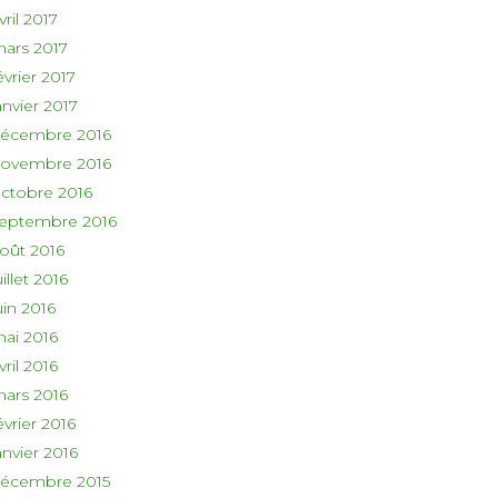
vril 2017
ars 2017
évrier 2017
anvier 2017
écembre 2016
ovembre 2016
ctobre 2016
eptembre 2016
oût 2016
uillet 2016
uin 2016
ai 2016
vril 2016
ars 2016
évrier 2016
anvier 2016
écembre 2015