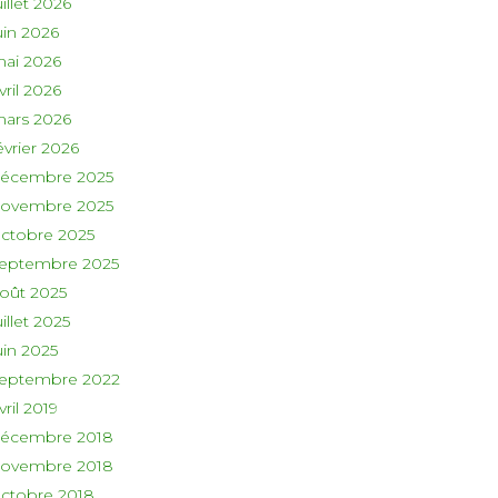
uillet 2026
uin 2026
ai 2026
vril 2026
ars 2026
évrier 2026
écembre 2025
ovembre 2025
ctobre 2025
eptembre 2025
oût 2025
uillet 2025
uin 2025
eptembre 2022
vril 2019
écembre 2018
ovembre 2018
ctobre 2018