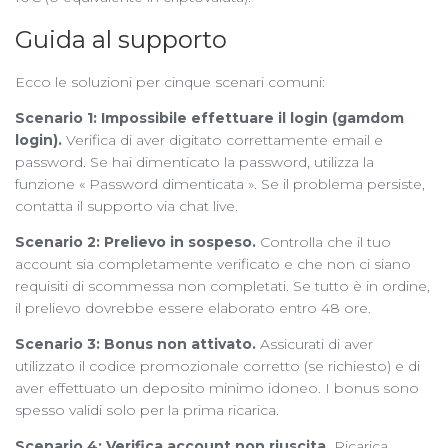
Guida al supporto
Ecco le soluzioni per cinque scenari comuni:
Scenario 1: Impossibile effettuare il login (gamdom
login).
Verifica di aver digitato correttamente email e
password. Se hai dimenticato la password, utilizza la
funzione « Password dimenticata ». Se il problema persiste,
contatta il supporto via chat live.
Scenario 2: Prelievo in sospeso.
Controlla che il tuo
account sia completamente verificato e che non ci siano
requisiti di scommessa non completati. Se tutto è in ordine,
il prelievo dovrebbe essere elaborato entro 48 ore.
Scenario 3: Bonus non attivato.
Assicurati di aver
utilizzato il codice promozionale corretto (se richiesto) e di
aver effettuato un deposito minimo idoneo. I bonus sono
spesso validi solo per la prima ricarica.
Scenario 4: Verifica account non riuscita.
Ricarica