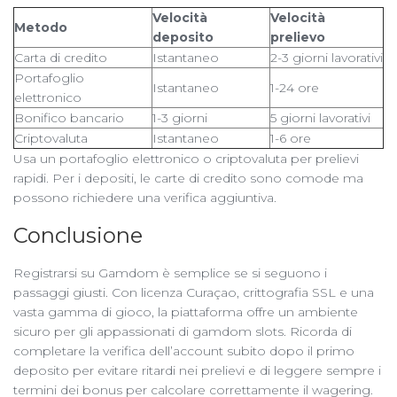
Velocità
Velocità
Metodo
deposito
prelievo
Carta di credito
Istantaneo
2-3 giorni lavorativi
Portafoglio
Istantaneo
1-24 ore
elettronico
Bonifico bancario
1-3 giorni
5 giorni lavorativi
Criptovaluta
Istantaneo
1-6 ore
Usa un portafoglio elettronico o criptovaluta per prelievi
rapidi. Per i depositi, le carte di credito sono comode ma
possono richiedere una verifica aggiuntiva.
Conclusione
Registrarsi su Gamdom è semplice se si seguono i
passaggi giusti. Con licenza Curaçao, crittografia SSL e una
vasta gamma di gioco, la piattaforma offre un ambiente
sicuro per gli appassionati di gamdom slots. Ricorda di
completare la verifica dell’account subito dopo il primo
deposito per evitare ritardi nei prelievi e di leggere sempre i
termini dei bonus per calcolare correttamente il wagering.