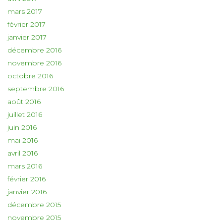
mars 2017
février 2017
janvier 2017
décembre 2016
novembre 2016
octobre 2016
septembre 2016
août 2016
juillet 2016
juin 2016
mai 2016
avril 2016
mars 2016
février 2016
janvier 2016
décembre 2015
novembre 2015