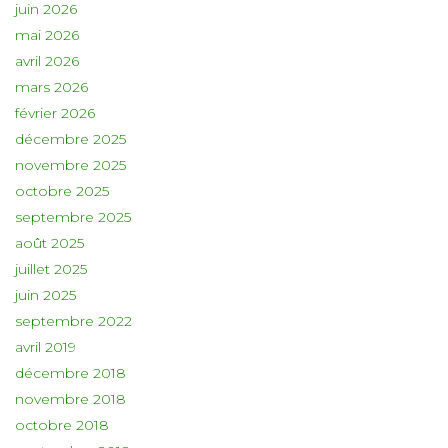
juin 2026
mai 2026
avril 2026
mars 2026
février 2026
décembre 2025
novembre 2025
octobre 2025
septembre 2025
août 2025
juillet 2025
juin 2025
septembre 2022
avril 2019
décembre 2018
novembre 2018
octobre 2018