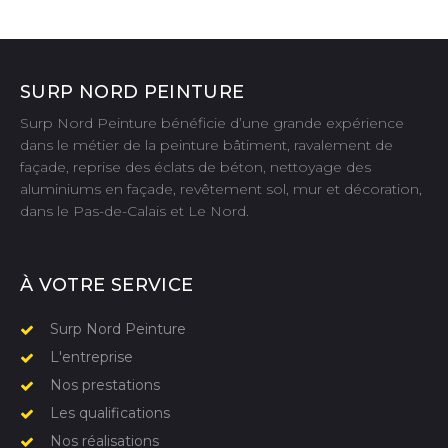
SURP NORD PEINTURE
Surp Nord Peinture bénéficie d’une grande expérience
dans le métier de la peinture bâtiment, ravalement de
façade, reprise des éclats de béton, nettoyage des
aluminiums en façade, revêtement sol, mur et décoration,
dans le Pas-de-Calais et Le Nord.
À VOTRE SERVICE
Surp Nord Peinture
L'entreprise
Nos prestations
Les qualifications
Nos réalisations