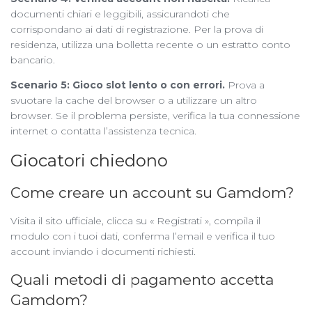
documenti chiari e leggibili, assicurandoti che
corrispondano ai dati di registrazione. Per la prova di
residenza, utilizza una bolletta recente o un estratto conto
bancario.
Scenario 5: Gioco slot lento o con errori.
Prova a
svuotare la cache del browser o a utilizzare un altro
browser. Se il problema persiste, verifica la tua connessione
internet o contatta l’assistenza tecnica.
Giocatori chiedono
Come creare un account su Gamdom?
Visita il sito ufficiale, clicca su « Registrati », compila il
modulo con i tuoi dati, conferma l’email e verifica il tuo
account inviando i documenti richiesti.
Quali metodi di pagamento accetta
Gamdom?