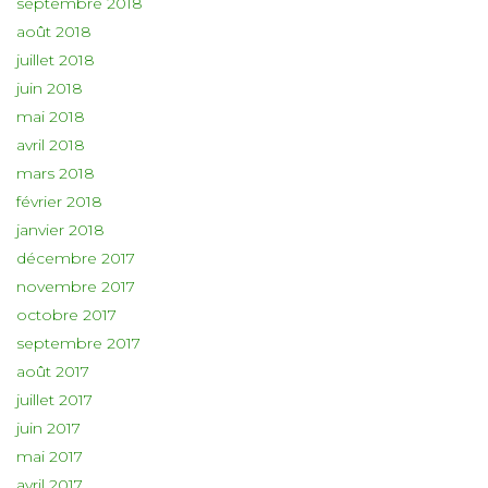
septembre 2018
août 2018
juillet 2018
juin 2018
mai 2018
avril 2018
mars 2018
février 2018
janvier 2018
décembre 2017
novembre 2017
octobre 2017
septembre 2017
août 2017
juillet 2017
juin 2017
mai 2017
avril 2017