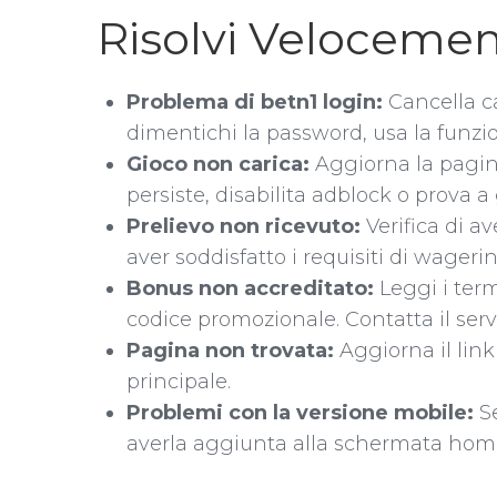
Risolvi Veloceme
Problema di betn1 login:
Cancella ca
dimentichi la password, usa la funz
Gioco non carica:
Aggiorna la pagina
persiste, disabilita adblock o prova 
Prelievo non ricevuto:
Verifica di a
aver soddisfatto i requisiti di wageri
Bonus non accreditato:
Leggi i ter
codice promozionale. Contatta il servi
Pagina non trovata:
Aggiorna il link
principale.
Problemi con la versione mobile:
Se
averla aggiunta alla schermata home