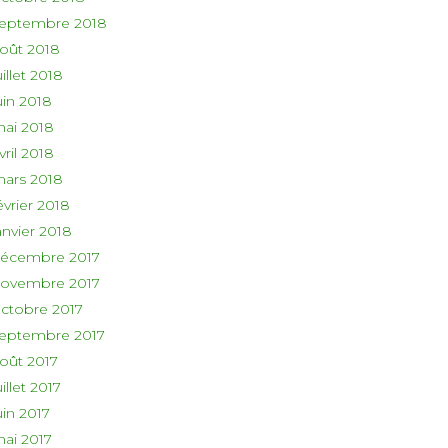
eptembre 2018
oût 2018
uillet 2018
uin 2018
ai 2018
vril 2018
ars 2018
évrier 2018
anvier 2018
écembre 2017
ovembre 2017
ctobre 2017
eptembre 2017
oût 2017
uillet 2017
uin 2017
ai 2017