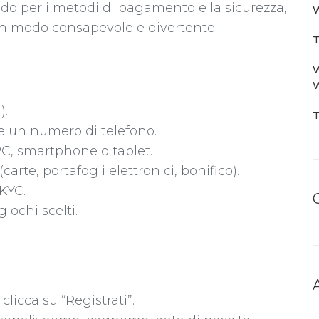
do per i metodi di pagamento e la sicurezza,
W
 in modo consapevole e divertente.
T
W
W
).
T
 e un numero di telefono.
PC, smartphone o tablet.
te, portafogli elettronici, bonifico).
KYC.
iochi scelti.
 clicca su “Registrati”.