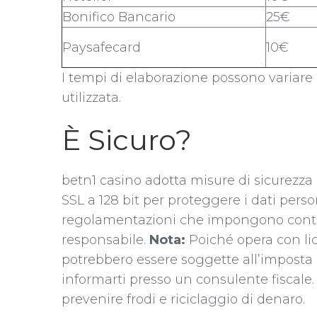
Bonifico Bancario
25€
Paysafecard
10€
I tempi di elaborazione possono variare i
utilizzata.
È Sicuro?
betn1 casino adotta misure di sicurezza al
SSL a 128 bit per proteggere i dati person
regolamentazioni che impongono control
responsabile.
Nota:
Poiché opera con lic
potrebbero essere soggette all’imposta su
informarti presso un consulente fiscale
prevenire frodi e riciclaggio di denaro.