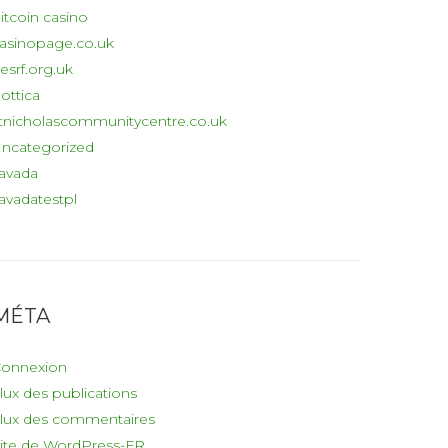
itcoin casino
asinopage.co.uk
esrf.org.uk
lottica
tnicholascommunitycentre.co.uk
ncategorized
avada
avadatestpl
MÉTA
onnexion
lux des publications
lux des commentaires
ite de WordPress-FR