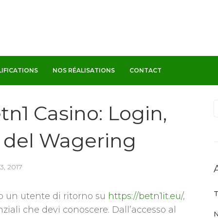
LIFICATIONS
NOS RÉALISATIONS
CONTACT
tn1 Casino: Login,
o del Wagering
23, 2017
T
 o un utente di ritorno su
https://betn1it.eu/
,
ziali che devi conoscere. Dall’accesso al
N