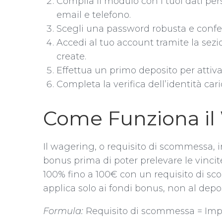
Compila il modulo con i tuoi dati pe
email e telefono.
Scegli una password robusta e conferm
Accedi al tuo account tramite la sez
create.
Effettua un primo deposito per attiv
Completa la verifica dell’identità car
Come Funziona il
Il wagering, o requisito di scommessa, i
bonus prima di poter prelevare le vinci
100% fino a 100€ con un requisito di s
applica solo ai fondi bonus, non al depos
Formula:
Requisito di scommessa = Impo