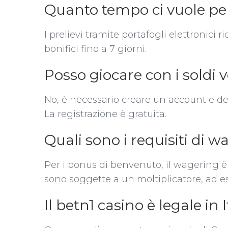
Quanto tempo ci vuole per
I prelievi tramite portafogli elettronici r
bonifici fino a 7 giorni.
Posso giocare con i soldi 
No, è necessario creare un account e de
La registrazione è gratuita.
Quali sono i requisiti di w
Per i bonus di benvenuto, il wagering è s
sono soggette a un moltiplicatore, ad 
Il betn1 casino è legale in I