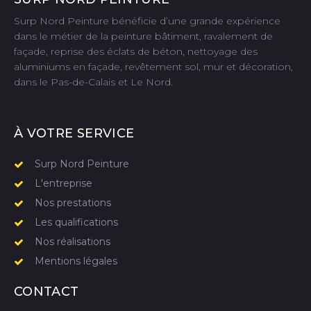
Surp Nord Peinture bénéficie d’une grande expérience
dans le métier de la peinture bâtiment, ravalement de
façade, reprise des éclats de béton, nettoyage des
aluminiums en façade, revêtement sol, mur et décoration,
dans le Pas-de-Calais et Le Nord.
À VOTRE SERVICE
Surp Nord Peinture
L'entreprise
Nos prestations
Les qualifications
Nos réalisations
Mentions légales
CONTACT