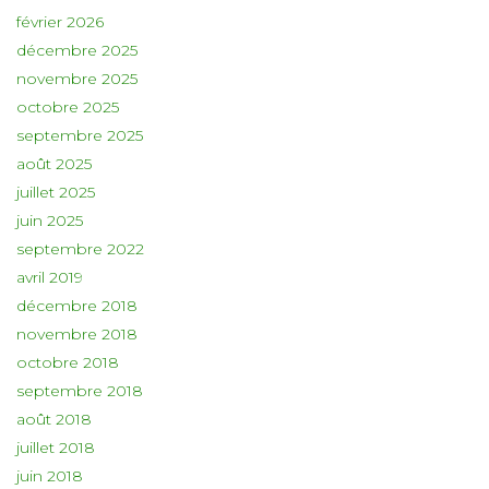
février 2026
décembre 2025
novembre 2025
octobre 2025
septembre 2025
août 2025
juillet 2025
juin 2025
septembre 2022
avril 2019
décembre 2018
novembre 2018
octobre 2018
septembre 2018
août 2018
juillet 2018
juin 2018