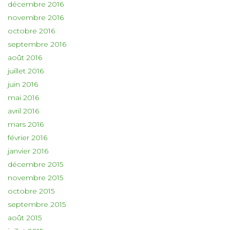
décembre 2016
novembre 2016
octobre 2016
septembre 2016
août 2016
juillet 2016
juin 2016
mai 2016
avril 2016
mars 2016
février 2016
janvier 2016
décembre 2015
novembre 2015
octobre 2015
septembre 2015
août 2015