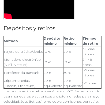
Depósitos y retiros
Depósito
Retiro
Tiempo
Método
mínimo
mínimo
de retiro
3-5 días
Tarjeta de crédito/débito
10 €
20 €
hábiles
Monedero electrónico
24-48
10 €
10 €
(Skrill, Neteller)
horas
5-7 días
Transferencia bancaria
20 €
50 €
hábiles
Criptomonedas
20 €
20 €
1-2 horas
(Bitcoin, Ethereum)
equivalente
equivalente
Los retiros están sujetos a verificación KYC. Se recomienda
usar monederos electrónicos o criptomonedas para mayor
velocidad. JugaBet casino no cobra comisiones por retiro,