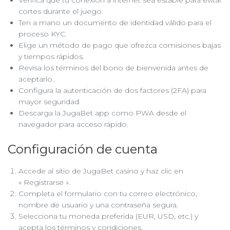
Verifica que tu conexión a internet sea estable para evitar
cortes durante el juego.
Ten a mano un documento de identidad válido para el
proceso KYC.
Elige un método de pago que ofrezca comisiones bajas
y tiempos rápidos.
Revisa los términos del bono de bienvenida antes de
aceptarlo.
Configura la autenticación de dos factores (2FA) para
mayor seguridad.
Descarga la JugaBet app como PWA desde el
navegador para acceso rápido.
Configuración de cuenta
Accede al sitio de JugaBet casino y haz clic en
« Registrarse ».
Completa el formulario con tu correo electrónico,
nombre de usuario y una contraseña segura.
Selecciona tu moneda preferida (EUR, USD, etc.) y
acepta los términos y condiciones.