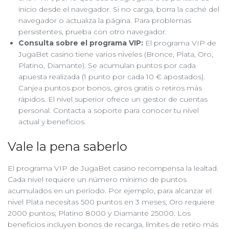
inicio desde el navegador. Si no carga, borra la caché del
navegador o actualiza la página. Para problemas
persistentes, prueba con otro navegador.
Consulta sobre el programa VIP:
El programa VIP de
JugaBet casino tiene varios niveles (Bronce, Plata, Oro,
Platino, Diamante). Se acumulan puntos por cada
apuesta realizada (1 punto por cada 10 € apostados).
Canjea puntos por bonos, giros gratis o retiros más
rápidos. El nivel superior ofrece un gestor de cuentas
personal. Contacta a soporte para conocer tu nivel
actual y beneficios.
Vale la pena saberlo
El programa VIP de JugaBet casino recompensa la lealtad.
Cada nivel requiere un número mínimo de puntos
acumulados en un período. Por ejemplo, para alcanzar el
nivel Plata necesitas 500 puntos en 3 meses; Oro requiere
2000 puntos; Platino 8000 y Diamante 25000. Los
beneficios incluyen bonos de recarga, límites de retiro más