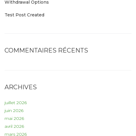
Withdrawal Options
Test Post Created
COMMENTAIRES RÉCENTS
ARCHIVES
juillet 2026
juin 2026
mai 2026
avril 2026
mars 2026