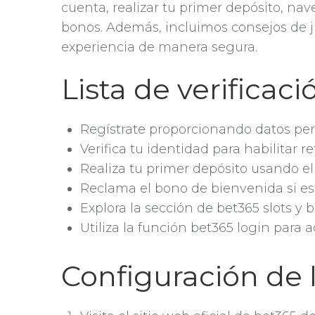
cuenta, realizar tu primer depósito, na
bonos. Además, incluimos consejos de j
experiencia de manera segura.
Lista de verificaci
Regístrate proporcionando datos per
Verifica tu identidad para habilitar ret
Realiza tu primer depósito usando e
Reclama el bono de bienvenida si est
Explora la sección de bet365 slots y 
Utiliza la función bet365 login para 
Configuración de 