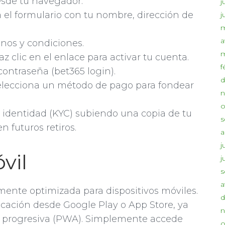
desde tu navegador.
j
a el formulario con tu nombre, dirección de
j
m
a
nos y condiciones.
m
az clic en el enlace para activar tu cuenta.
f
contraseña (bet365 login).
d
 selecciona un método de pago para fondear
n
o
e identidad (KYC) subiendo una copia de tu
s
n futuros retiros.
a
j
vil
j
s
a
ente optimizada para dispositivos móviles.
d
cación desde Google Play o App Store, ya
n
 progresiva (PWA). Simplemente accede
o