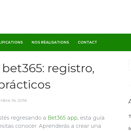
LIFICATIONS
NOS RÉALISATIONS
CONTACT
bet365: registro,
prácticos
bre 16, 2016
T
estés regresando a
Bet365 app
, esta guía
esitas conocer. Aprenderás a crear una
N