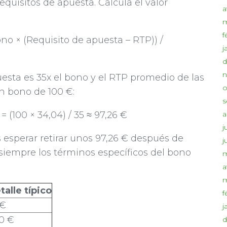
quisitos de apuesta. Calcula el valor
a
m
f
no × (Requisito de apuesta – RTP)) /
j
d
n
uesta es 35x el bono y el RTP promedio de las
o
n bono de 100 €:
s
 = (100 × 34,04) / 35 ≈ 97,26 €
a
j
s esperar retirar unos 97,26 € después de
j
 siempre los términos específicos del bono
m
a
m
talle típico
f
 €
j
10 €
d