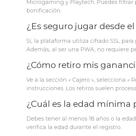
Microgaming y Playtech. Puedes filtrar 
bonificación.
¿Es seguro jugar desde el
Sí, la plataforma utiliza cifrado SSL par
Además, al ser una PWA, no requiere per
¿Cómo retiro mis gananci
Ve a la sección « Cajero », selecciona « 
instrucciones. Los retiros suelen proces
¿Cuál es la edad mínima p
Debes tener al menos 18 años o la edad 
verifica la edad durante el registro.