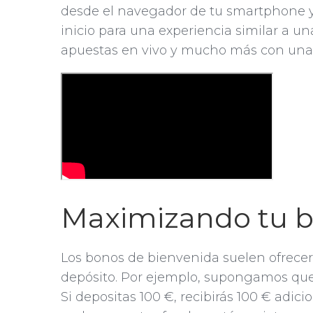
desde el navegador de tu smartphone y 
inicio para una experiencia similar a una
apuestas en vivo y mucho más con una in
Maximizando tu 
Los bonos de bienvenida suelen ofrecer
depósito. Por ejemplo, supongamos que 
Si depositas 100 €, recibirás 100 € adici