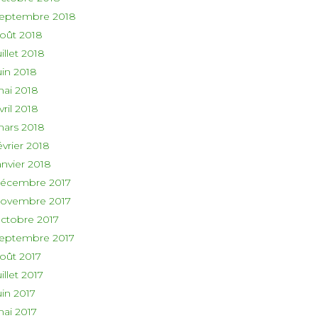
eptembre 2018
oût 2018
uillet 2018
uin 2018
ai 2018
vril 2018
ars 2018
évrier 2018
anvier 2018
écembre 2017
ovembre 2017
ctobre 2017
eptembre 2017
oût 2017
uillet 2017
uin 2017
ai 2017