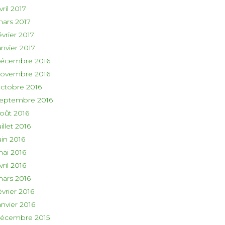
vril 2017
ars 2017
évrier 2017
anvier 2017
écembre 2016
ovembre 2016
ctobre 2016
eptembre 2016
oût 2016
uillet 2016
uin 2016
ai 2016
vril 2016
ars 2016
évrier 2016
anvier 2016
écembre 2015