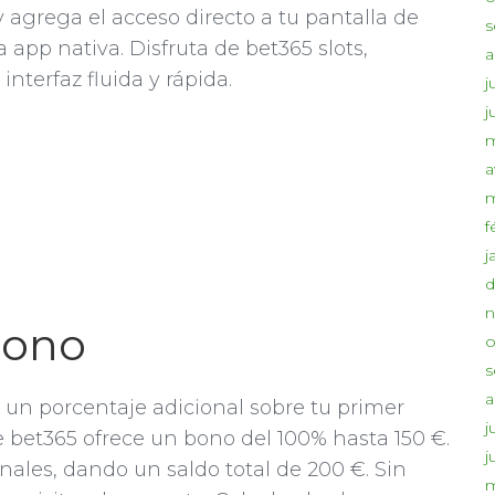
agrega el acceso directo a tu pantalla de
s
 app nativa. Disfruta de bet365 slots,
a
terfaz fluida y rápida.
j
j
m
a
m
f
j
d
n
bono
o
s
a
 un porcentaje adicional sobre tu primer
j
bet365 ofrece un bono del 100% hasta 150 €.
j
onales, dando un saldo total de 200 €. Sin
m