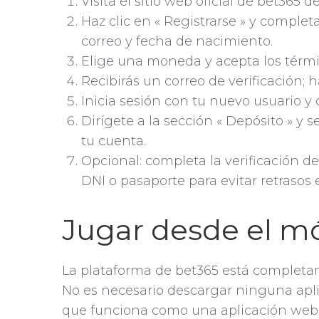
Visita el sitio web oficial de bet365 
Haz clic en « Registrarse » y complet
correo y fecha de nacimiento.
Elige una moneda y acepta los térmi
Recibirás un correo de verificación; h
Inicia sesión con tu nuevo usuario y 
Dirígete a la sección « Depósito » y
tu cuenta.
Opcional: completa la verificación d
DNI o pasaporte para evitar retrasos e
Jugar desde el mó
La plataforma de bet365 está completam
No es necesario descargar ninguna apli
que funciona como una aplicación web