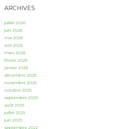
ARCHIVES
juillet 2026
juin 2026
mai 2026
avril 2026
mars 2026
février 2026
janvier 2026
décembre 2025
novembre 2025
octobre 2025
septembre 2025
août 2025
juillet 2025
juin 2025
septembre 2022