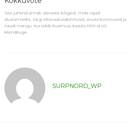
Kokkuvõte
See juhend annab ülevaate kõigest, mida vajad
alustamiseks. Järgi ettevaatusabinõusid, arvuta boonuseid ja
naudi mängu. Kui tekib küsimusi, kasuta KKK-d või
kliendituge.
SURPNORD_WP