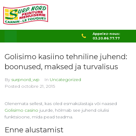
Appelez-nous:
03.20.86.77.77
Golisimo kasiino tehniline juhend:
boonused, maksed ja turvalisus
By
surpnord_wp
In
Uncategorized
Posted
octobre 21, 2015
Olenemata sellest, kas oled esmakülastaja või naased
Golisimo casino
juurde, hõlmab see juhend olulisi
funktsioone, mida pead teadma.
Enne alustamist