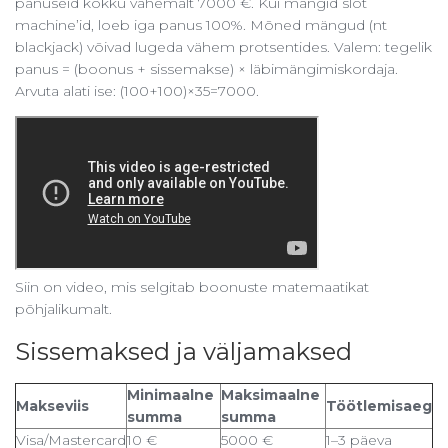
panuseid kokku vähemalt 7000 €. Kui mängid slot
machine’id, loeb iga panus 100%. Mõned mängud (nt
blackjack) võivad lugeda vähem protsentides. Valem: tegelik
panus = (boonus + sissemakse) × läbimängimiskordaja.
Arvuta alati ise: (100+100)×35=7000.
Siin on video, mis selgitab boonuste matemaatikat
põhjalikumalt.
Sissemaksed ja väljamaksed
Minimaalne
Maksimaalne
Makseviis
Töötlemisaeg
summa
summa
Visa/Mastercard
10 €
5000 €
1–3 päeva