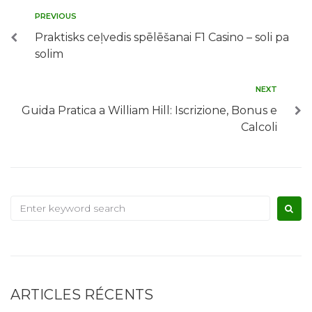
PREVIOUS
Praktisks ceļvedis spēlēšanai F1 Casino – soli pa
solim
NEXT
Guida Pratica a William Hill: Iscrizione, Bonus e
Calcoli
ARTICLES RÉCENTS