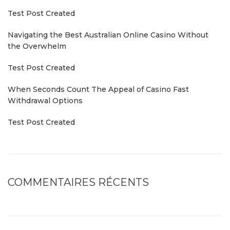
Test Post Created
Navigating the Best Australian Online Casino Without
the Overwhelm
Test Post Created
When Seconds Count The Appeal of Casino Fast
Withdrawal Options
Test Post Created
COMMENTAIRES RÉCENTS