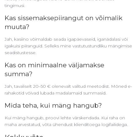
tingimusi.
Kas sissemaksepiirangut on võimalik
muuta?
Jah, kasiino võimaldab seada igapäevaseid, iganädalasi või
igakuisi piiranguid. Selleks mine vastutustundliku mängimise
seadistustesse.
Kas on minimaalne väljamakse
summa?
Jah, tavaliselt 20–50 € olenevalt valitud meetodist. Mõned e-
rahakotid võivad lubada madalamaid summasid.
Mida teha, kui mäng hangub?
Kui mäng hangub, proovi lehte värskendada. Kui raha on
maha arvestatud, võta ühendust klienditoega logifailidega.