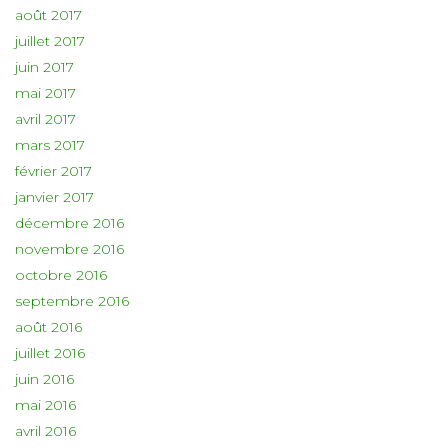
août 2017
juillet 2017
juin 2017
mai 2017
avril 2017
mars 2017
février 2017
janvier 2017
décembre 2016
novembre 2016
octobre 2016
septembre 2016
août 2016
juillet 2016
juin 2016
mai 2016
avril 2016