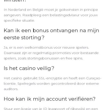
In Nederland en België moet je gokwinsten in principe
aangeven. Raadpleeg een belastingadviseur voor jouw
specifieke situatie.
Kan ik een bonus ontvangen na mijn
eerste storting?
Ja, er is een welkomstbonus voor nieuwe spelers.
Daarnaast zijn er regelmatig promoties voor bestaande
spelers, zoals stortingsbonussen en free spins.
Is het casino veilig?
Het casino gebruikt SSL-encryptie en heeft een Curaçao-
licentie. Spelregels worden gecontroleerd door externe
auditors.
Hoe kan ik mijn account verifiëren?
Stuur een kopie van je ID (paspoort of rijbewijs) en een