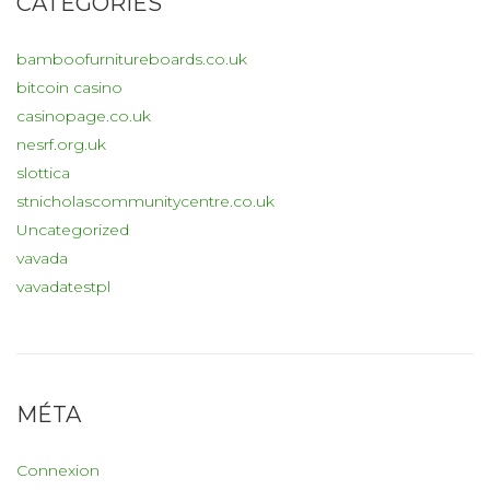
CATÉGORIES
bamboofurnitureboards.co.uk
bitcoin casino
casinopage.co.uk
nesrf.org.uk
slottica
stnicholascommunitycentre.co.uk
Uncategorized
vavada
vavadatestpl
MÉTA
Connexion