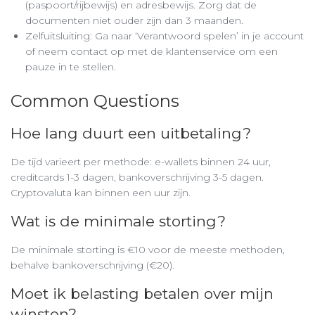
(paspoort/rijbewijs) en adresbewijs. Zorg dat de
documenten niet ouder zijn dan 3 maanden.
Zelfuitsluiting: Ga naar ‘Verantwoord spelen’ in je account
of neem contact op met de klantenservice om een
pauze in te stellen.
Common Questions
Hoe lang duurt een uitbetaling?
De tijd varieert per methode: e-wallets binnen 24 uur,
creditcards 1-3 dagen, bankoverschrijving 3-5 dagen.
Cryptovaluta kan binnen een uur zijn.
Wat is de minimale storting?
De minimale storting is €10 voor de meeste methoden,
behalve bankoverschrijving (€20).
Moet ik belasting betalen over mijn
winsten?