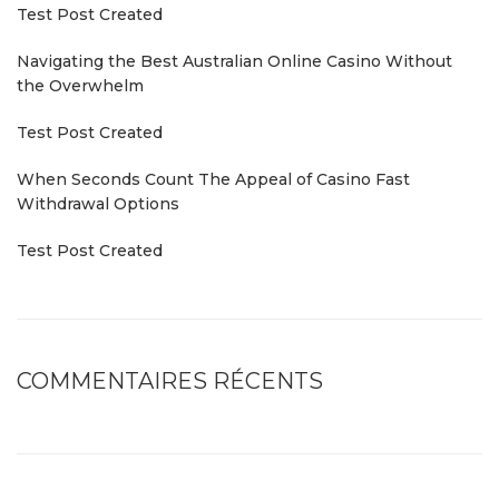
Test Post Created
Navigating the Best Australian Online Casino Without
the Overwhelm
Test Post Created
When Seconds Count The Appeal of Casino Fast
Withdrawal Options
Test Post Created
COMMENTAIRES RÉCENTS