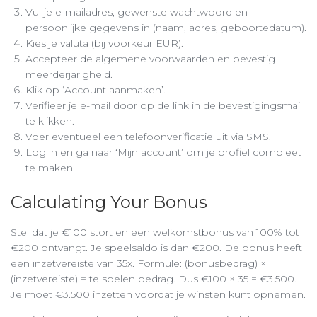
Vul je e-mailadres, gewenste wachtwoord en
persoonlijke gegevens in (naam, adres, geboortedatum).
Kies je valuta (bij voorkeur EUR).
Accepteer de algemene voorwaarden en bevestig
meerderjarigheid.
Klik op ‘Account aanmaken’.
Verifieer je e-mail door op de link in de bevestigingsmail
te klikken.
Voer eventueel een telefoonverificatie uit via SMS.
Log in en ga naar ‘Mijn account’ om je profiel compleet
te maken.
Calculating Your Bonus
Stel dat je €100 stort en een welkomstbonus van 100% tot
€200 ontvangt. Je speelsaldo is dan €200. De bonus heeft
een inzetvereiste van 35x. Formule: (bonusbedrag) ×
(inzetvereiste) = te spelen bedrag. Dus €100 × 35 = €3.500.
Je moet €3.500 inzetten voordat je winsten kunt opnemen.