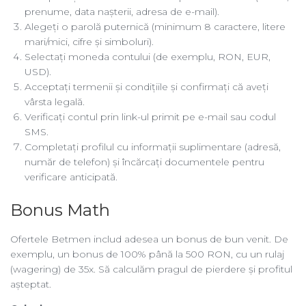
prenume, data nașterii, adresa de e-mail).
Alegeți o parolă puternică (minimum 8 caractere, litere
mari/mici, cifre și simboluri).
Selectați moneda contului (de exemplu, RON, EUR,
USD).
Acceptați termenii și condițiile și confirmați că aveți
vârsta legală.
Verificați contul prin link-ul primit pe e-mail sau codul
SMS.
Completați profilul cu informații suplimentare (adresă,
număr de telefon) și încărcați documentele pentru
verificare anticipată.
Bonus Math
Ofertele Betmen includ adesea un bonus de bun venit. De
exemplu, un bonus de 100% până la 500 RON, cu un rulaj
(wagering) de 35x. Să calculăm pragul de pierdere și profitul
așteptat.