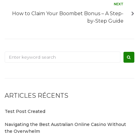
NEXT
How to Claim Your Boombet Bonus – A Step-
by-Step Guide
ARTICLES RÉCENTS
Test Post Created
Navigating the Best Australian Online Casino Without
the Overwhelm