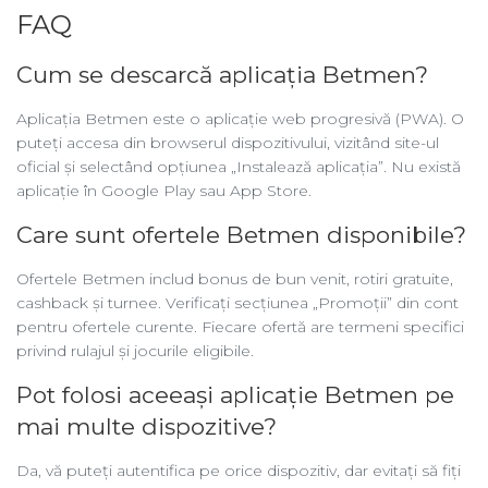
FAQ
Cum se descarcă aplicația Betmen?
Aplicația Betmen este o aplicație web progresivă (PWA). O
puteți accesa din browserul dispozitivului, vizitând site-ul
oficial și selectând opțiunea „Instalează aplicația”. Nu există
aplicație în Google Play sau App Store.
Care sunt ofertele Betmen disponibile?
Ofertele Betmen includ bonus de bun venit, rotiri gratuite,
cashback și turnee. Verificați secțiunea „Promoții” din cont
pentru ofertele curente. Fiecare ofertă are termeni specifici
privind rulajul și jocurile eligibile.
Pot folosi aceeași aplicație Betmen pe
mai multe dispozitive?
Da, vă puteți autentifica pe orice dispozitiv, dar evitați să fiți