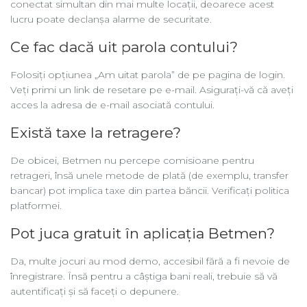
conectat simultan din mai multe locații, deoarece acest
lucru poate declanșa alarme de securitate.
Ce fac dacă uit parola contului?
Folosiți opțiunea „Am uitat parola” de pe pagina de login.
Veți primi un link de resetare pe e-mail. Asigurați-vă că aveți
acces la adresa de e-mail asociată contului.
Există taxe la retragere?
De obicei, Betmen nu percepe comisioane pentru
retrageri, însă unele metode de plată (de exemplu, transfer
bancar) pot implica taxe din partea băncii. Verificați politica
platformei.
Pot juca gratuit în aplicația Betmen?
Da, multe jocuri au mod demo, accesibil fără a fi nevoie de
înregistrare. Însă pentru a câștiga bani reali, trebuie să vă
autentificați și să faceți o depunere.