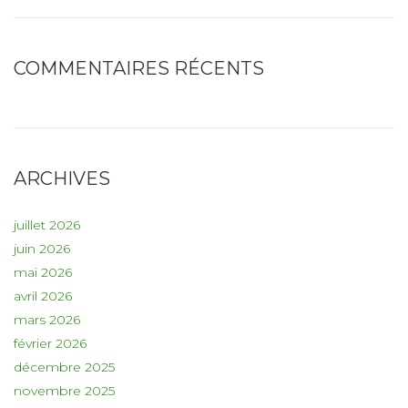
COMMENTAIRES RÉCENTS
ARCHIVES
juillet 2026
juin 2026
mai 2026
avril 2026
mars 2026
février 2026
décembre 2025
novembre 2025