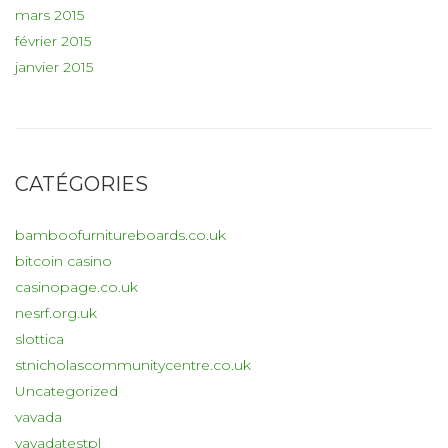
mars 2015
février 2015
janvier 2015
CATÉGORIES
bamboofurnitureboards.co.uk
bitcoin casino
casinopage.co.uk
nesrf.org.uk
slottica
stnicholascommunitycentre.co.uk
Uncategorized
vavada
vavadatestpl