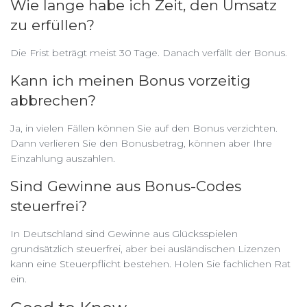
Wie lange habe ich Zeit, den Umsatz
zu erfüllen?
Die Frist beträgt meist 30 Tage. Danach verfällt der Bonus.
Kann ich meinen Bonus vorzeitig
abbrechen?
Ja, in vielen Fällen können Sie auf den Bonus verzichten.
Dann verlieren Sie den Bonusbetrag, können aber Ihre
Einzahlung auszahlen.
Sind Gewinne aus Bonus-Codes
steuerfrei?
In Deutschland sind Gewinne aus Glücksspielen
grundsätzlich steuerfrei, aber bei ausländischen Lizenzen
kann eine Steuerpflicht bestehen. Holen Sie fachlichen Rat
ein.