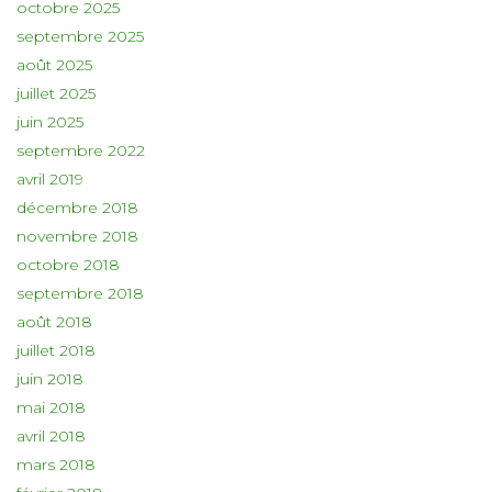
octobre 2025
septembre 2025
août 2025
juillet 2025
juin 2025
septembre 2022
avril 2019
décembre 2018
novembre 2018
octobre 2018
septembre 2018
août 2018
juillet 2018
juin 2018
mai 2018
avril 2018
mars 2018