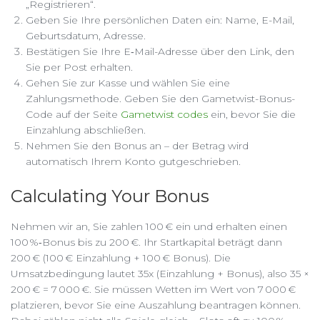
„Registrieren“.
Geben Sie Ihre persönlichen Daten ein: Name, E-Mail,
Geburtsdatum, Adresse.
Bestätigen Sie Ihre E‑Mail-Adresse über den Link, den
Sie per Post erhalten.
Gehen Sie zur Kasse und wählen Sie eine
Zahlungsmethode. Geben Sie den Gametwist-Bonus-
Code auf der Seite
Gametwist codes
ein, bevor Sie die
Einzahlung abschließen.
Nehmen Sie den Bonus an – der Betrag wird
automatisch Ihrem Konto gutgeschrieben.
Calculating Your Bonus
Nehmen wir an, Sie zahlen 100 € ein und erhalten einen
100 %‑Bonus bis zu 200 €. Ihr Startkapital beträgt dann
200 € (100 € Einzahlung + 100 € Bonus). Die
Umsatzbedingung lautet 35x (Einzahlung + Bonus), also 35 ×
200 € = 7 000 €. Sie müssen Wetten im Wert von 7 000 €
platzieren, bevor Sie eine Auszahlung beantragen können.