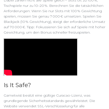
Dabei zählen nicht alle Spiele gleich – Slots oft zu 100 %,
Tischspiele nur zu 10–20 %. Berechnen Sie die tatsächlichen
Anforderungen: Wenn Sie nur Slots mit 100 % Gewichtung
spielen, müssen Sie genau 7 000 € umsetzen. Spielen Sie
Blackjack (10 % Gewichtung), steigt der erforderliche Umsatz
auf 70 000 €. Tipp: Fokussieren Sie sich auf Spiele mit hoher
Gewichtung, um den Bonus schneller freizuspielen.
Is It Safe?
Gametwist besitzt eine gültige Curacao-Lizenz, was
grundlegende Sicherheitsstandards gewährleistet. Die
Website verwendet SSL-Verschlüsselung für alle