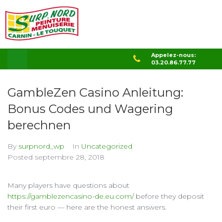
Appelez-nous:
03.20.86.77.77
GambleZen Casino Anleitung:
Bonus Codes und Wagering
berechnen
By
surpnord_wp
In
Uncategorized
Posted
septembre 28, 2018
Many players have questions about
https://gamblezencasino-de.eu.com/
before they deposit
their first euro — here are the honest answers.