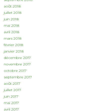
août 2018
juillet 2018
juin 2018
mai 2018
avril 2018
mars 2018
février 2018
janvier 2018
décembre 2017
novembre 2017
octobre 2017
septembre 2017
août 2017
juillet 2017
juin 2017
mai 2017
avril 2017