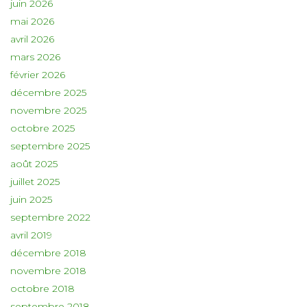
juin 2026
mai 2026
avril 2026
mars 2026
février 2026
décembre 2025
novembre 2025
octobre 2025
septembre 2025
août 2025
juillet 2025
juin 2025
septembre 2022
avril 2019
décembre 2018
novembre 2018
octobre 2018
septembre 2018