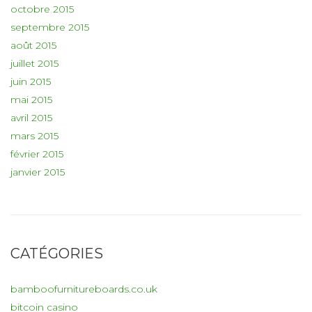
octobre 2015
septembre 2015
août 2015
juillet 2015
juin 2015
mai 2015
avril 2015
mars 2015
février 2015
janvier 2015
CATÉGORIES
bamboofurnitureboards.co.uk
bitcoin casino