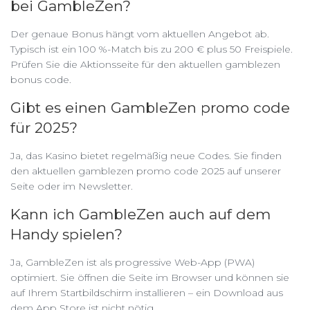
bei GambleZen?
Der genaue Bonus hängt vom aktuellen Angebot ab.
Typisch ist ein 100 %-Match bis zu 200 € plus 50 Freispiele.
Prüfen Sie die Aktionsseite für den aktuellen gamblezen
bonus code.
Gibt es einen GambleZen promo code
für 2025?
Ja, das Kasino bietet regelmäßig neue Codes. Sie finden
den aktuellen gamblezen promo code 2025 auf unserer
Seite oder im Newsletter.
Kann ich GambleZen auch auf dem
Handy spielen?
Ja, GambleZen ist als progressive Web-App (PWA)
optimiert. Sie öffnen die Seite im Browser und können sie
auf Ihrem Startbildschirm installieren – ein Download aus
dem App Store ist nicht nötig.