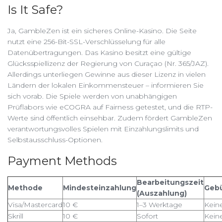
Is It Safe?
Ja, GambleZen ist ein sicheres Online-Kasino. Die Seite
nutzt eine 256-Bit-SSL-Verschlüsselung für alle
Datenübertragungen. Das Kasino besitzt eine gültige
Glücksspiellizenz der Regierung von Curaçao (Nr. 365/JAZ).
Allerdings unterliegen Gewinne aus dieser Lizenz in vielen
Ländern der lokalen Einkommensteuer – informieren Sie
sich vorab. Die Spiele werden von unabhängigen
Prüflabors wie eCOGRA auf Fairness getestet, und die RTP-
Werte sind öffentlich einsehbar. Zudem fördert GambleZen
verantwortungsvolles Spielen mit Einzahlungslimits und
Selbstausschluss-Optionen.
Payment Methods
Bearbeitungszeit
Methode
Mindesteinzahlung
Geb
(Auszahlung)
Visa/Mastercard
10 €
1–3 Werktage
Kein
Skrill
10 €
Sofort
Kein