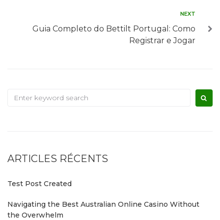
NEXT
Guia Completo do Bettilt Portugal: Como
Registrar e Jogar
ARTICLES RÉCENTS
Test Post Created
Navigating the Best Australian Online Casino Without
the Overwhelm