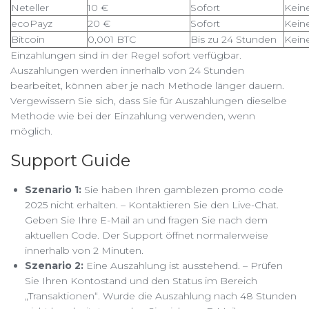
Neteller
10 €
Sofort
Kein
ecoPayz
20 €
Sofort
Kein
Bitcoin
0,001 BTC
Bis zu 24 Stunden
Kein
Einzahlungen sind in der Regel sofort verfügbar.
Auszahlungen werden innerhalb von 24 Stunden
bearbeitet, können aber je nach Methode länger dauern.
Vergewissern Sie sich, dass Sie für Auszahlungen dieselbe
Methode wie bei der Einzahlung verwenden, wenn
möglich.
Support Guide
Szenario 1:
Sie haben Ihren gamblezen promo code
2025 nicht erhalten. – Kontaktieren Sie den Live-Chat.
Geben Sie Ihre E-Mail an und fragen Sie nach dem
aktuellen Code. Der Support öffnet normalerweise
innerhalb von 2 Minuten.
Szenario 2:
Eine Auszahlung ist ausstehend. – Prüfen
Sie Ihren Kontostand und den Status im Bereich
„Transaktionen“. Wurde die Auszahlung nach 48 Stunden