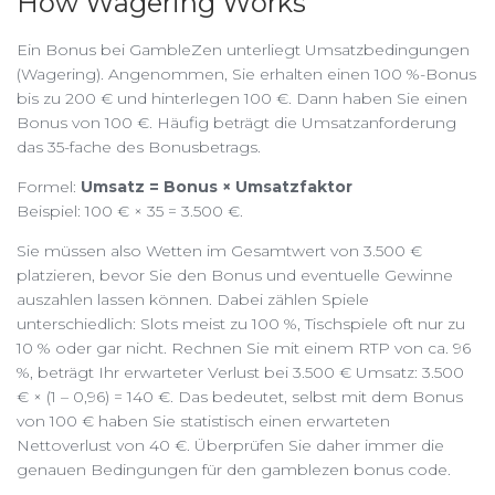
How Wagering Works
Ein Bonus bei GambleZen unterliegt Umsatzbedingungen
(Wagering). Angenommen, Sie erhalten einen 100 %-Bonus
bis zu 200 € und hinterlegen 100 €. Dann haben Sie einen
Bonus von 100 €. Häufig beträgt die Umsatzanforderung
das 35-fache des Bonusbetrags.
Formel:
Umsatz = Bonus × Umsatzfaktor
Beispiel: 100 € × 35 = 3.500 €.
Sie müssen also Wetten im Gesamtwert von 3.500 €
platzieren, bevor Sie den Bonus und eventuelle Gewinne
auszahlen lassen können. Dabei zählen Spiele
unterschiedlich: Slots meist zu 100 %, Tischspiele oft nur zu
10 % oder gar nicht. Rechnen Sie mit einem RTP von ca. 96
%, beträgt Ihr erwarteter Verlust bei 3.500 € Umsatz: 3.500
€ × (1 – 0,96) = 140 €. Das bedeutet, selbst mit dem Bonus
von 100 € haben Sie statistisch einen erwarteten
Nettoverlust von 40 €. Überprüfen Sie daher immer die
genauen Bedingungen für den gamblezen bonus code.