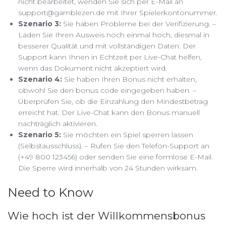
nicht bearbeitet, wenden Sie sich per E-Mail an
support@gamblezen.de mit Ihrer Spielerkontonummer.
Szenario 3:
Sie haben Probleme bei der Verifizierung. –
Laden Sie Ihren Ausweis noch einmal hoch, diesmal in
besserer Qualität und mit vollständigen Daten. Der
Support kann Ihnen in Echtzeit per Live-Chat helfen,
wenn das Dokument nicht akzeptiert wird.
Szenario 4:
Sie haben Ihren Bonus nicht erhalten,
obwohl Sie den bonus code eingegeben haben. –
Überprüfen Sie, ob die Einzahlung den Mindestbetrag
erreicht hat. Der Live-Chat kann den Bonus manuell
nachträglich aktivieren.
Szenario 5:
Sie möchten ein Spiel sperren lassen
(Selbstausschluss). – Rufen Sie den Telefon-Support an
(+49 800 123456) oder senden Sie eine formlose E-Mail.
Die Sperre wird innerhalb von 24 Stunden wirksam.
Need to Know
Wie hoch ist der Willkommensbonus