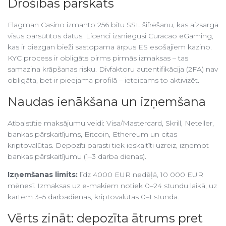
Drošības pārskats
Flagman Casino izmanto 256 bitu SSL šifrēšanu, kas aizsargā
visus pārsūtītos datus. Licenci izsniegusi Curacao eGaming,
kas ir diezgan bieži sastopama ārpus ES esošajiem kazino.
KYC process ir obligāts pirms pirmās izmaksas – tas
samazina krāpšanas risku. Divfaktoru autentifikācija (2FA) nav
obligāta, bet ir pieejama profilā – ieteicams to aktivizēt.
Naudas ienākšana un izņemšana
Atbalstītie maksājumu veidi: Visa/Mastercard, Skrill, Neteller,
bankas pārskaitījums, Bitcoin, Ethereum un citas
kriptovalūtas. Depozīti parasti tiek ieskaitīti uzreiz, izņemot
bankas pārskaitījumu (1–3 darba dienas).
Izņemšanas limits:
līdz 4000 EUR nedēļā, 10 000 EUR
mēnesī. Izmaksas uz e-makiem notiek 0–24 stundu laikā, uz
kartēm 3–5 darbadienas, kriptovalūtās 0–1 stunda.
Vērts zināt: depozīta ātrums pret