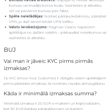
Bonuss netiek kreditēts:
Iespējams, neesat aktivizējis
bonusu vai ievadījis bonus kodu. Sazinieties ar atbalstu;
viņi var pievienot bonusu pēc fakta.
Spēle neielādējas:
Notīriet pārlūka kešatmiņu, izslēdziet
VPN, jo daži serveri bloķē VPN trafiku.
Valsts ierobežojums:
Flagman Casino nepieņem
spēlētājus no dažām valstīm – pārbaudiet noteikumus vai
sazinieties ar atbalstu.
BUJ
Vai man ir jāveic KYC pirms pirmās
izmaksas?
Jā, KYC (Know Your Customer) ir obligāts visiem spēlētājiem
pirms jebkādas izmaksas, lai novērstu naudas atmazgāšanu.
Kāda ir minimālā izmaksas summa?
Minimālā izmaksa ir 20 EUR e-makiem un kriptovalūtām,
bet 50 EUR bankas pārskaitījumam un kartēm.