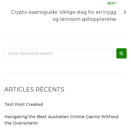
NEXT
Crypto-kasinoguide: Viktige steg for en trygg
og lønnsom spillopplevelse
ARTICLES RÉCENTS
Test Post Created
Navigating the Best Australian Online Casino Without
the Overwhelm