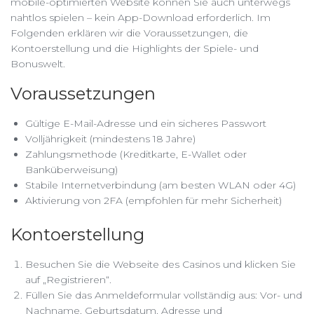
mobile-optimierten Website können Sie auch unterwegs
nahtlos spielen – kein App-Download erforderlich. Im
Folgenden erklären wir die Voraussetzungen, die
Kontoerstellung und die Highlights der Spiele- und
Bonuswelt.
Voraussetzungen
Gültige E-Mail-Adresse und ein sicheres Passwort
Volljährigkeit (mindestens 18 Jahre)
Zahlungsmethode (Kreditkarte, E-Wallet oder
Banküberweisung)
Stabile Internetverbindung (am besten WLAN oder 4G)
Aktivierung von 2FA (empfohlen für mehr Sicherheit)
Kontoerstellung
Besuchen Sie die Webseite des Casinos und klicken Sie
auf „Registrieren“.
Füllen Sie das Anmeldeformular vollständig aus: Vor- und
Nachname, Geburtsdatum, Adresse und