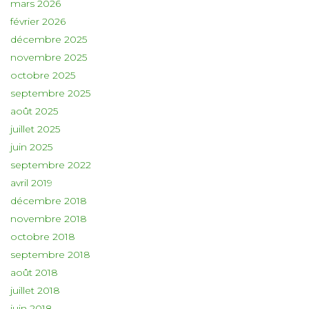
mars 2026
février 2026
décembre 2025
novembre 2025
octobre 2025
septembre 2025
août 2025
juillet 2025
juin 2025
septembre 2022
avril 2019
décembre 2018
novembre 2018
octobre 2018
septembre 2018
août 2018
juillet 2018
juin 2018