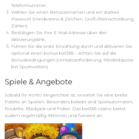
Telefonnummer.
Wählen Sie einen Benutzernamen und ein starkes
Passwort (mindestens 8 Zeichen, Groß-/Kleinschreibung,
Zahlen).
Bestätigen Sie Ihre E-Mail-Adresse über den
Aktivierungslink.
Führen Sie die erste Einzahlung durch und aktivieren Sie
optional einen bonus bet365 – achten Sie auf die
Bonusbedingungen (Umsatzanforderung, Mindestquote
bei Sportwetten).
Spiele & Angebote
Sobald Ihr Konto eingerichtet ist, erwartet Sie eine breite
Palette an Spielen. Besonders beliebt sind Spielautomaten,
Roulette, Blackjack und Poker. Das bet365 casino bietet
zudem regelmäßig Aktionen und Turniere an.