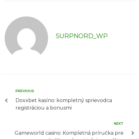
SURPNORD_WP
PREVIOUS
Doxxbet kasíno: kompletný sprievodca
registráciou a bonusmi
NEXT
Gameworld casino: Kompletná príručka pre