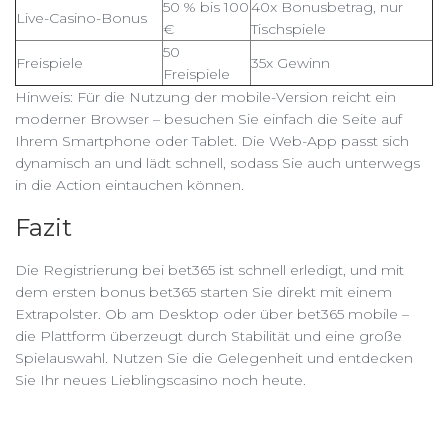
50 % bis 100
40x Bonusbetrag, nur
Live-Casino-Bonus
€
Tischspiele
50
Freispiele
35x Gewinn
Freispiele
Hinweis: Für die Nutzung der mobile-Version reicht ein
moderner Browser – besuchen Sie einfach die Seite auf
Ihrem Smartphone oder Tablet. Die Web-App passt sich
dynamisch an und lädt schnell, sodass Sie auch unterwegs
in die Action eintauchen können.
Fazit
Die Registrierung bei bet365 ist schnell erledigt, und mit
dem ersten bonus bet365 starten Sie direkt mit einem
Extrapolster. Ob am Desktop oder über bet365 mobile –
die Plattform überzeugt durch Stabilität und eine große
Spielauswahl. Nutzen Sie die Gelegenheit und entdecken
Sie Ihr neues Lieblingscasino noch heute.