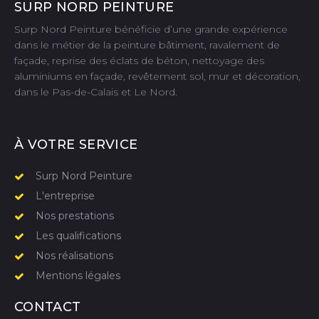
SURP NORD PEINTURE
Surp Nord Peinture bénéficie d’une grande expérience
dans le métier de la peinture bâtiment, ravalement de
façade, reprise des éclats de béton, nettoyage des
aluminiums en façade, revêtement sol, mur et décoration,
dans le Pas-de-Calais et Le Nord.
À VOTRE SERVICE
Surp Nord Peinture
L'entreprise
Nos prestations
Les qualifications
Nos réalisations
Mentions légales
CONTACT