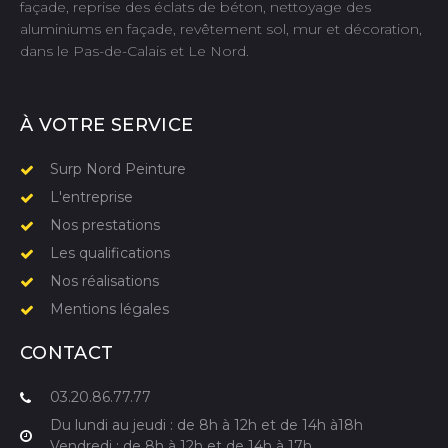
façade, reprise des éclats de béton, nettoyage des
aluminiums en façade, revêtement sol, mur et décoration,
dans le Pas-de-Calais et Le Nord.
À VOTRE SERVICE
Surp Nord Peinture
L'entreprise
Nos prestations
Les qualifications
Nos réalisations
Mentions légales
CONTACT
03.20.86.77.77
Du lundi au jeudi : de 8h à 12h et de 14h à18h
Vendredi : de 8h à 12h et de 14h à 17h