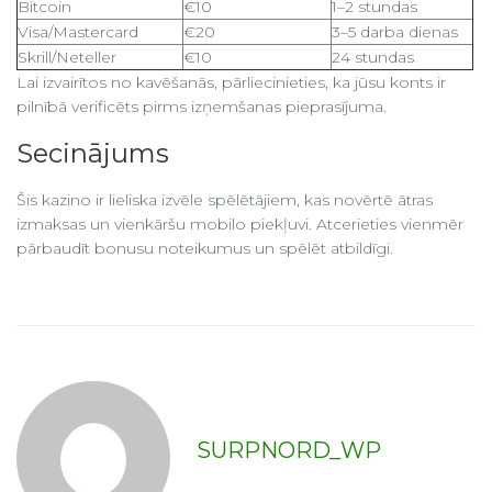
Bitcoin
€10
1–2 stundas
Visa/Mastercard
€20
3–5 darba dienas
Skrill/Neteller
€10
24 stundas
Lai izvairītos no kavēšanās, pārliecinieties, ka jūsu konts ir
pilnībā verificēts pirms izņemšanas pieprasījuma.
Secinājums
Šis kazino ir lieliska izvēle spēlētājiem, kas novērtē ātras
izmaksas un vienkāršu mobilo piekļuvi. Atcerieties vienmēr
pārbaudīt bonusu noteikumus un spēlēt atbildīgi.
SURPNORD_WP