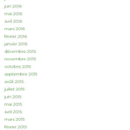
juin 2016
mai 2016
avril 2016
mars 2016
février 2016
janvier 2016
décembre 2015
novembre 2015
octobre 2015
septembre 2015
août 2015
juillet 2015
juin 2015
mai 2015
avril 2015
mars 2015
février 2015