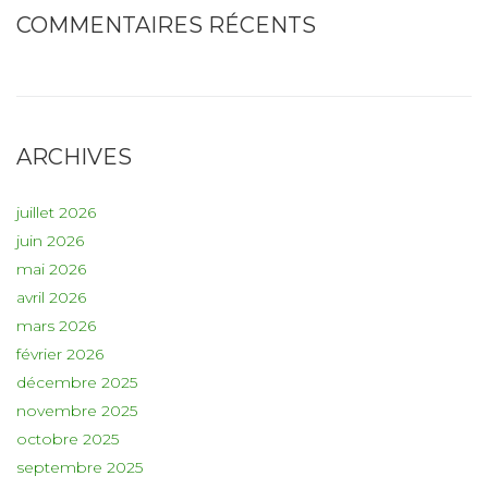
COMMENTAIRES RÉCENTS
ARCHIVES
juillet 2026
juin 2026
mai 2026
avril 2026
mars 2026
février 2026
décembre 2025
novembre 2025
octobre 2025
septembre 2025