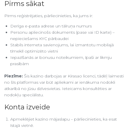
Pirms sākat
Pirms reģistrējaties, pārliecinieties, ka jums ir:
Derīga e-pasta adrese un tālruņa numurs
Personu apliecinošs dokuments (pase vai ID karte) –
nepieciešams KYC pārbaudei
Stabils interneta savienojums, lai izmantotu mobilajā
tīmeklī optimizēto vietni
Iepazīšanās ar bonusu noteikumiem, īpaši ar likmju
prasībām
Piezīme:
Šis kazino darbojas ar Kirasao licenci, tādēļ laimesti
no šīs platformas var būt apliekami ar ienākuma nodokli
atkarībā no jūsu dzīvesvietas. Ieteicams konsultēties ar
nodokļu speciālistu.
Konta izveide
Apmeklējiet kazino mājaslapu – pārliecinieties, ka esat
īstajā vietnē.