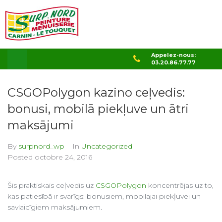
Appelez-nous:
03.20.86.77.77
CSGOPolygon kazino ceļvedis:
bonusi, mobilā piekļuve un ātri
maksājumi
By
surpnord_wp
In
Uncategorized
Posted
octobre 24, 2016
Šis praktiskais ceļvedis uz
CSGOPolygon
koncentrējas uz to,
kas patiesībā ir svarīgs: bonusiem, mobilajai piekļuvei un
savlaicīgiem maksājumiem.