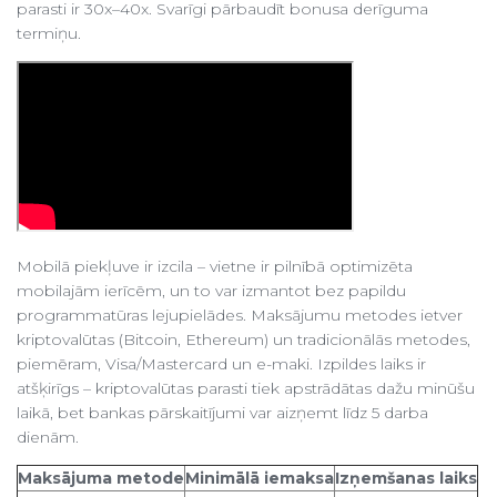
parasti ir 30x–40x. Svarīgi pārbaudīt bonusa derīguma
termiņu.
Mobilā piekļuve ir izcila – vietne ir pilnībā optimizēta
mobilajām ierīcēm, un to var izmantot bez papildu
programmatūras lejupielādes. Maksājumu metodes ietver
kriptovalūtas (Bitcoin, Ethereum) un tradicionālās metodes,
piemēram, Visa/Mastercard un e-maki. Izpildes laiks ir
atšķirīgs – kriptovalūtas parasti tiek apstrādātas dažu minūšu
laikā, bet bankas pārskaitījumi var aizņemt līdz 5 darba
dienām.
Maksājuma metode
Minimālā iemaksa
Izņemšanas laiks