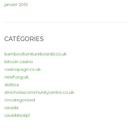
janvier 2015
CATÉGORIES
bamboofurnitureboards.co.uk
bitcoin casino
casinopage.co.uk
nesrf.org.uk
slottica
stnicholascommunitycentre.co.uk
Uncategorized
vavada
vavadatestpl