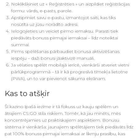
Noklikšķiniet uz « Reģistrēties » un aizpildiet reģistrācijas
formu: vārds, e-pasts, parole.
Apstipriniet savu e-pastu, izmantojot saiti, kas tiks
nosūtīta uz jūsu norādīto adresi.
Ielogojieties un veiciet pirmo iemaksu. Parasti tiek
piedāvāts bonuss pirmajai iemaksai – līdz noteiktai
summai.
Pirms spēlēšanas pārbaudiet bonusa aktivizēšanas
iespēju – daži bonusi jāaktivizē manuāli.
Ja vēlaties spēlēt mobilajā ierīcē, vienkārši atveriet vietni
pārlūkprogrammā – tā ir kā progresīvā tīmekļa lietotne
(PWA), un to var pievienot sākuma ekrānam.
Kas to atšķir
Šī kazino īpašā iezīme ir tā fokuss uz kauju spēlēm un
ātrajiem CS:GO stila riskiem. Tomēr, kā jau minēts, mēs
koncentrējamies uz praktiskajiem aspektiem. Bonusu
sistēma ir vienkārša: jaunajiem spēlētājiem tiek piedāvāts līdz
pat 100% bonuss pirmajai iemaksai ar likmju prasību, kas