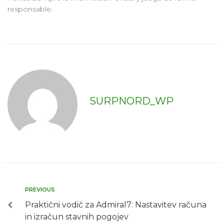
responsable.
SURPNORD_WP
PREVIOUS
Praktični vodič za Admiral7: Nastavitev računa
in izračun stavnih pogojev