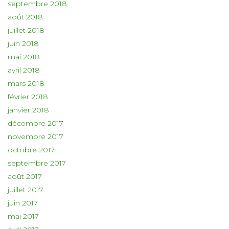
septembre 2018
août 2018
juillet 2018
juin 2018
mai 2018
avril 2018
mars 2018
février 2018
janvier 2018
décembre 2017
novembre 2017
octobre 2017
septembre 2017
août 2017
juillet 2017
juin 2017
mai 2017