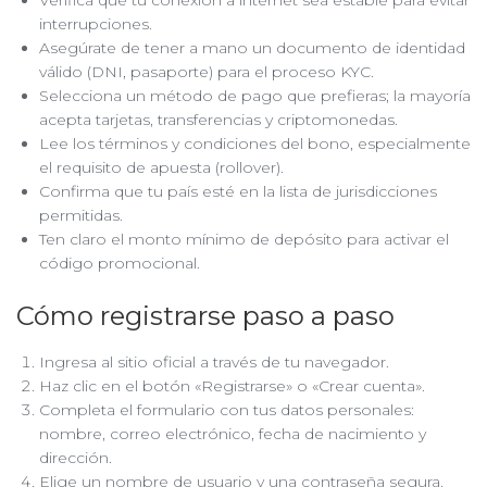
Verifica que tu conexión a internet sea estable para evitar
interrupciones.
Asegúrate de tener a mano un documento de identidad
válido (DNI, pasaporte) para el proceso KYC.
Selecciona un método de pago que prefieras; la mayoría
acepta tarjetas, transferencias y criptomonedas.
Lee los términos y condiciones del bono, especialmente
el requisito de apuesta (rollover).
Confirma que tu país esté en la lista de jurisdicciones
permitidas.
Ten claro el monto mínimo de depósito para activar el
código promocional.
Cómo registrarse paso a paso
Ingresa al sitio oficial a través de tu navegador.
Haz clic en el botón «Registrarse» o «Crear cuenta».
Completa el formulario con tus datos personales:
nombre, correo electrónico, fecha de nacimiento y
dirección.
Elige un nombre de usuario y una contraseña segura.