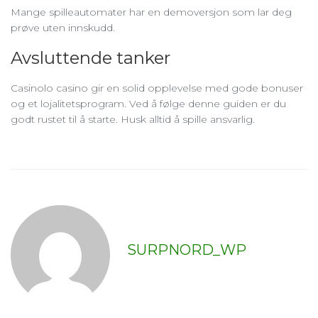
Mange spilleautomater har en demoversjon som lar deg
prøve uten innskudd.
Avsluttende tanker
Casinolo casino gir en solid opplevelse med gode bonuser
og et lojalitetsprogram. Ved å følge denne guiden er du
godt rustet til å starte. Husk alltid å spille ansvarlig.
SURPNORD_WP