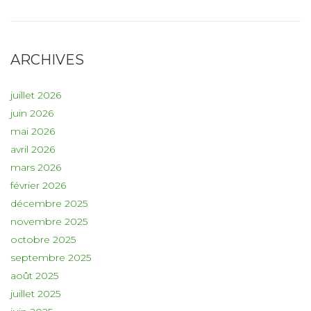
ARCHIVES
juillet 2026
juin 2026
mai 2026
avril 2026
mars 2026
février 2026
décembre 2025
novembre 2025
octobre 2025
septembre 2025
août 2025
juillet 2025