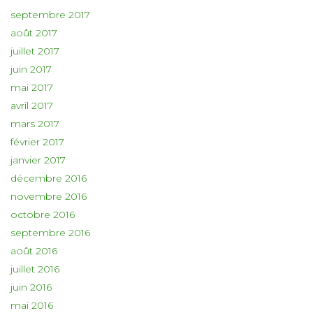
septembre 2017
août 2017
juillet 2017
juin 2017
mai 2017
avril 2017
mars 2017
février 2017
janvier 2017
décembre 2016
novembre 2016
octobre 2016
septembre 2016
août 2016
juillet 2016
juin 2016
mai 2016