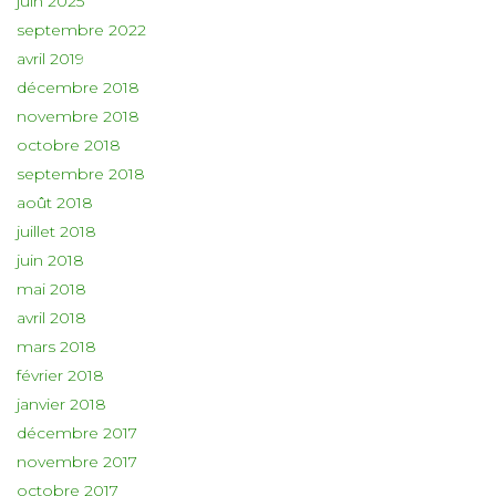
juin 2025
septembre 2022
avril 2019
décembre 2018
novembre 2018
octobre 2018
septembre 2018
août 2018
juillet 2018
juin 2018
mai 2018
avril 2018
mars 2018
février 2018
janvier 2018
décembre 2017
novembre 2017
octobre 2017