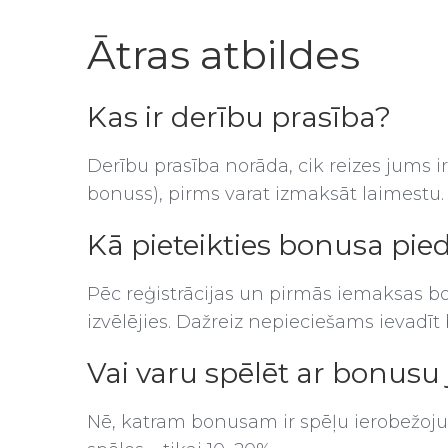
Ātras atbildes
Kas ir derību prasība?
Derību prasība norāda, cik reizes jums 
bonuss), pirms varat izmaksāt laimestu.
Kā pieteikties bonusa p
Pēc reģistrācijas un pirmās iemaksas bon
izvēlējies. Dažreiz nepieciešams ievadī
Vai varu spēlēt ar bonusu
Nē, katram bonusam ir spēļu ierobežojumi