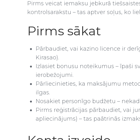
Pirms veicat iemaksu jebkurā tiešsaistes 
kontrolsarakstu – tas aptver soļus, ko lie
Pirms sākat
Pārbaudiet, vai kazino licence ir der
Kirasao).
Izlasiet bonusu noteikumus – īpaši sv
ierobežojumi.
Pārliecinieties, ka maksājumu metod
ilgas.
Nosakiet personīgo budžetu – nekad n
Pirms reģistrācijas pārbaudiet, vai 
apliecinājums) – tas paātrinās izmak