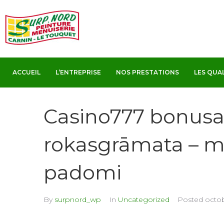
ACCUEIL
L’ENTREPRISE
NOS PRESTATIONS
LES QUA
Casino777 bonusa
rokasgrāmata – 
padomi
By
surpnord_wp
In
Uncategorized
Posted
octob