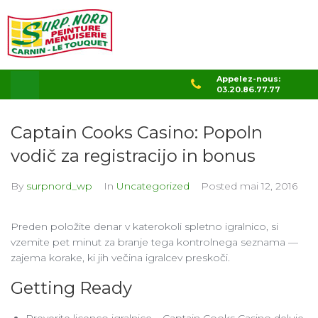
Appelez-nous:
03.20.86.77.77
Captain Cooks Casino: Popoln
vodič za registracijo in bonus
By
surpnord_wp
In
Uncategorized
Posted
mai 12, 2016
Preden položite denar v katerokoli spletno igralnico, si
vzemite pet minut za branje tega kontrolnega seznama —
zajema korake, ki jih večina igralcev preskoči.
Getting Ready