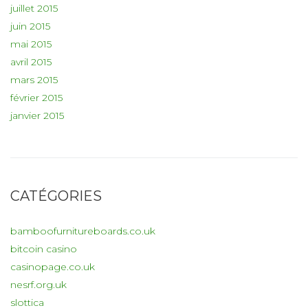
juillet 2015
juin 2015
mai 2015
avril 2015
mars 2015
février 2015
janvier 2015
CATÉGORIES
bamboofurnitureboards.co.uk
bitcoin casino
casinopage.co.uk
nesrf.org.uk
slottica