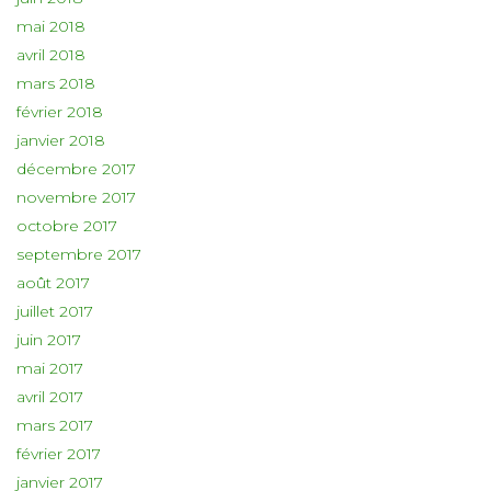
mai 2018
avril 2018
mars 2018
février 2018
janvier 2018
décembre 2017
novembre 2017
octobre 2017
septembre 2017
août 2017
juillet 2017
juin 2017
mai 2017
avril 2017
mars 2017
février 2017
janvier 2017