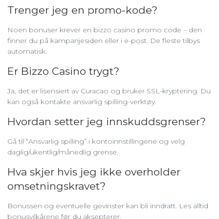
Trenger jeg en promo-kode?
Noen bonuser krever en bizzo casino promo code – den
finner du på kampanjesiden eller i e-post. De fleste tilbys
automatisk.
Er Bizzo Casino trygt?
Ja, det er lisensiert av Curacao og bruker SSL-kryptering. Du
kan også kontakte ansvarlig spilling-verktøy.
Hvordan setter jeg innskuddsgrenser?
Gå til “Ansvarlig spilling” i kontoinnstillingene og velg
daglig/ukentlig/månedlig grense.
Hva skjer hvis jeg ikke overholder
omsetningskravet?
Bonussen og eventuelle gevinster kan bli inndratt. Les alltid
bonusvilkårene før du aksepterer.