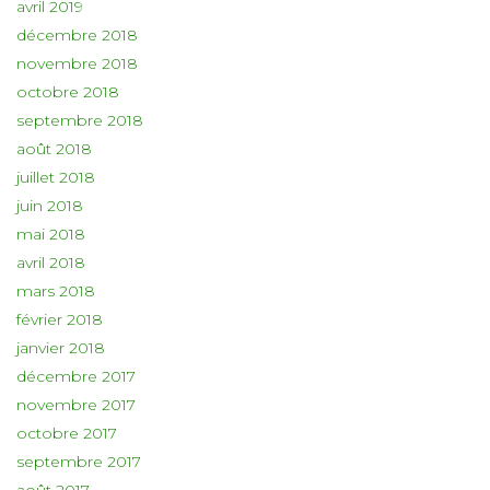
avril 2019
décembre 2018
novembre 2018
octobre 2018
septembre 2018
août 2018
juillet 2018
juin 2018
mai 2018
avril 2018
mars 2018
février 2018
janvier 2018
décembre 2017
novembre 2017
octobre 2017
septembre 2017