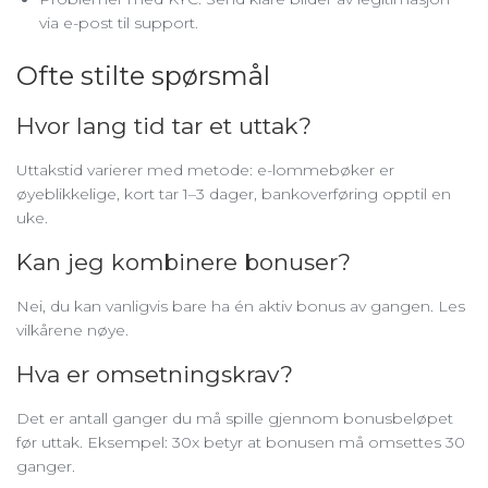
via e-post til support.
Ofte stilte spørsmål
Hvor lang tid tar et uttak?
Uttakstid varierer med metode: e-lommebøker er
øyeblikkelige, kort tar 1–3 dager, bankoverføring opptil en
uke.
Kan jeg kombinere bonuser?
Nei, du kan vanligvis bare ha én aktiv bonus av gangen. Les
vilkårene nøye.
Hva er omsetningskrav?
Det er antall ganger du må spille gjennom bonusbeløpet
før uttak. Eksempel: 30x betyr at bonusen må omsettes 30
ganger.