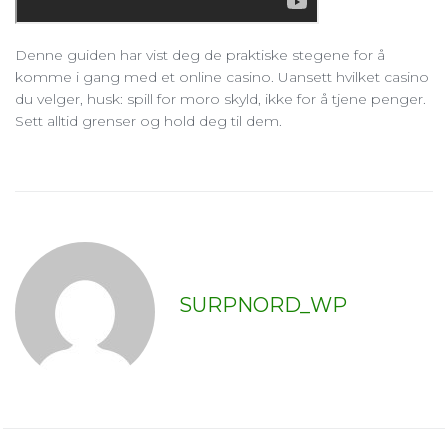
Denne guiden har vist deg de praktiske stegene for å
komme i gang med et online casino. Uansett hvilket casino
du velger, husk: spill for moro skyld, ikke for å tjene penger.
Sett alltid grenser og hold deg til dem.
SURPNORD_WP