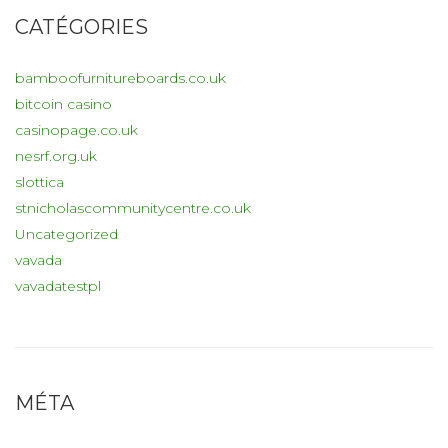
CATÉGORIES
bamboofurnitureboards.co.uk
bitcoin casino
casinopage.co.uk
nesrf.org.uk
slottica
stnicholascommunitycentre.co.uk
Uncategorized
vavada
vavadatestpl
MÉTA