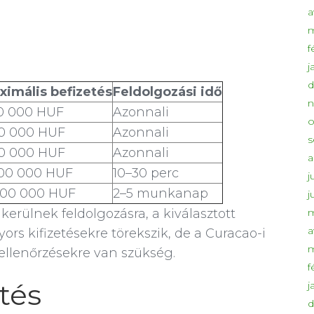
a
m
f
j
d
ximális befizetés
Feldolgozási idő
n
0 000 HUF
Azonnali
o
0 000 HUF
Azonnali
s
0 000 HUF
Azonnali
a
000 000 HUF
10–30 perc
j
000 000 HUF
2–5 munkanap
j
 kerülnek feldolgozásra, a kiválasztott
m
a
rs kifizetésekre törekszik, de a Curacao-i
m
 ellenőrzésekre van szükség.
f
tés
j
d