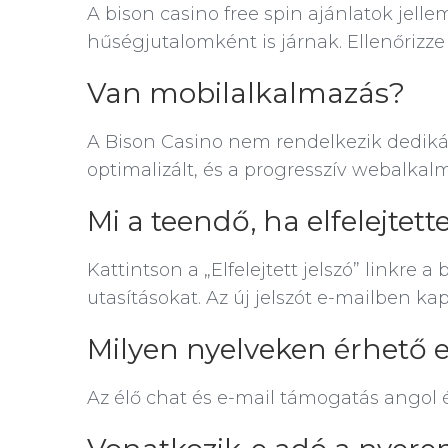
A bison casino free spin ajánlatok jell
hűségjutalomként is járnak. Ellenőrizze
Van mobilalkalmazás?
A Bison Casino nem rendelkezik dedikál
optimalizált, és a progresszív webalka
Mi a teendő, ha elfelejtet
Kattintson a „Elfelejtett jelszó” linkre a
utasításokat. Az új jelszót e-mailben ka
Milyen nyelveken érhető e
Az élő chat és e-mail támogatás angol 