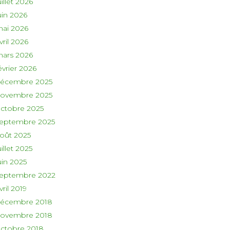
uillet 2026
uin 2026
ai 2026
vril 2026
ars 2026
évrier 2026
écembre 2025
ovembre 2025
ctobre 2025
eptembre 2025
oût 2025
uillet 2025
uin 2025
eptembre 2022
vril 2019
écembre 2018
ovembre 2018
ctobre 2018