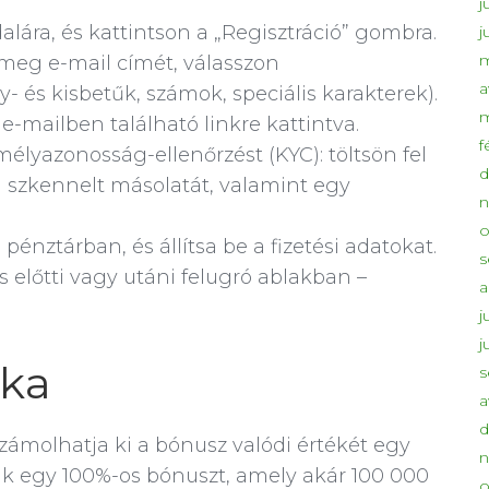
j
lára, és kattintson a „Regisztráció” gombra.
j
m
ja meg e-mail címét, válasszon
a
y- és kisbetűk, számok, speciális karakterek).
m
 e-mailben található linkre kattintva.
f
mélyazonosság-ellenőrzést (KYC): töltsön fel
d
l szkennelt másolatát, valamint egy
n
o
 pénztárban, és állítsa be a fizetési adatokat.
s
s előtti vagy utáni felugró ablakban –
a
j
j
ka
s
a
d
ámolhatja ki a bónusz valódi értékét egy
n
nk egy 100%-os bónuszt, amely akár 100 000
o