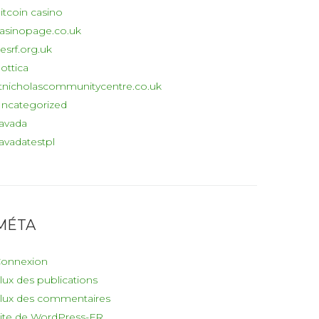
itcoin casino
asinopage.co.uk
esrf.org.uk
lottica
tnicholascommunitycentre.co.uk
ncategorized
avada
avadatestpl
MÉTA
onnexion
lux des publications
lux des commentaires
ite de WordPress-FR