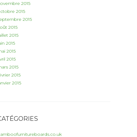
ovembre 2015
ctobre 2015
eptembre 2015
oût 2015
uillet 2015
uin 2015
ai 2015
vril 2015
ars 2015
évrier 2015
anvier 2015
CATÉGORIES
amboofurnitureboards.co.uk