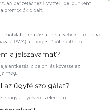
emzően befizetéshez kötöttek, de időnként
 a promóciók oldalt.
t mobilalkalmazással, de a weboldal mobilra
lmazás (PWA) a böngészőből indítható.
tem a jelszavamat?
 bejelentkezési oldalon, és kövesse az
pja meg.
l az ügyfélszolgálat?
és magyar nyelven is elérhető.