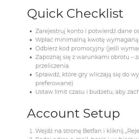
Quick Checklist
Zarejestruj konto i potwierdź dane 
Wpłać minimalną kwotę wymaganą d
Odbierz kod promocyjny (jeśli wyma
Zapoznaj się z warunkami obrotu –
przeliczenia
Sprawdź, które gry wliczają się do
preferowane)
Ustaw limit czasu i budżetu, aby za
Account Setup
Wejdź na stronę Betfan i kliknij „Reje