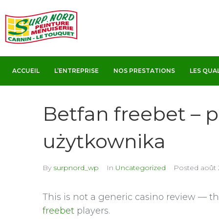
ACCUEIL
L’ENTREPRISE
NOS PRESTATIONS
LES QUA
Betfan freebet – 
użytkownika
By
surpnord_wp
In
Uncategorized
Posted
août 
This is not a generic casino review — th
freebet
players.