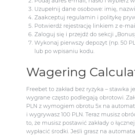
Podaj adres e-mail, hasło i wybierz w
Uzupełnij dane osobowe: imię, nazwis
Zaakceptuj regulamin i politykę pryw
Potwierdź rejestrację linkiem z e-mai
Zaloguj się i przejdź do sekcji „Bonu
Wykonaj pierwszy depozyt (np. 50 P
lub po wpisaniu kodu.
Wagering Calcula
Freebet to zakład bez ryzyka – stawka je
wygrane często podlegają obrotowi. Zał
PLN z wymogiem obrotu 5x na automatac
i wygrywasz 100 PLN. Teraz musisz obró
to, że musisz postawić zakłady o łączn
wypłacić środki. Jeśli grasz na automat