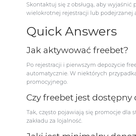
Skontaktuj się z obsługą, aby wyjaśnić 
wielokrotnej rejestracji lub podejrzanej
Quick Answers
Jak aktywować freebet?
Po rejestracji i pierwszym depozycie fr
automatycznie. W niektórych przypad
promocyjnego.
Czy freebet jest dostępny 
Tak, często pojawiają się promocje dla
zakładu za lojalność.