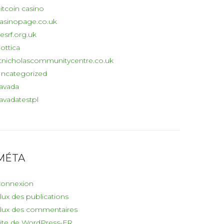
itcoin casino
asinopage.co.uk
esrf.org.uk
lottica
tnicholascommunitycentre.co.uk
ncategorized
avada
avadatestpl
MÉTA
onnexion
lux des publications
lux des commentaires
ite de WordPress-FR