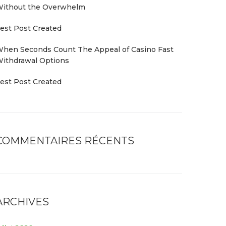
ithout the Overwhelm
est Post Created
hen Seconds Count The Appeal of Casino Fast
ithdrawal Options
est Post Created
COMMENTAIRES RÉCENTS
ARCHIVES