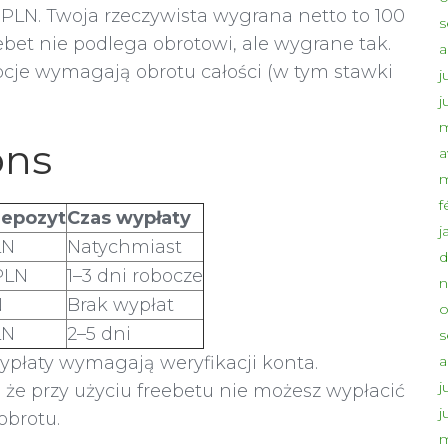
0 PLN. Twoja rzeczywista wygrana netto to 100
s
ebet nie podlega obrotowi, ale wygrane tak.
a
ocje wymagają obrotu całości (w tym stawki
j
j
m
ons
a
m
f
depozyt
Czas wypłaty
j
LN
Natychmiast
d
PLN
1–3 dni robocze
n
N
Brak wypłat
o
LN
2–5 dni
s
płaty wymagają weryfikacji konta.
a
j
 że przy użyciu freebetu nie możesz wypłacić
j
brotu.
m