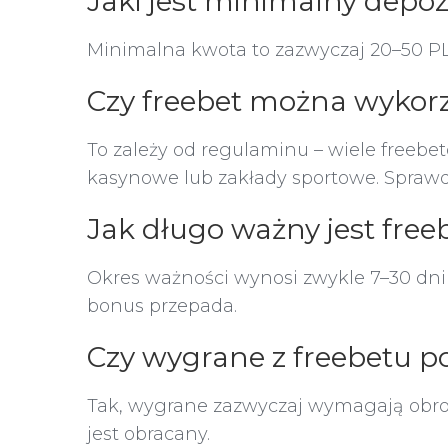
Jaki jest minimalny depoz
Minimalna kwota to zazwyczaj 20–50 PLN
Czy freebet można wykorz
To zależy od regulaminu – wiele freebe
kasynowe lub zakłady sportowe. Sprawd
Jak długo ważny jest free
Okres ważności wynosi zwykle 7–30 dni
bonus przepada.
Czy wygrane z freebetu p
Tak, wygrane zazwyczaj wymagają obrotu
jest obracany.