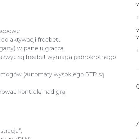
W
T
osobowe
W
W
o aktywacji freebetu
gany) w panelu gracza
T
 zazwyczaj freebet wymaga jednokrotnego
 wymogów (automaty wysokiego RTP są
chować kontrolę nad grą
stracja”.