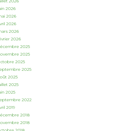
uillet 2026
uin 2026
ai 2026
vril 2026
ars 2026
évrier 2026
écembre 2025
ovembre 2025
ctobre 2025
eptembre 2025
oût 2025
uillet 2025
uin 2025
eptembre 2022
vril 2019
écembre 2018
ovembre 2018
ctobre 2018