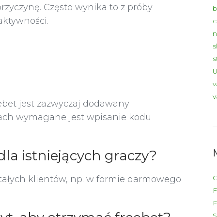
przyczynę. Często wynika to z próby
b
 aktywności.
c
n
s
s
U
v
v
eebet jest zazwyczaj dodawany
kach wymagane jest wpisanie kodu
dla istniejących graczy?
C
 stałych klientów, np. w formie darmowego
F
F
S