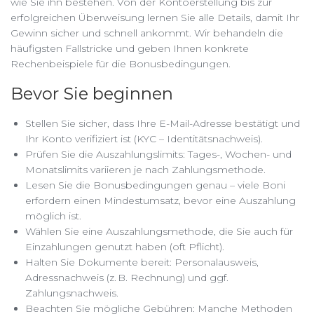
wie Sie ihn bestehen. Von der Kontoerstellung bis zur
erfolgreichen Überweisung lernen Sie alle Details, damit Ihr
Gewinn sicher und schnell ankommt. Wir behandeln die
häufigsten Fallstricke und geben Ihnen konkrete
Rechenbeispiele für die Bonusbedingungen.
Bevor Sie beginnen
Stellen Sie sicher, dass Ihre E-Mail-Adresse bestätigt und
Ihr Konto verifiziert ist (KYC – Identitätsnachweis).
Prüfen Sie die Auszahlungslimits: Tages-, Wochen- und
Monatslimits variieren je nach Zahlungsmethode.
Lesen Sie die Bonusbedingungen genau – viele Boni
erfordern einen Mindestumsatz, bevor eine Auszahlung
möglich ist.
Wählen Sie eine Auszahlungsmethode, die Sie auch für
Einzahlungen genutzt haben (oft Pflicht).
Halten Sie Dokumente bereit: Personalausweis,
Adressnachweis (z. B. Rechnung) und ggf.
Zahlungsnachweis.
Beachten Sie mögliche Gebühren: Manche Methoden