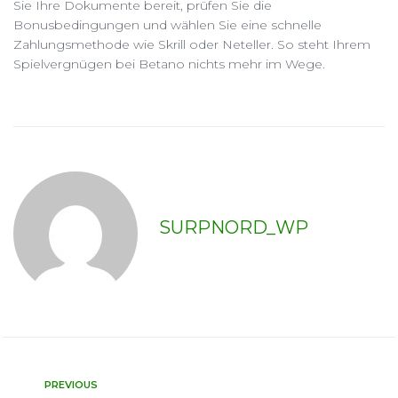
Sie Ihre Dokumente bereit, prüfen Sie die
Bonusbedingungen und wählen Sie eine schnelle
Zahlungsmethode wie Skrill oder Neteller. So steht Ihrem
Spielvergnügen bei Betano nichts mehr im Wege.
SURPNORD_WP
PREVIOUS