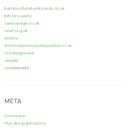
bamboofurnitureboards.co.uk
bitcoin casino
casinopage.co.uk
nesrf.org.uk
slottica
stnicholascommunitycentre.co.uk
Uncategorized
vavada
vavadatestpl
MÉTA
Connexion
Flux des publications