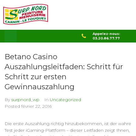
Appelez-nous:
03.20.86.77.77
Betano Casino
Auszahlungsleitfaden: Schritt für
Schritt zur ersten
Gewinnauszahlung
By
surpnord_wp
In
Uncategorized
Posted
février 22, 2016
Die erste Auszahlung richtig hinzubekommen, ist der wahre
Test jeder iGaming-Plattform – dieser Leitfaden zeigt Ihnen,