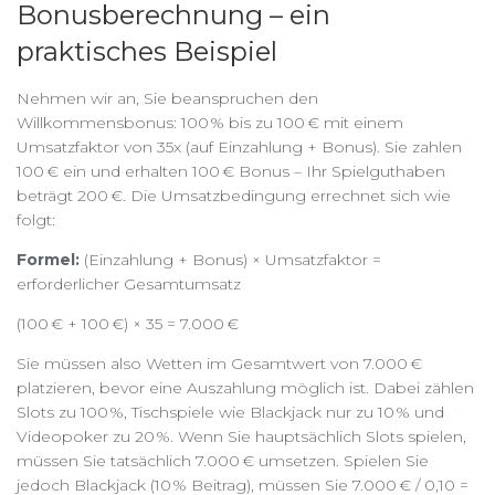
Bonusberechnung – ein
praktisches Beispiel
Nehmen wir an, Sie beanspruchen den
Willkommensbonus: 100 % bis zu 100 € mit einem
Umsatzfaktor von 35x (auf Einzahlung + Bonus). Sie zahlen
100 € ein und erhalten 100 € Bonus – Ihr Spielguthaben
beträgt 200 €. Die Umsatzbedingung errechnet sich wie
folgt:
Formel:
(Einzahlung + Bonus) × Umsatzfaktor =
erforderlicher Gesamtumsatz
(100 € + 100 €) × 35 = 7.000 €
Sie müssen also Wetten im Gesamtwert von 7.000 €
platzieren, bevor eine Auszahlung möglich ist. Dabei zählen
Slots zu 100 %, Tischspiele wie Blackjack nur zu 10 % und
Videopoker zu 20 %. Wenn Sie hauptsächlich Slots spielen,
müssen Sie tatsächlich 7.000 € umsetzen. Spielen Sie
jedoch Blackjack (10 % Beitrag), müssen Sie 7.000 € / 0,10 =