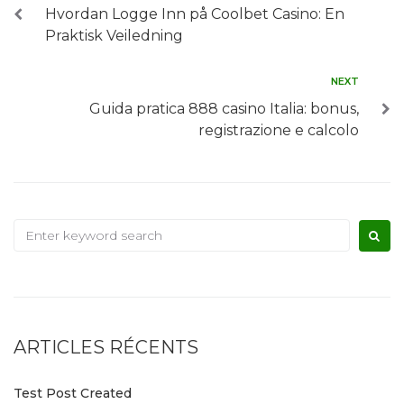
Hvordan Logge Inn på Coolbet Casino: En
Praktisk Veiledning
NEXT
Guida pratica 888 casino Italia: bonus,
registrazione e calcolo
ARTICLES RÉCENTS
Test Post Created