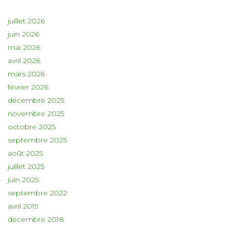
juillet 2026
juin 2026
mai 2026
avril 2026
mars 2026
février 2026
décembre 2025
novembre 2025
octobre 2025
septembre 2025
août 2025
juillet 2025
juin 2025
septembre 2022
avril 2019
décembre 2018