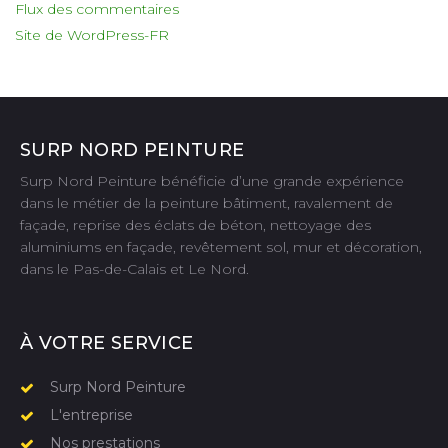
Flux des commentaires
Site de WordPress-FR
SURP NORD PEINTURE
Surp Nord Peinture bénéficie d’une grande expérience
dans le métier de la peinture bâtiment, ravalement de
façade, reprise des éclats de béton, nettoyage des
aluminiums en façade, revêtement sol, mur et décoration,
dans le Pas-de-Calais et Le Nord.
À VOTRE SERVICE
Surp Nord Peinture
L'entreprise
Nos prestations