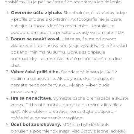
problémy. Tu je päť najčastejších scenárov a ich riešenia:
Overenie účtu zlyhalo.
Skontrolujte, či sú všetky údaje
v profile zhodné s dokladmi. Ak fotografia nie je ostrá,
nahrajte ju znova s lepším osvetlením. Kontaktujte
podporu e‑mailom a priložte doklady vo formáte PDF.
Bonus sa neaktivoval.
Uistite sa, že ste pri prvom
vklade zadali bonusový kód (ak je vyžadovaný) a že vklad
dosiahol minimálnu sumu. Bonus sa pripisuje
automaticky – ak neprišiel do 10 minút, napíšte na live
chat.
Výber čaká príliš dlho.
Štandardná lehota je 24–72
hodín na spracovanie. Ak uplynula, skontrolujte, či
nemáte nedokončený KYC. Ak áno, výber bude
pozastavený.
Hra sa nenačítava.
Vymažte cache prehliadača a skúste
znova. Pri hraní z mobilu prepnite na režim v lietadle a
späť. Ak problém pretrváva, kontaktujte podporu –
môže ísť o obmedzenie v regióne.
Účet bol zablokovaný.
Môže to byť dôsledok
porušenia podmienok (napr. viac účtov z jednej adresy).