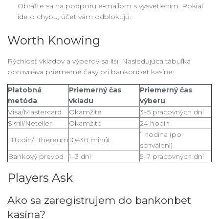
Obráťte sa na podporu e‑mailom s vysvetlením. Pokiaľ
ide o chybu, účet vám odblokujú.
Worth Knowing
Rýchlosť vkladov a výberov sa líši. Nasledujúca tabuľka
porovnáva priemerné časy pri bankonbet kasíne:
Platobná
Priemerný čas
Priemerný čas
metóda
vkladu
výberu
Visa/Mastercard
Okamžite
3–5 pracovných dní
Skrill/Neteller
Okamžite
24 hodín
1 hodina (po
Bitcoin/Ethereum
10–30 minút
schválení)
Bankový prevod
1–3 dni
5–7 pracovných dní
Players Ask
Ako sa zaregistrujem do bankonbet
kasína?