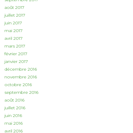
août 2017
juillet 2017
juin 2017
mai 2017
avril 2017
mars 2017
février 2017
janvier 2017
décembre 2016
novembre 2016
octobre 2016
septembre 2016
août 2016
juillet 2016
juin 2016
mai 2016
avril 2016