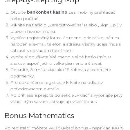
Otvorte
bankonbet kasino
cez mobilný prehliadač
alebo počítač.
Kliknite na tlačidlo „Zaregistrovať sa“ (alebo „Sign Up“) v
pravom hornom rohu.
Vyplňte registračný formulár: meno, priezvisko, dátum
narodenia, e‑mail, telefón a adresu. Všetky údaje musia
súhlasiť s dokladom totožnosti.
Zvoľte si používateľské meno a silné heslo (min. 8
znakov, aspoň jedno veľké písmeno a číslica).
Potvrďte, že máte viac ako 18 rokov a akceptujete
podmienky.
Pre dokončenie registrácie kliknite na odkaz v
potvrdzovacom e‑maile.
Po prihlásení prejdite do sekcie „Vklad“ a vykonajte prvý
vklad – tým sa vám aktivuje aj uvítací bonus.
Bonus Mathematics
Po registrácii môžete využiť uvítací bonus – napríklad 100 %