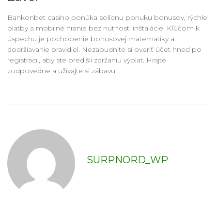
Bankonbet casino ponúka solídnu ponuku bonusov, rýchle
platby a mobilné hranie bez nutnosti inštalácie. Kľúčom k
úspechu je pochopenie bonusovej matematiky a
dodržiavanie pravidiel. Nezabudnite si overiť účet hneď po
registrácii, aby ste predišli zdržaniu výplat. Hrajte
zodpovedne a užívajte si zábavu.
SURPNORD_WP