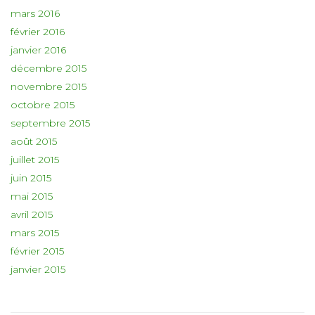
mars 2016
février 2016
janvier 2016
décembre 2015
novembre 2015
octobre 2015
septembre 2015
août 2015
juillet 2015
juin 2015
mai 2015
avril 2015
mars 2015
février 2015
janvier 2015