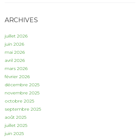
ARCHIVES
juillet 2026
juin 2026
mai 2026
avril 2026
mars 2026
février 2026
décembre 2025
novembre 2025
octobre 2025
septembre 2025
août 2025
juillet 2025
juin 2025