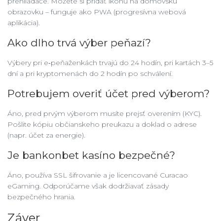
prehliadače. Môžete si pridať ikonu na domovskú
obrazovku – funguje ako PWA (progresívna webová
aplikácia).
Ako dlho trvá výber peňazí?
Výbery pri e‑peňaženkách trvajú do 24 hodín, pri kartách 3–5
dní a pri kryptomenách do 2 hodín po schválení.
Potrebujem overiť účet pred výberom?
Áno, pred prvým výberom musíte prejsť overením (KYC).
Pošlite kópiu občianskeho preukazu a doklad o adrese
(napr. účet za energie).
Je bankonbet kasíno bezpečné?
Áno, používa SSL šifrovanie a je licencované Curacao
eGaming. Odporúčame však dodržiavať zásady
bezpečného hrania.
Záver