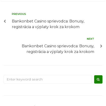
PREVIOUS
Bankonbet Casino sprievodca: Bonusy,
registrácia a výplaty krok za krokom
NEXT
Bankonbet Casino sprievodca: Bonusy,
registrácia a výplaty krok za krokom