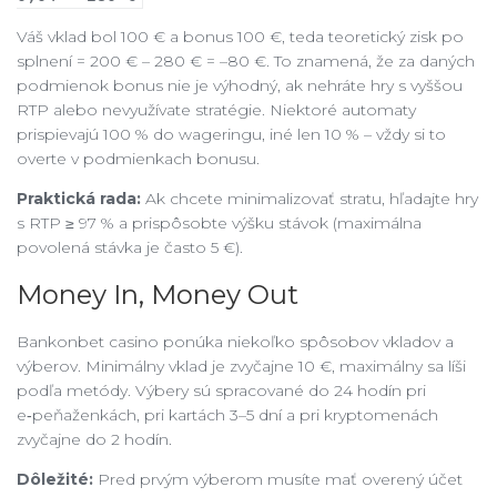
Váš vklad bol 100 € a bonus 100 €, teda teoretický zisk po
splnení = 200 € – 280 € = –80 €. To znamená, že za daných
podmienok bonus nie je výhodný, ak nehráte hry s vyššou
RTP alebo nevyužívate stratégie. Niektoré automaty
prispievajú 100 % do wageringu, iné len 10 % – vždy si to
overte v podmienkach bonusu.
Praktická rada:
Ak chcete minimalizovať stratu, hľadajte hry
s RTP ≥ 97 % a prispôsobte výšku stávok (maximálna
povolená stávka je často 5 €).
Money In, Money Out
Bankonbet casino ponúka niekoľko spôsobov vkladov a
výberov. Minimálny vklad je zvyčajne 10 €, maximálny sa líši
podľa metódy. Výbery sú spracované do 24 hodín pri
e‑peňaženkách, pri kartách 3–5 dní a pri kryptomenách
zvyčajne do 2 hodín.
Dôležité:
Pred prvým výberom musíte mať overený účet