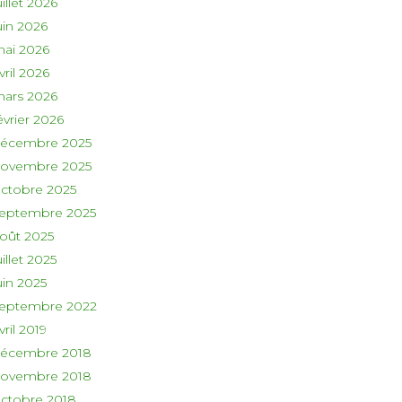
uillet 2026
uin 2026
ai 2026
vril 2026
ars 2026
évrier 2026
écembre 2025
ovembre 2025
ctobre 2025
eptembre 2025
oût 2025
uillet 2025
uin 2025
eptembre 2022
vril 2019
écembre 2018
ovembre 2018
ctobre 2018