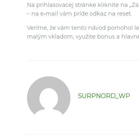
Na prihlasovacej stránke kliknite na „
– na e‑mail vám príde odkaz na reset.
Veríme, že vám tento návod pomohol lep
malým vkladom, využite bonus a hlavne
SURPNORD_WP