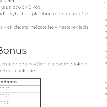
 dokladmi.
j
dkaz alebo SMS kód.
j
m
lad“ – vyberte si platobnú metódu a vložte
a
m
us – ak chcete, môžete ho v nastaveniach
f
d
n
Bonus
o
s
a
ercentuálneho navýšenia a podmienok na
j
rétnom príklade:
j
odnota
s
a
00 €
d
00 €
n
00 €
o