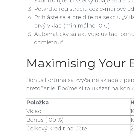
Skontrolujte, či všetky údaje sedia s
Potvrďte registráciu cez e‑mailový o
Prihláste sa a prejdite na sekciu „Vk
prvý vklad (minimálne 10 €).
Automaticky sa aktivuje uvítací bon
odmietnuť.
Maximising Your 
Bonus Ifortuna sa zvyčajne skladá z p
pretočenie. Poďme si to ukázať na konk
Položka
H
Vklad
1
Bonus (100 %)
1
Celkový kredit na účte
2