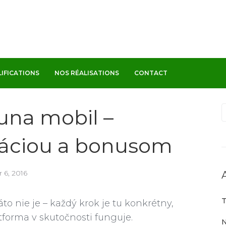
LIFICATIONS
NOS RÉALISATIONS
CONTACT
tuna mobil –
tráciou a bonusom
r 6, 2016
T
to nie je – každý krok je tu konkrétny,
tforma v skutočnosti funguje.
N