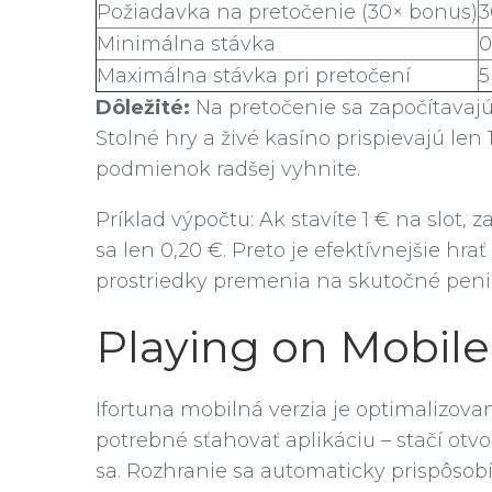
Požiadavka na pretočenie (30× bonus)
3
Minimálna stávka
0
Maximálna stávka pri pretočení
5
Dôležité:
Na pretočenie sa započítavajú 
Stolné hry a živé kasíno prispievajú len
podmienok radšej vyhnite.
Príklad výpočtu: Ak stavíte 1 € na slot, za
sa len 0,20 €. Preto je efektívnejšie hr
prostriedky premenia na skutočné penia
Playing on Mobile
Ifortuna mobilná verzia je optimalizova
potrebné sťahovať aplikáciu – stačí otvo
sa. Rozhranie sa automaticky prispôsobí 