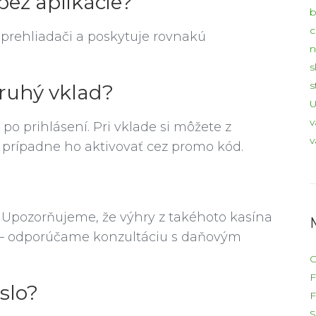
bez aplikácie?
b
c
prehliadači a poskytuje rovnakú
n
s
s
ruhý vklad?
U
v
po prihlásení. Pri vklade si môžete z
v
 prípadne ho aktivovať cez promo kód.
. Upozorňujeme, že výhry z takéhoto kasína
u – odporúčame konzultáciu s daňovým
C
F
slo?
F
S