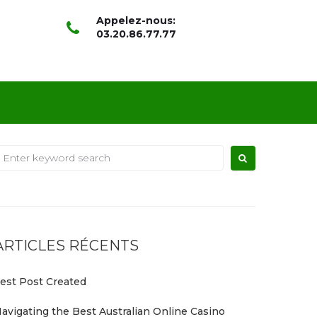
Appelez-nous:
03.20.86.77.77
ARTICLES RÉCENTS
est Post Created
avigating the Best Australian Online Casino