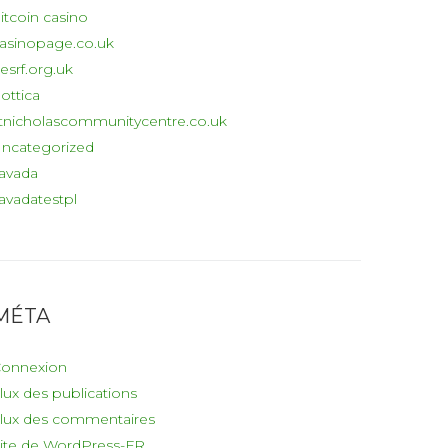
itcoin casino
asinopage.co.uk
esrf.org.uk
lottica
tnicholascommunitycentre.co.uk
ncategorized
avada
avadatestpl
MÉTA
onnexion
lux des publications
lux des commentaires
ite de WordPress-FR