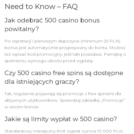
Need to Know – FAQ
Jak odebrać 500 casino bonus
powitalny?
Po rejestracji i pierwszym depozycie (minimum 25 PLN)
bonus jest automatycznie przypisywany do konta. Możesz
też wpisać kod promocyjny, jeśli taki posiadasz. Pamiętaj o
spełnieniu wymogu obrotu przed wypłatą.
Czy 500 casino free spins są dostępne
dla istniejących graczy?
Tak, regularnie pojawiają się promocje z free spinami dla
aktywnych użytkowników. Sprawdzaj zakładkę „Promocje”
w swoim koncie.
Jakie są limity wypłat w 500 casino?
Standardowy miesięczny limit wypłat wynosi 10 000 PLN,