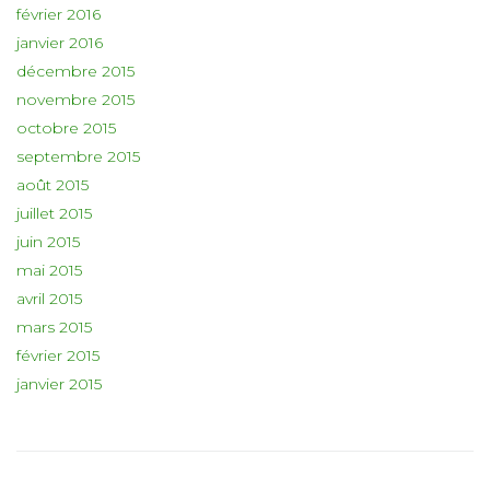
février 2016
janvier 2016
décembre 2015
novembre 2015
octobre 2015
septembre 2015
août 2015
juillet 2015
juin 2015
mai 2015
avril 2015
mars 2015
février 2015
janvier 2015