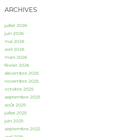
ARCHIVES
juillet 2026
juin 2026
mai 2026
avril 2026
mars 2026
février 2026
décembre 2025
novembre 2025
octobre 2025
septembre 2025
août 2025
juillet 2025
juin 2025
septembre 2022
avril 2019