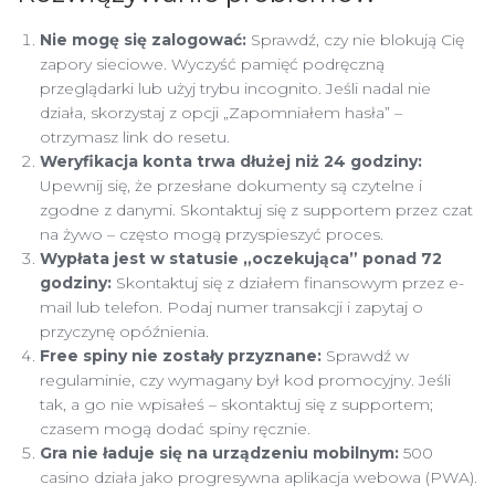
Nie mogę się zalogować:
Sprawdź, czy nie blokują Cię
zapory sieciowe. Wyczyść pamięć podręczną
przeglądarki lub użyj trybu incognito. Jeśli nadal nie
działa, skorzystaj z opcji „Zapomniałem hasła” –
otrzymasz link do resetu.
Weryfikacja konta trwa dłużej niż 24 godziny:
Upewnij się, że przesłane dokumenty są czytelne i
zgodne z danymi. Skontaktuj się z supportem przez czat
na żywo – często mogą przyspieszyć proces.
Wypłata jest w statusie „oczekująca” ponad 72
godziny:
Skontaktuj się z działem finansowym przez e-
mail lub telefon. Podaj numer transakcji i zapytaj o
przyczynę opóźnienia.
Free spiny nie zostały przyznane:
Sprawdź w
regulaminie, czy wymagany był kod promocyjny. Jeśli
tak, a go nie wpisałeś – skontaktuj się z supportem;
czasem mogą dodać spiny ręcznie.
Gra nie ładuje się na urządzeniu mobilnym:
500
casino działa jako progresywna aplikacja webowa (PWA).