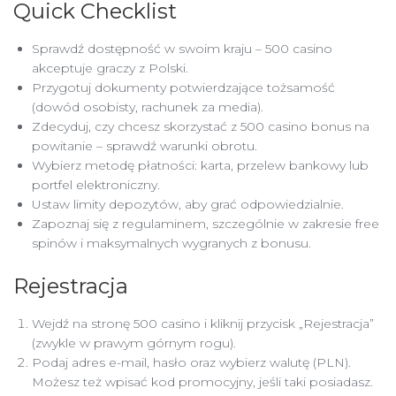
Quick Checklist
Sprawdź dostępność w swoim kraju – 500 casino
akceptuje graczy z Polski.
Przygotuj dokumenty potwierdzające tożsamość
(dowód osobisty, rachunek za media).
Zdecyduj, czy chcesz skorzystać z 500 casino bonus na
powitanie – sprawdź warunki obrotu.
Wybierz metodę płatności: karta, przelew bankowy lub
portfel elektroniczny.
Ustaw limity depozytów, aby grać odpowiedzialnie.
Zapoznaj się z regulaminem, szczególnie w zakresie free
spinów i maksymalnych wygranych z bonusu.
Rejestracja
Wejdź na stronę 500 casino i kliknij przycisk „Rejestracja”
(zwykle w prawym górnym rogu).
Podaj adres e-mail, hasło oraz wybierz walutę (PLN).
Możesz też wpisać kod promocyjny, jeśli taki posiadasz.