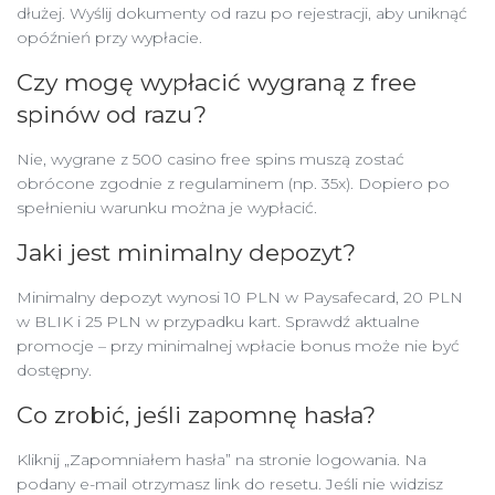
dłużej. Wyślij dokumenty od razu po rejestracji, aby uniknąć
opóźnień przy wypłacie.
Czy mogę wypłacić wygraną z free
spinów od razu?
Nie, wygrane z 500 casino free spins muszą zostać
obrócone zgodnie z regulaminem (np. 35x). Dopiero po
spełnieniu warunku można je wypłacić.
Jaki jest minimalny depozyt?
Minimalny depozyt wynosi 10 PLN w Paysafecard, 20 PLN
w BLIK i 25 PLN w przypadku kart. Sprawdź aktualne
promocje – przy minimalnej wpłacie bonus może nie być
dostępny.
Co zrobić, jeśli zapomnę hasła?
Kliknij „Zapomniałem hasła” na stronie logowania. Na
podany e-mail otrzymasz link do resetu. Jeśli nie widzisz