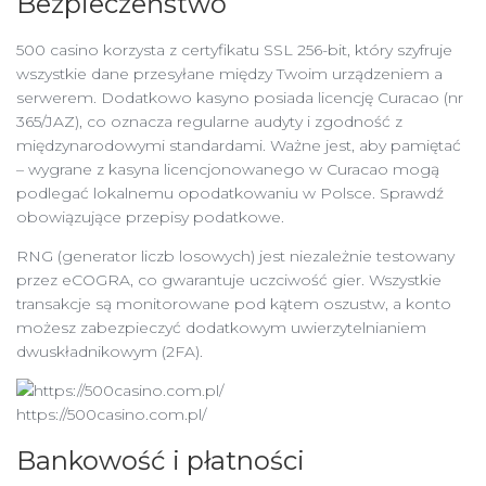
Bezpieczeństwo
500 casino korzysta z certyfikatu SSL 256-bit, który szyfruje
wszystkie dane przesyłane między Twoim urządzeniem a
serwerem. Dodatkowo kasyno posiada licencję Curacao (nr
365/JAZ), co oznacza regularne audyty i zgodność z
międzynarodowymi standardami. Ważne jest, aby pamiętać
– wygrane z kasyna licencjonowanego w Curacao mogą
podlegać lokalnemu opodatkowaniu w Polsce. Sprawdź
obowiązujące przepisy podatkowe.
RNG (generator liczb losowych) jest niezależnie testowany
przez eCOGRA, co gwarantuje uczciwość gier. Wszystkie
transakcje są monitorowane pod kątem oszustw, a konto
możesz zabezpieczyć dodatkowym uwierzytelnianiem
dwuskładnikowym (2FA).
https://500casino.com.pl/
Bankowość i płatności