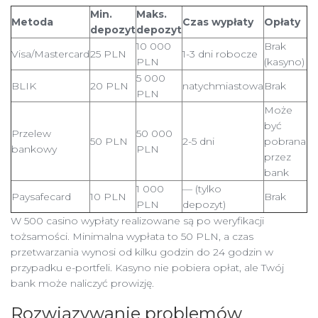
Min.
Maks.
Metoda
Czas wypłaty
Opłaty
depozyt
depozyt
10 000
Brak
Visa/Mastercard
25 PLN
1-3 dni robocze
PLN
(kasyno)
5 000
BLIK
20 PLN
natychmiastowa
Brak
PLN
Może
być
Przelew
50 000
50 PLN
2-5 dni
pobrana
bankowy
PLN
przez
bank
1 000
–– (tylko
Paysafecard
10 PLN
Brak
PLN
depozyt)
W 500 casino wypłaty realizowane są po weryfikacji
tożsamości. Minimalna wypłata to 50 PLN, a czas
przetwarzania wynosi od kilku godzin do 24 godzin w
przypadku e-portfeli. Kasyno nie pobiera opłat, ale Twój
bank może naliczyć prowizję.
Rozwiązywanie problemów