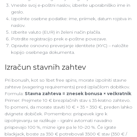
Vnesite svoj e-poštni naslov, izberite uporabniško ime in
geslo.
Izpolnite osebne podatke: ime, priimek, datum rojstva in
naslov.
Izberite valuto (EUR) in želeni način plačila.
Potrdite registracijo prek e-poštne povezave.
Opravite osnovno preverjanje identitete (KYC) – naložite
kopijo osebnega dokumenta.
Izračun stavnih zahtev
Pri bonusih, kot so 1bet free spins, morate izpolniti stavne
zahteve (wagering requirements) pred izplačilom dobitkov.
Formula:
Stavna zahteva = znesek bonusa × večkratnik
.
Primer: Prejmete 10 € brezplačnih stav s 35-kratno zahtevo.
To pomeni, da morate staviti 10 € × 35 = 350 €, preden lahko
dvignete dobiček. Pomembno: prispevek igre k
izpolnjevanju se razlikuje – igralni avtomati navadno
prispevajo 100 %, mizne igre pa le 10–20 %. Če igrate
blackjack, boste za 350 € potrebovali 3500 € stav (350 € /