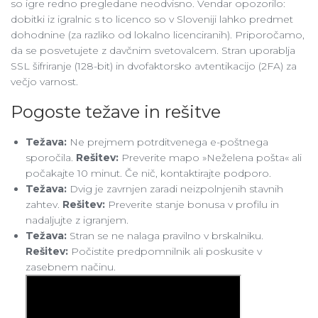
so igre redno pregledane neodvisno. Vendar opozorilo:
dobitki iz igralnic s to licenco so v Sloveniji lahko predmet
dohodnine (za razliko od lokalno licenciranih). Priporočamo,
da se posvetujete z davčnim svetovalcem. Stran uporablja
SSL šifriranje (128-bit) in dvofaktorsko avtentikacijo (2FA) za
večjo varnost.
Pogoste težave in rešitve
Težava:
Ne prejmem potrditvenega e-poštnega
sporočila.
Rešitev:
Preverite mapo »Neželena pošta« ali
počakajte 10 minut. Če nič, kontaktirajte podporo.
Težava:
Dvig je zavrnjen zaradi neizpolnjenih stavnih
zahtev.
Rešitev:
Preverite stanje bonusa v profilu in
nadaljujte z igranjem.
Težava:
Stran se ne nalaga pravilno v brskalniku.
Rešitev:
Počistite predpomnilnik ali poskusite v
zasebnem načinu.