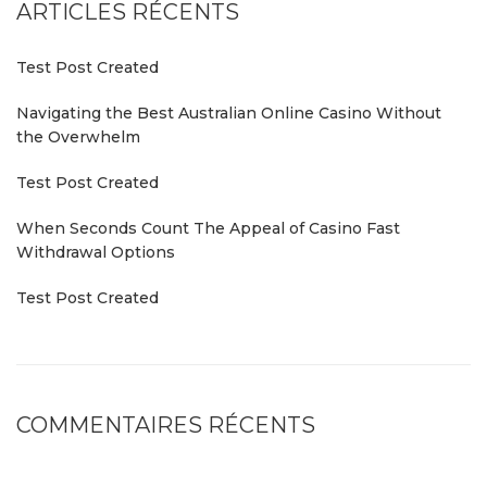
ARTICLES RÉCENTS
Test Post Created
Navigating the Best Australian Online Casino Without
the Overwhelm
Test Post Created
When Seconds Count The Appeal of Casino Fast
Withdrawal Options
Test Post Created
COMMENTAIRES RÉCENTS