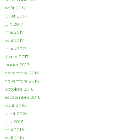
août 2017
juillet 2017
juin 2017
mai 2017
avril 2017
mars 2017
février 2017
janvier 2017
décembre 2016
novembre 2016
octobre 2016
septembre 2016
août 2016
juillet 2016
juin 2016
mai 2016
avril 2016