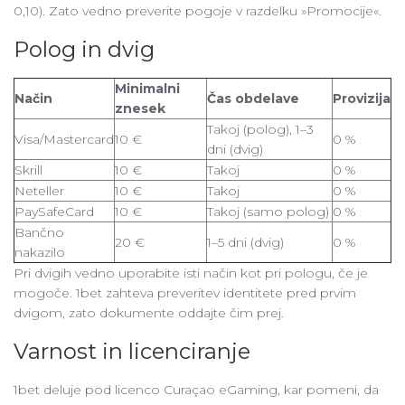
0,10). Zato vedno preverite pogoje v razdelku »Promocije«.
Polog in dvig
Minimalni
Način
Čas obdelave
Provizija
znesek
Takoj (polog), 1–3
Visa/Mastercard
10 €
0 %
dni (dvig)
Skrill
10 €
Takoj
0 %
Neteller
10 €
Takoj
0 %
PaySafeCard
10 €
Takoj (samo polog)
0 %
Bančno
20 €
1–5 dni (dvig)
0 %
nakazilo
Pri dvigih vedno uporabite isti način kot pri pologu, če je
mogoče. 1bet zahteva preveritev identitete pred prvim
dvigom, zato dokumente oddajte čim prej.
Varnost in licenciranje
1bet deluje pod licenco Curaçao eGaming, kar pomeni, da